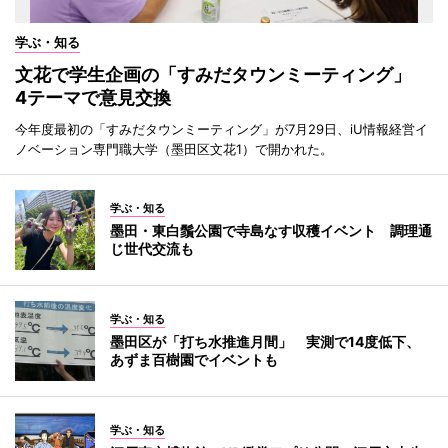
学ぶ・知る
文花で学生企画の「すみだタウンミーティング」
4テーマで意見交換
今年度最初の「すみだタウンミーティング」が7月29日、iU情報経営イ
ノベーション専門職大学（墨田区文花1）で開かれた。
学ぶ・知る
墨田・東白鬚公園で寺島なす収穫イベント 調理通
じ世代交流も
学ぶ・知る
墨田区が「打ち水推進月間」 実測で14度低下、
あずま百樹園でイベントも
学ぶ・知る