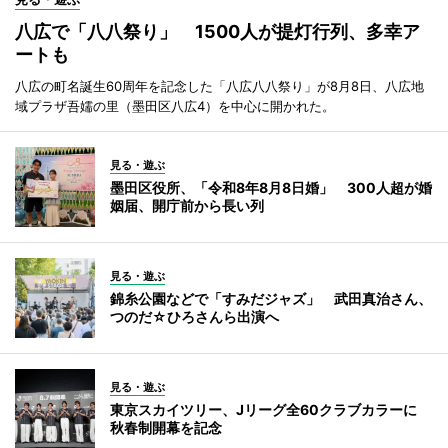
八広で「八八祭り」 1500人が提灯行列、多幸ア
ートも
八広の町名誕生60周年を記念した「八広八八祭り」が8月8日、八広地
域プラザ吾嬬の里（墨田区八広4）を中心に開かれた。
見る・遊ぶ
墨田区役所、「令和8年8月8日婚」 300人超が婚
姻届、開庁前から長い列
見る・遊ぶ
錦糸公園などで「すみだジャズ」 武田真治さん、
つのだ☆ひろさんら出演へ
見る・遊ぶ
東京スカイツリー、Jリーグ全60クラブカラーに
秋春制開幕を記念