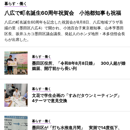
暮らす・働く
八広で町名誕生60周年祝賀会 小池都知事も祝福
八広の町名誕生60周年を記念した祝賀会が8月8日、八広地域プラザ吾
嬬の里（墨田区八広4）で開かれ、小池百合子東京都知事、山本亨墨田
区長、坂井ユカコ墨田区議会議長、発起人のホンダ地所・本多信悟会長
らが出席した。
暮らす・働く
墨田区役所、「令和8年8月8日婚」 300人超が婚
姻届、開庁前から長い列
暮らす・働く
文花で学生企画の「すみだタウンミーティング」
4テーマで意見交換
暮らす・働く
墨田区が「打ち水推進月間」 実測で14度低下、