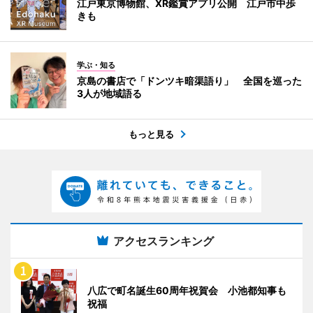
江戸東京博物館、XR鑑賞アプリ公開 江戸市中歩
きも
学ぶ・知る
京島の書店で「ドンツキ暗渠語り」 全国を巡った
3人が地域語る
もっと見る
アクセスランキング
八広で町名誕生60周年祝賀会 小池都知事も
祝福