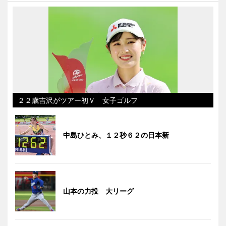
２２歳吉沢がツアー初Ｖ 女子ゴルフ
中島ひとみ、１２秒６２の日本新
山本の力投 大リーグ