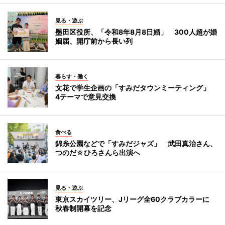
見る・遊ぶ
墨田区役所、「令和8年8月8日婚」 300人超が婚
姻届、開庁前から長い列
暮らす・働く
文花で学生企画の「すみだタウンミーティング」
4テーマで意見交換
食べる
錦糸公園などで「すみだジャズ」 武田真治さん、
つのだ☆ひろさんら出演へ
見る・遊ぶ
東京スカイツリー、Jリーグ全60クラブカラーに
秋春制開幕を記念