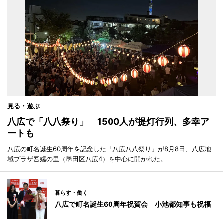
見る・遊ぶ
八広で「八八祭り」 1500人が提灯行列、多幸ア
ートも
八広の町名誕生60周年を記念した「八広八八祭り」が8月8日、八広地
域プラザ吾嬬の里（墨田区八広4）を中心に開かれた。
暮らす・働く
八広で町名誕生60周年祝賀会 小池都知事も祝福