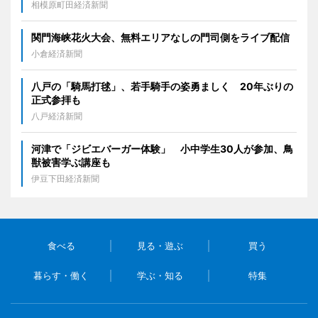
相模原町田経済新聞
関門海峡花火大会、無料エリアなしの門司側をライブ配信
小倉経済新聞
八戸の「騎馬打毬」、若手騎手の姿勇ましく 20年ぶりの
正式参拝も
八戸経済新聞
河津で「ジビエバーガー体験」 小中学生30人が参加、鳥
獣被害学ぶ講座も
伊豆下田経済新聞
食べる
見る・遊ぶ
買う
暮らす・働く
学ぶ・知る
特集