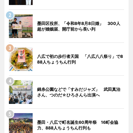
墨田区役所、「令和8年8月8日婚」 300人
超が婚姻届、開庁前から長い列
八広で初の歩行者天国 「八広八八祭り」で8
88人ちょうちん行列
錦糸公園などで「すみだジャズ」 武田真治
さん、つのだ☆ひろさんら出演へ
墨田・八広で町名誕生60周年祭 16町会協
力、888人ちょうちん行列も