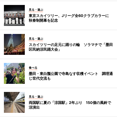
見る・遊ぶ
東京スカイツリー、Jリーグ全60クラブカラーに
秋春制開幕を記念
見る・遊ぶ
スカイツリーの足元に踊りの輪 ソラマチで「墨田
区民納涼民踊大会」
食べる
墨田・東白鬚公園で寺島なす収穫イベント 調理通
じ世代交流も
見る・遊ぶ
両国駅に夏の「涼国駅」2年ぶり 150個の風鈴で
涼演出