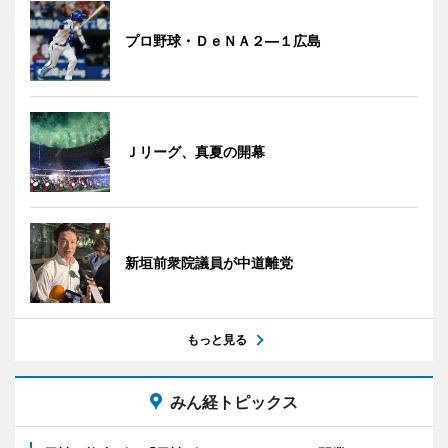
プロ野球・ＤｅＮＡ２―１広島
Ｊリーグ、真夏の開幕
新垣前衆院議員が中道離党
もっと見る
みん経トピックス