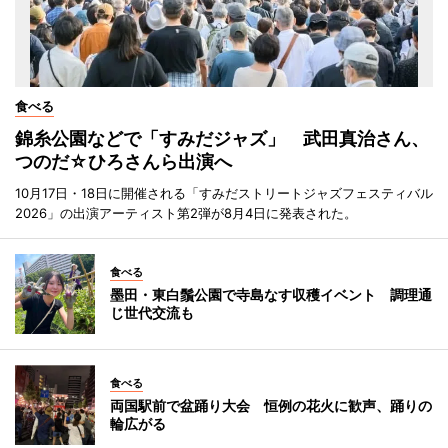
食べる
錦糸公園などで「すみだジャズ」 武田真治さん、
つのだ☆ひろさんら出演へ
10月17日・18日に開催される「すみだストリートジャズフェスティバル
2026」の出演アーティスト第2弾が8月4日に発表された。
食べる
墨田・東白鬚公園で寺島なす収穫イベント 調理通
じ世代交流も
食べる
両国駅前で盆踊り大会 恒例の花火に歓声、踊りの
輪広がる