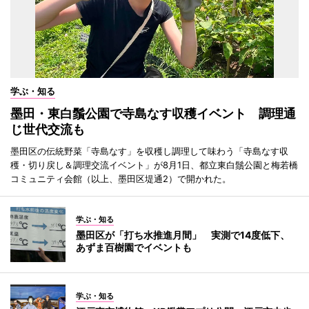
学ぶ・知る
墨田・東白鬚公園で寺島なす収穫イベント 調理通
じ世代交流も
墨田区の伝統野菜「寺島なす」を収穫し調理して味わう「寺島なす収
穫・切り戻し＆調理交流イベント」が8月1日、都立東白鬚公園と梅若橋
コミュニティ会館（以上、墨田区堤通2）で開かれた。
学ぶ・知る
墨田区が「打ち水推進月間」 実測で14度低下、
あずま百樹園でイベントも
学ぶ・知る