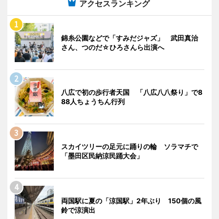
アクセスランキング
錦糸公園などで「すみだジャズ」 武田真治
さん、つのだ☆ひろさんら出演へ
八広で初の歩行者天国 「八広八八祭り」で8
88人ちょうちん行列
スカイツリーの足元に踊りの輪 ソラマチで
「墨田区民納涼民踊大会」
両国駅に夏の「涼国駅」2年ぶり 150個の風
鈴で涼演出