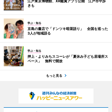
江戸東京博物館、XR鑑賞アプリ公開 江戸市中歩
きも
学ぶ・知る
京島の書店で「ドンツキ暗渠語り」 全国を巡った
3人が地域語る
学ぶ・知る
押上・よりみちスコーレが「夏休み子ども居場所ス
ペース」 無料で開放
もっと見る