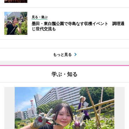
見る・遊ぶ
墨田・東白鬚公園で寺島なす収穫イベント 調理通
じ世代交流も
もっと見る
学ぶ・知る