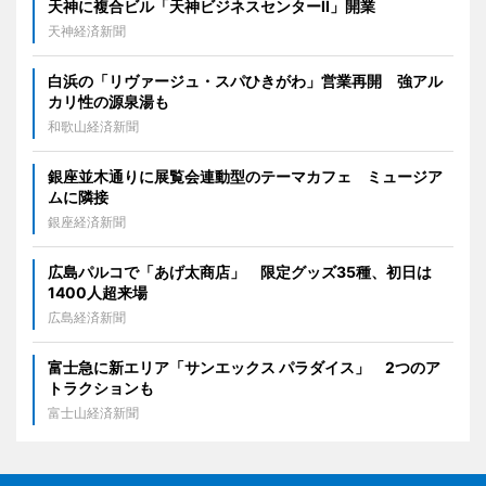
天神に複合ビル「天神ビジネスセンターII」開業
天神経済新聞
白浜の「リヴァージュ・スパひきがわ」営業再開 強アル
カリ性の源泉湯も
和歌山経済新聞
銀座並木通りに展覧会連動型のテーマカフェ ミュージア
ムに隣接
銀座経済新聞
広島パルコで「あげ太商店」 限定グッズ35種、初日は
1400人超来場
広島経済新聞
富士急に新エリア「サンエックス パラダイス」 2つのア
トラクションも
富士山経済新聞