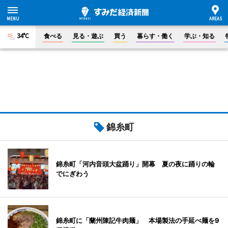
34°C
食べる
見る・遊ぶ
買う
暮らす・働く
学ぶ・知る
錦糸町
錦糸町「河内音頭大盆踊り」開幕 夏の夜に踊りの輪
でにぎわう
錦糸町に「蘭州陳記牛肉麺」 本場製法の手延べ麺を9