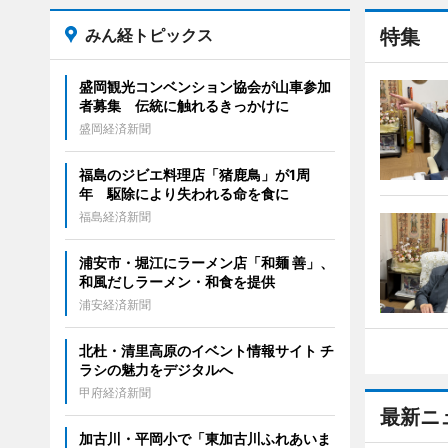
みん経トピックス
特集
盛岡観光コンベンション協会が山車参加
者募集 伝統に触れるきっかけに
盛岡経済新聞
福島のジビエ料理店「猪鹿鳥」が1周
年 駆除により失われる命を食に
福島経済新聞
浦安市・堀江にラーメン店「和麺 善」、
和風だしラーメン・和食を提供
浦安経済新聞
北杜・清里高原のイベント情報サイト チ
ラシの魅力をデジタルへ
甲府経済新聞
最新ニ
加古川・平岡小で「東加古川ふれあいま