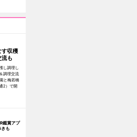
なす収穫
交流も
穫し調理し
＆調理交流
公園と梅若橋
通2）で開
R鑑賞アプ
歩きも