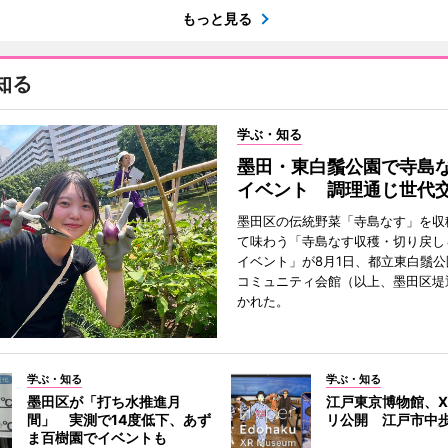
もっと見る
知る
学ぶ・知る
墨田・東白鬚公園で寺島
イベント 調理通じ世代
墨田区の伝統野菜「寺島なす」を収
て味わう「寺島なす収穫・切り戻し
イベント」が8月1日、都立東白鬚
コミュニティ会館（以上、墨田区堤
かれた。
学ぶ・知る
学ぶ・知る
墨田区が「打ち水推進月
江戸東京博物館、X
間」 実測で14度低下、あず
リ公開 江戸市中
ま百樹園でイベントも