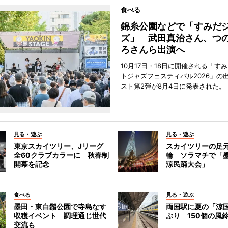
食べる
錦糸公園などで「すみだ
ズ」 武田真治さん、つ
ろさんら出演へ
10月17日・18日に開催される「す
トジャズフェスティバル2026」の
スト第2弾が8月4日に発表された。
見る・遊ぶ
見る・遊ぶ
東京スカイツリー、Jリーグ
スカイツリーの足
全60クラブカラーに 秋春制
輪 ソラマチで「
開幕を記念
涼民踊大会」
食べる
見る・遊ぶ
墨田・東白鬚公園で寺島なす
両国駅に夏の「涼
収穫イベント 調理通じ世代
ぶり 150個の風
交流も