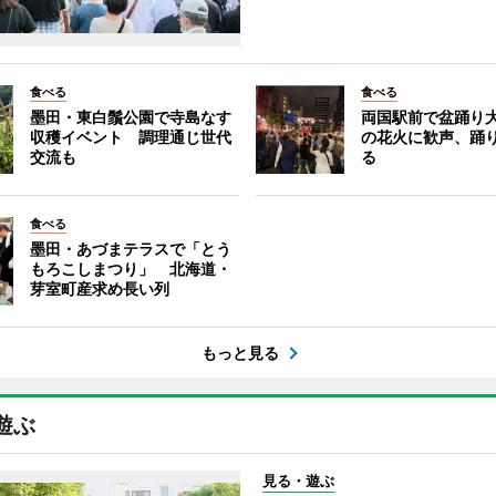
食べる
食べる
墨田・東白鬚公園で寺島なす
両国駅前で盆踊り
収穫イベント 調理通じ世代
の花火に歓声、踊
交流も
る
食べる
墨田・あづまテラスで「とう
もろこしまつり」 北海道・
芽室町産求め長い列
もっと見る
遊ぶ
見る・遊ぶ