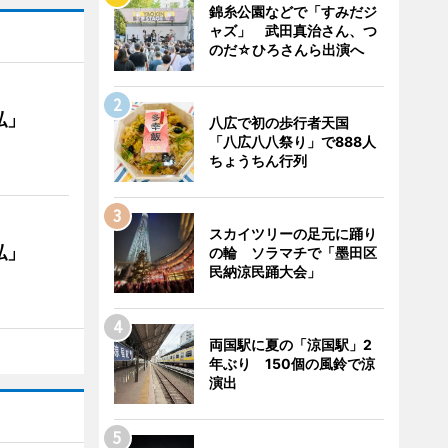
錦糸公園などで「すみだジ
ャズ」 武田真治さん、つ
のだ☆ひろさんら出演へ
私」
八広で初の歩行者天国
「八広八八祭り」で888人
ちょうちん行列
スカイツリーの足元に踊り
私」
の輪 ソラマチで「墨田区
民納涼民踊大会」
両国駅に夏の「涼国駅」2
年ぶり 150個の風鈴で涼
演出