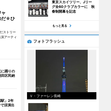
東京スカイツリー、Jリー
グ全60クラブカラーに 秋
春制開幕を記念
ジャ
のだ☆ひ
もっと見る
みだストリー
出演アーティ
フォトフラッシュ
元に踊りの
墨田区民納
Ｖ・ファーレン長崎
国駅」2年
鈴で涼演出