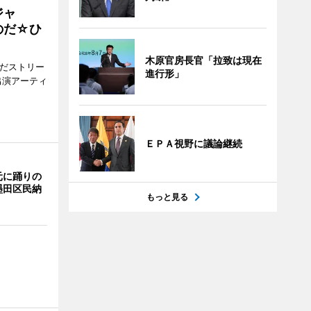
ジャ
のだ☆ひ
木原官房長官「拉致は現在
みだストリー
進行形」
出演アーティ
ＥＰＡ視野に議論継続
元に踊りの
墨田区民納
もっと見る