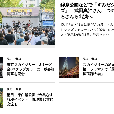
錦糸公園などで「すみだ
ズ」 武田真治さん、つ
ろさんら出演へ
10月17日・18日に開催される「す
トジャズフェスティバル2026」の
スト第2弾が8月4日に発表された。
見る・遊ぶ
見る・遊ぶ
東京スカイツリー、Jリーグ
スカイツリーの足
全60クラブカラーに 秋春制
輪 ソラマチで「
開幕を記念
涼民踊大会」
見る・遊ぶ
墨田・東白鬚公園で寺島なす
収穫イベント 調理通じ世代
交流も