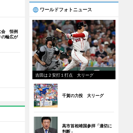
ワールドフォトニュース
大会 恒例
りの輪広が
吉田は２安打１打点 大リーグ
千賀の力投 大リーグ
高市首相靖国参拝「適切に
判断」