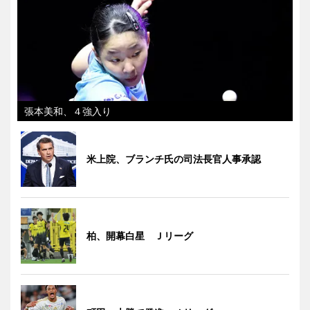
張本美和、４強入り
米上院、ブランチ氏の司法長官人事承認
柏、開幕白星 Ｊリーグ