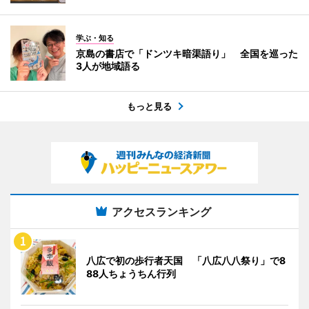
学ぶ・知る
京島の書店で「ドンツキ暗渠語り」 全国を巡った
3人が地域語る
もっと見る
アクセスランキング
八広で初の歩行者天国 「八広八八祭り」で8
88人ちょうちん行列