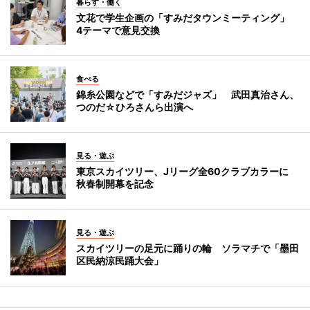
暮らす・働く
文花で学生企画の「すみだタウンミーティング」
4テーマで意見交換
食べる
錦糸公園などで「すみだジャズ」 武田真治さん、
つのだ☆ひろさんら出演へ
見る・遊ぶ
東京スカイツリー、Jリーグ全60クラブカラーに
秋春制開幕を記念
見る・遊ぶ
スカイツリーの足元に踊りの輪 ソラマチで「墨田
区民納涼民踊大会」