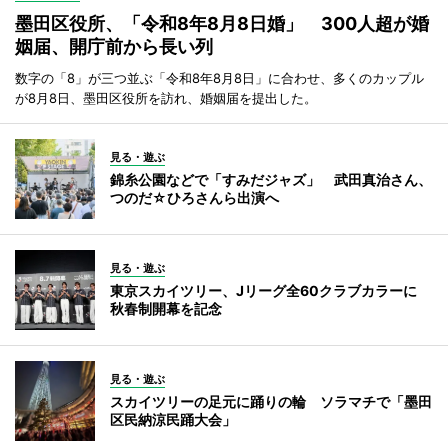
墨田区役所、「令和8年8月8日婚」 300人超が婚
姻届、開庁前から長い列
数字の「8」が三つ並ぶ「令和8年8月8日」に合わせ、多くのカップル
が8月8日、墨田区役所を訪れ、婚姻届を提出した。
見る・遊ぶ
錦糸公園などで「すみだジャズ」 武田真治さん、
つのだ☆ひろさんら出演へ
見る・遊ぶ
東京スカイツリー、Jリーグ全60クラブカラーに
秋春制開幕を記念
見る・遊ぶ
スカイツリーの足元に踊りの輪 ソラマチで「墨田
区民納涼民踊大会」