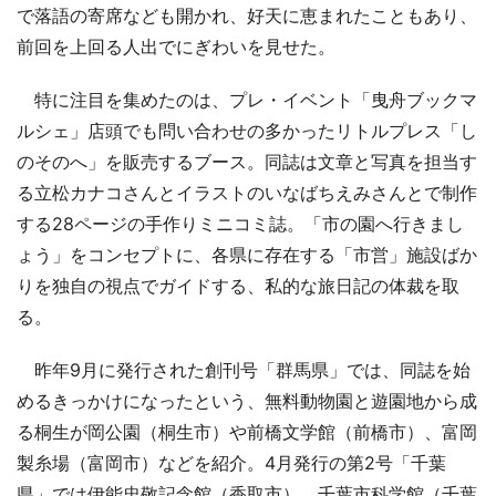
で落語の寄席なども開かれ、好天に恵まれたこともあり、
前回を上回る人出でにぎわいを見せた。
特に注目を集めたのは、プレ・イベント「曳舟ブックマ
ルシェ」店頭でも問い合わせの多かったリトルプレス「し
のそのへ」を販売するブース。同誌は文章と写真を担当す
る立松カナコさんとイラストのいなばちえみさんとで制作
する28ページの手作りミニコミ誌。「市の園へ行きまし
ょう」をコンセプトに、各県に存在する「市営」施設ばか
りを独自の視点でガイドする、私的な旅日記の体裁を取
る。
昨年9月に発行された創刊号「群馬県」では、同誌を始
めるきっかけになったという、無料動物園と遊園地から成
る桐生が岡公園（桐生市）や前橋文学館（前橋市）、富岡
製糸場（富岡市）などを紹介。4月発行の第2号「千葉
県」では伊能忠敬記念館（香取市）、千葉市科学館（千葉