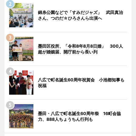
錦糸公園などで「すみだジャズ」 武田真治
さん、つのだ☆ひろさんら出演へ
墨田区役所、「令和8年8月8日婚」 300人
超が婚姻届、開庁前から長い列
八広で町名誕生60周年祝賀会 小池都知事も
祝福
墨田・八広で町名誕生60周年祭 16町会協
力、888人ちょうちん行列も