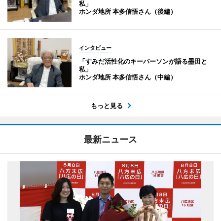
私」
ホンダ地所 本多信悟さん（後編）
インタビュー
「すみだ活性化のキーパーソンが語る墨田と
私」
ホンダ地所 本多信悟さん（中編）
もっと見る
最新ニュース