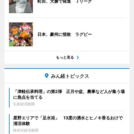
町田、大勝で発進 Ｊリーグ
日本、豪州に惜敗 ラグビー
もっと見る
みん経トピックス
「津軽伝承料理」の第2弾 正月や盆、農事など人が集う場
に焦点を当てる
弘前経済新聞
星野エリアで「足水浴」 13度の湧水とヒノキ香るおけで
清涼体験
軽井沢経済新聞