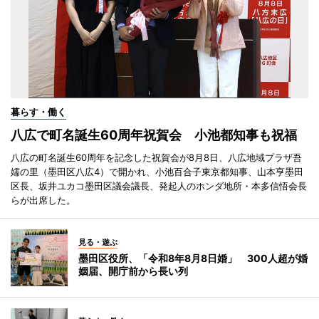
暮らす・働く
八広で町名誕生60周年祝賀会 小池都知事も祝福
八広の町名誕生60周年を記念した祝賀会が8月8日、八広地域プラザ吾
嬬の里（墨田区八広4）で開かれ、小池百合子東京都知事、山本亨墨田
区長、坂井ユカコ墨田区議会議長、発起人のホンダ地所・本多信悟会長
らが出席した。
見る・遊ぶ
墨田区役所、「令和8年8月8日婚」 300人超が婚
姻届、開庁前から長い列