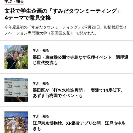
学ぶ・知る
文花で学生企画の「すみだタウンミーティング」
4テーマで意見交換
今年度最初の「すみだタウンミーティング」が7月29日、iU情報経営イ
ノベーション専門職大学（墨田区文花1）で開かれた。
学ぶ・知る
墨田・東白鬚公園で寺島なす収穫イベント 調理通
じ世代交流も
学ぶ・知る
墨田区が「打ち水推進月間」 実測で14度低下、
あずま百樹園でイベントも
学ぶ・知る
江戸東京博物館、XR鑑賞アプリ公開 江戸市中歩
きも