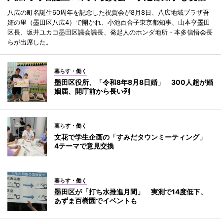
八広の町名誕生60周年を記念した祝賀会が8月8日、八広地域プラザ吾
嬬の里（墨田区八広4）で開かれ、小池百合子東京都知事、山本亨墨田
区長、坂井ユカコ墨田区議会議長、発起人のホンダ地所・本多信悟会長
らが出席した。
暮らす・働く
墨田区役所、「令和8年8月8日婚」 300人超が婚
姻届、開庁前から長い列
暮らす・働く
文花で学生企画の「すみだタウンミーティング」
4テーマで意見交換
暮らす・働く
墨田区が「打ち水推進月間」 実測で14度低下、
あずま百樹園でイベントも