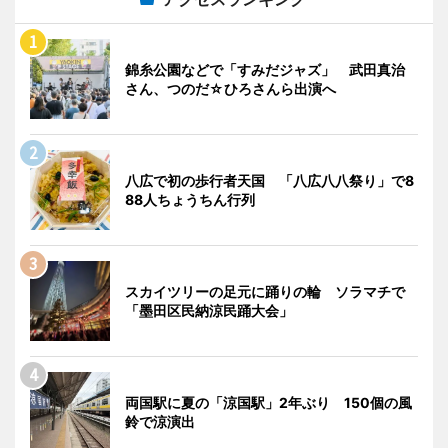
錦糸公園などで「すみだジャズ」 武田真治
さん、つのだ☆ひろさんら出演へ
八広で初の歩行者天国 「八広八八祭り」で8
88人ちょうちん行列
スカイツリーの足元に踊りの輪 ソラマチで
「墨田区民納涼民踊大会」
両国駅に夏の「涼国駅」2年ぶり 150個の風
鈴で涼演出