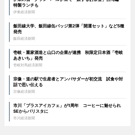
特製ランチも
伊東経済新聞
飯田線大学、飯田線缶バッジ第2弾「開運セット」など5種
発売
飯田経済新聞
壱岐・重家酒造と山口の企業が連携 秋限定日本酒「壱岐
あきいち」発売
壱岐対馬経済新聞
宗像・道の駅で生産者とアンバサダーが初交流 試食や対
話で思い伝える
宗像経済新聞
市川「プラスアイカフェ」が1周年 コーヒーに魅せられ
SEからバリスタに
市川経済新聞