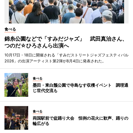
食べる
錦糸公園などで「すみだジャズ」 武田真治さん、
つのだ☆ひろさんら出演へ
10月17日・18日に開催される「すみだストリートジャズフェスティバル
2026」の出演アーティスト第2弾が8月4日に発表された。
食べる
墨田・東白鬚公園で寺島なす収穫イベント 調理通
じ世代交流も
食べる
両国駅前で盆踊り大会 恒例の花火に歓声、踊りの
輪広がる