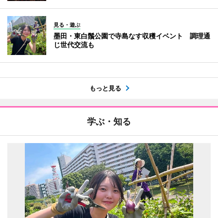
見る・遊ぶ
墨田・東白鬚公園で寺島なす収穫イベント 調理通
じ世代交流も
もっと見る
学ぶ・知る