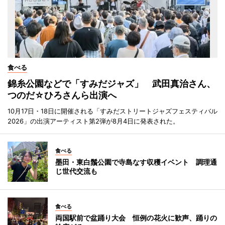
食べる
錦糸公園などで「すみだジャズ」 武田真治さん、
つのだ☆ひろさんら出演へ
10月17日・18日に開催される「すみだストリートジャズフェスティバル
2026」の出演アーティスト第2弾が8月4日に発表された。
食べる
墨田・東白鬚公園で寺島なす収穫イベント 調理通
じ世代交流も
食べる
両国駅前で盆踊り大会 恒例の花火に歓声、踊りの