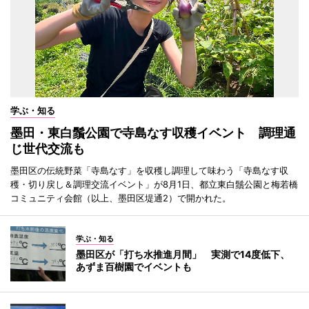
学ぶ・知る
墨田・東白鬚公園で寺島なす収穫イベント 調理通
じ世代交流も
墨田区の伝統野菜「寺島なす」を収穫し調理して味わう「寺島なす収
穫・切り戻し＆調理交流イベント」が8月1日、都立東白鬚公園と梅若橋
コミュニティ会館（以上、墨田区堤通2）で開かれた。
学ぶ・知る
墨田区が「打ち水推進月間」 実測で14度低下、
あずま百樹園でイベントも