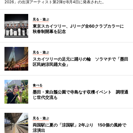
2026」の出演アーティスト第2弾が8月4日に発表された。
見る・遊ぶ
東京スカイツリー、Jリーグ全60クラブカラーに
秋春制開幕を記念
見る・遊ぶ
スカイツリーの足元に踊りの輪 ソラマチで「墨田
区民納涼民踊大会」
食べる
墨田・東白鬚公園で寺島なす収穫イベント 調理通
じ世代交流も
見る・遊ぶ
両国駅に夏の「涼国駅」2年ぶり 150個の風鈴で
涼演出