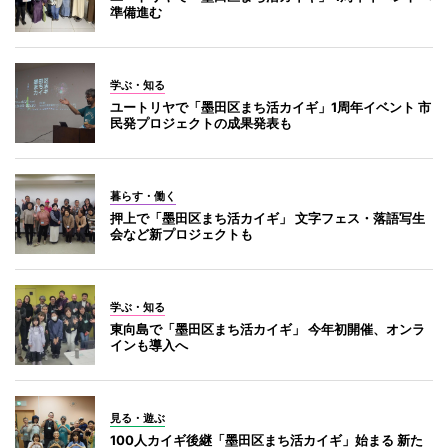
準備進む
学ぶ・知る
ユートリヤで「墨田区まち活カイギ」1周年イベント 市
民発プロジェクトの成果発表も
暮らす・働く
押上で「墨田区まち活カイギ」 文字フェス・落語写生
会など新プロジェクトも
学ぶ・知る
東向島で「墨田区まち活カイギ」 今年初開催、オンラ
インも導入へ
見る・遊ぶ
100人カイギ後継「墨田区まち活カイギ」始まる 新た