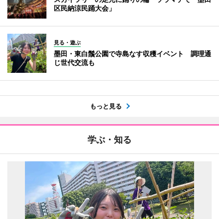
区民納涼民踊大会」
見る・遊ぶ
墨田・東白鬚公園で寺島なす収穫イベント 調理通
じ世代交流も
もっと見る
学ぶ・知る