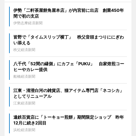
伊勢「二軒茶屋餅角屋本店」が内宮前に出店 創業450年
間で初の支店
伊勢志摩経済新聞
皆野で「タイムスリップ横丁」 秩父音頭まつりににぎわ
い添える
秩父経済新聞
八千代「52間の縁側」にカフェ「PUKU」 自家焙煎コー
ヒーやカレー提供
船橋経済新聞
江東・清澄白河の雑貨店、猫アイテム専門店「ネコシカ」
としてリニューアル
江東経済新聞
遠鉄百貨店に「トーキョー煎餅」期間限定ショップ 昨年
12月に続き2回目
浜松経済新聞