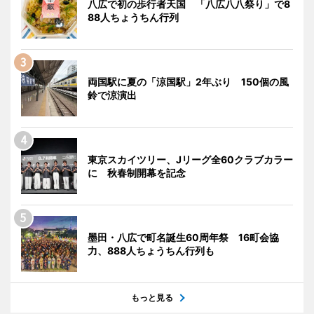
八広で初の歩行者天国 「八広八八祭り」で8
88人ちょうちん行列
両国駅に夏の「涼国駅」2年ぶり 150個の風
鈴で涼演出
東京スカイツリー、Jリーグ全60クラブカラー
に 秋春制開幕を記念
墨田・八広で町名誕生60周年祭 16町会協
力、888人ちょうちん行列も
もっと見る