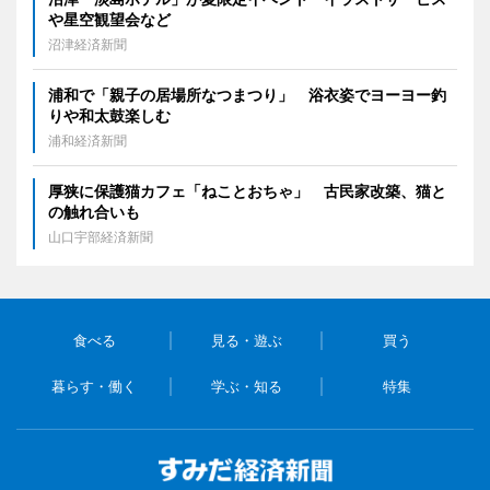
や星空観望会など
沼津経済新聞
浦和で「親子の居場所なつまつり」 浴衣姿でヨーヨー釣
りや和太鼓楽しむ
浦和経済新聞
厚狭に保護猫カフェ「ねことおちゃ」 古民家改築、猫と
の触れ合いも
山口宇部経済新聞
食べる
見る・遊ぶ
買う
暮らす・働く
学ぶ・知る
特集