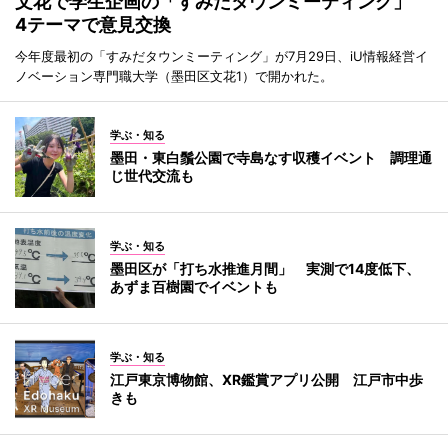
文花で学生企画の「すみだタウンミーティング」
4テーマで意見交換
今年度最初の「すみだタウンミーティング」が7月29日、iU情報経営イ
ノベーション専門職大学（墨田区文花1）で開かれた。
学ぶ・知る
墨田・東白鬚公園で寺島なす収穫イベント 調理通
じ世代交流も
学ぶ・知る
墨田区が「打ち水推進月間」 実測で14度低下、
あずま百樹園でイベントも
学ぶ・知る
江戸東京博物館、XR鑑賞アプリ公開 江戸市中歩
きも