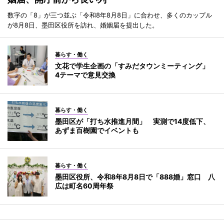
数字の「8」が三つ並ぶ「令和8年8月8日」に合わせ、多くのカップル
が8月8日、墨田区役所を訪れ、婚姻届を提出した。
暮らす・働く
文花で学生企画の「すみだタウンミーティング」
4テーマで意見交換
暮らす・働く
墨田区が「打ち水推進月間」 実測で14度低下、
あずま百樹園でイベントも
暮らす・働く
墨田区役所、令和8年8月8日で「888婚」窓口 八
広は町名60周年祭