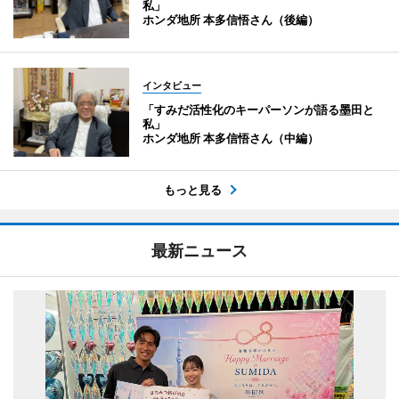
私」
ホンダ地所 本多信悟さん（後編）
インタビュー
「すみだ活性化のキーパーソンが語る墨田と
私」
ホンダ地所 本多信悟さん（中編）
もっと見る
最新ニュース