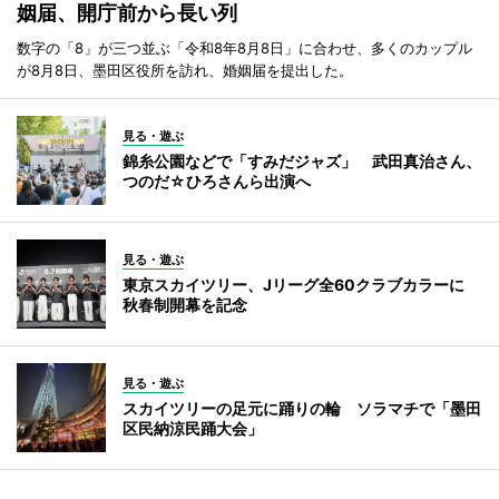
姻届、開庁前から長い列
数字の「8」が三つ並ぶ「令和8年8月8日」に合わせ、多くのカップル
が8月8日、墨田区役所を訪れ、婚姻届を提出した。
見る・遊ぶ
錦糸公園などで「すみだジャズ」 武田真治さん、
つのだ☆ひろさんら出演へ
見る・遊ぶ
東京スカイツリー、Jリーグ全60クラブカラーに
秋春制開幕を記念
見る・遊ぶ
スカイツリーの足元に踊りの輪 ソラマチで「墨田
区民納涼民踊大会」