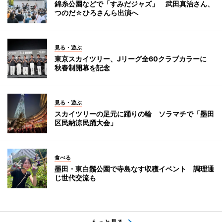
錦糸公園などで「すみだジャズ」 武田真治さん、
つのだ☆ひろさんら出演へ
見る・遊ぶ
東京スカイツリー、Jリーグ全60クラブカラーに
秋春制開幕を記念
見る・遊ぶ
スカイツリーの足元に踊りの輪 ソラマチで「墨田
区民納涼民踊大会」
食べる
墨田・東白鬚公園で寺島なす収穫イベント 調理通
じ世代交流も