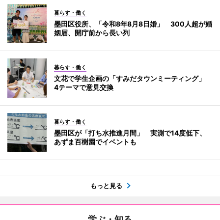
暮らす・働く
墨田区役所、「令和8年8月8日婚」 300人超が婚
姻届、開庁前から長い列
暮らす・働く
文花で学生企画の「すみだタウンミーティング」
4テーマで意見交換
暮らす・働く
墨田区が「打ち水推進月間」 実測で14度低下、
あずま百樹園でイベントも
もっと見る
学ぶ・知る