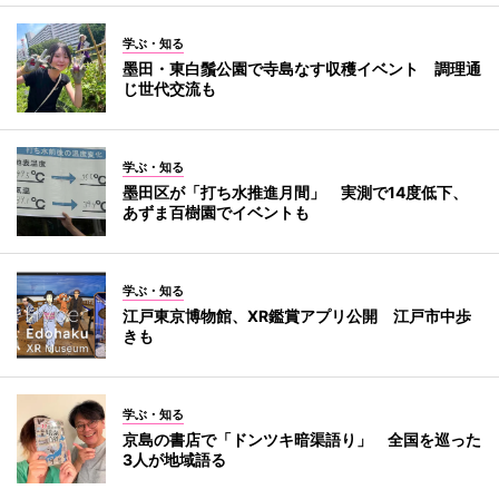
学ぶ・知る
墨田・東白鬚公園で寺島なす収穫イベント 調理通
じ世代交流も
学ぶ・知る
墨田区が「打ち水推進月間」 実測で14度低下、
あずま百樹園でイベントも
学ぶ・知る
江戸東京博物館、XR鑑賞アプリ公開 江戸市中歩
きも
学ぶ・知る
京島の書店で「ドンツキ暗渠語り」 全国を巡った
3人が地域語る