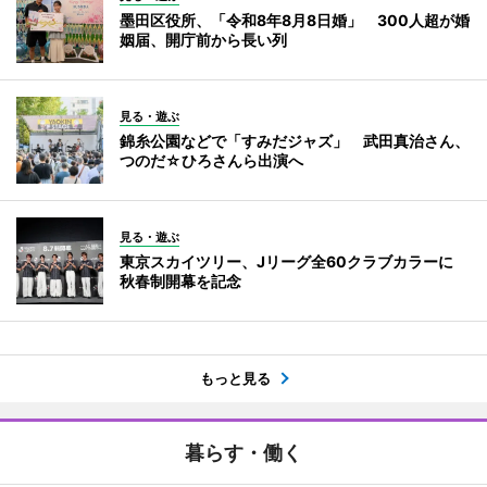
墨田区役所、「令和8年8月8日婚」 300人超が婚
姻届、開庁前から長い列
見る・遊ぶ
錦糸公園などで「すみだジャズ」 武田真治さん、
つのだ☆ひろさんら出演へ
見る・遊ぶ
東京スカイツリー、Jリーグ全60クラブカラーに
秋春制開幕を記念
もっと見る
暮らす・働く