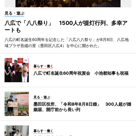
見る・遊ぶ
八広で「八八祭り」 1500人が提灯行列、多幸ア
ートも
八広の町名誕生60周年を記念した「八広八八祭り」が8月8日、八広地
域プラザ吾嬬の里（墨田区八広4）を中心に開かれた。
暮らす・働く
八広で町名誕生60周年祝賀会 小池都知事も祝福
見る・遊ぶ
墨田区役所、「令和8年8月8日婚」 300人超が婚
姻届、開庁前から長い列
暮らす・働く