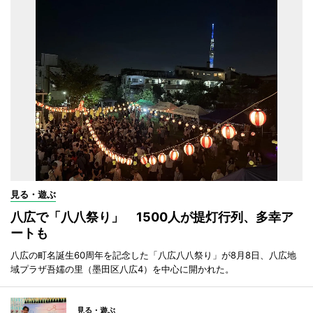
見る・遊ぶ
八広で「八八祭り」 1500人が提灯行列、多幸ア
ートも
八広の町名誕生60周年を記念した「八広八八祭り」が8月8日、八広地
域プラザ吾嬬の里（墨田区八広4）を中心に開かれた。
見る・遊ぶ