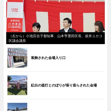
（左から）小池百合子都知事、山本亨墨田区長、坂井ユカコ
区議会議長
装飾された会場入り口
紅白の提灯とのぼりが張り巡らされた会場