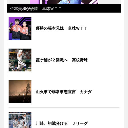
張本美和が優勝 卓球ＷＴＴ
優勝の張本兄妹 卓球ＷＴＴ
霞ケ浦が２回戦へ 高校野球
山火事で非常事態宣言 カナダ
川崎、初戦分ける Ｊリーグ