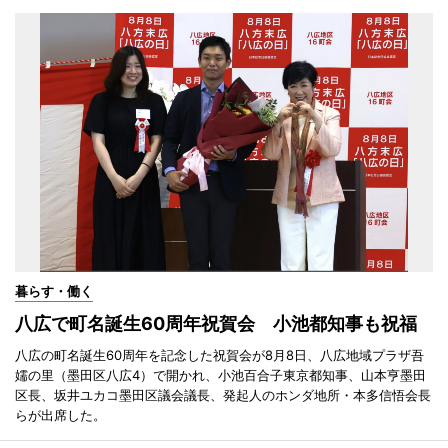
暮らす・働く
八広で町名誕生60周年祝賀会 小池都知事も祝福
八広の町名誕生60周年を記念した祝賀会が8月8日、八広地域プラザ吾
嬬の里（墨田区八広4）で開かれ、小池百合子東京都知事、山本亨墨田
区長、坂井ユカコ墨田区議会議長、発起人のホンダ地所・本多信悟会長
らが出席した。