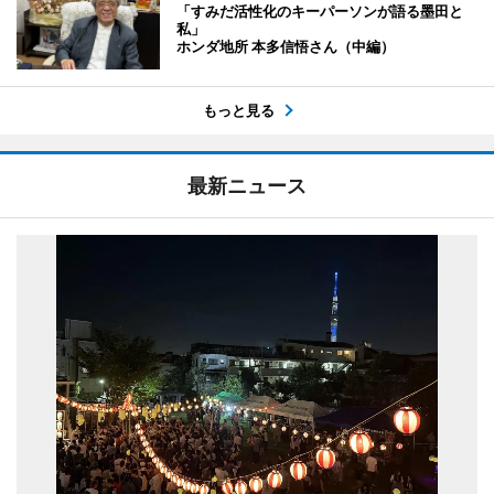
「すみだ活性化のキーパーソンが語る墨田と
私」
ホンダ地所 本多信悟さん（中編）
もっと見る
最新ニュース