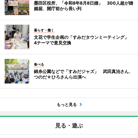
墨田区役所、「令和8年8月8日婚」 300人超が婚
姻届、開庁前から長い列
暮らす・働く
文花で学生企画の「すみだタウンミーティング」
4テーマで意見交換
食べる
錦糸公園などで「すみだジャズ」 武田真治さん、
つのだ☆ひろさんら出演へ
もっと見る
見る・遊ぶ