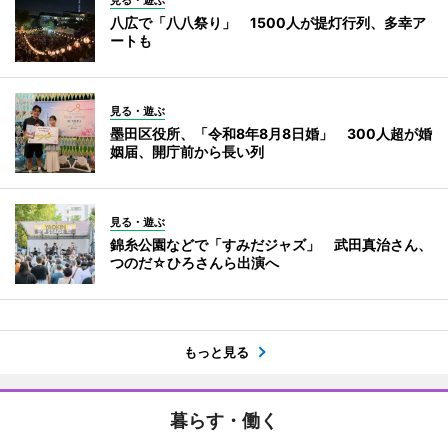
見る・遊ぶ
八広で「八八祭り」 1500人が提灯行列、多幸ア
ートも
見る・遊ぶ
墨田区役所、「令和8年8月8日婚」 300人超が婚
姻届、開庁前から長い列
見る・遊ぶ
錦糸公園などで「すみだジャズ」 武田真治さん、
つのだ☆ひろさんら出演へ
もっと見る
暮らす・働く