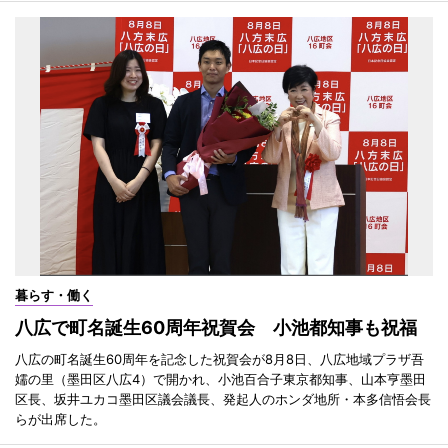
暮らす・働く
八広で町名誕生60周年祝賀会 小池都知事も祝福
八広の町名誕生60周年を記念した祝賀会が8月8日、八広地域プラザ吾
嬬の里（墨田区八広4）で開かれ、小池百合子東京都知事、山本亨墨田
区長、坂井ユカコ墨田区議会議長、発起人のホンダ地所・本多信悟会長
らが出席した。