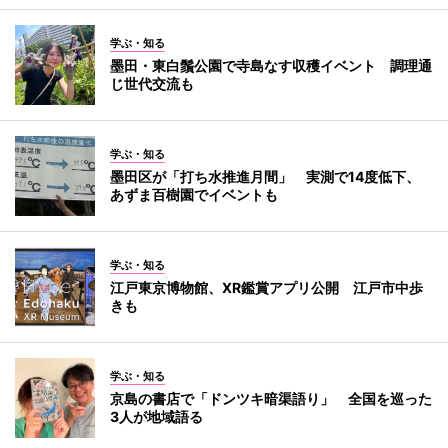
学ぶ・知る
墨田・東白鬚公園で寺島なす収穫イベント 調理通
じ世代交流も
学ぶ・知る
墨田区が「打ち水推進月間」 実測で14度低下、
あずま百樹園でイベントも
学ぶ・知る
江戸東京博物館、XR鑑賞アプリ公開 江戸市中歩
きも
学ぶ・知る
京島の書店で「ドンツキ暗渠語り」 全国を巡った
3人が地域語る