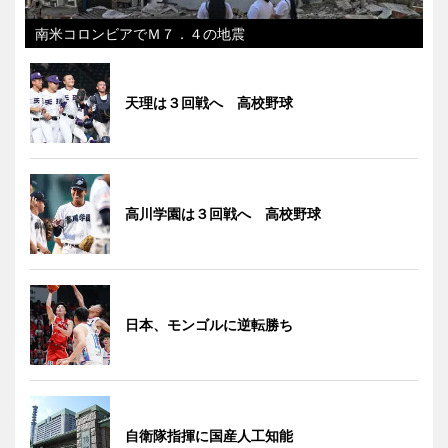
南米コロンビアでＭ７．４の地震
天理は３回戦へ 高校野球
高川学園は３回戦へ 高校野球
日本、モンゴルに逆転勝ち
自衛隊指揮に国産人工知能