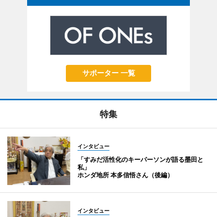
サポーター 一覧
特集
インタビュー
「すみだ活性化のキーパーソンが語る墨田と
私」
ホンダ地所 本多信悟さん（後編）
インタビュー