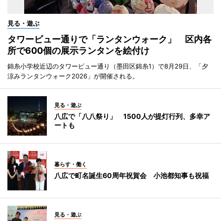
見る・遊ぶ
タワービュー通りで「ランタンウォーク」 区内各
所で600個の展示ランタンを絵付け
錦糸小学校近辺のタワービュー通り（墨田区錦糸1）で8月29日、「夕
涼みランタンウォーク2026」が開催される。
見る・遊ぶ
八広で「八八祭り」 1500人が提灯行列、多幸ア
ートも
暮らす・働く
八広で町名誕生60周年祝賀会 小池都知事も祝福
見る・遊ぶ