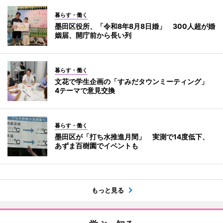
暮らす・働く
墨田区役所、「令和8年8月8日婚」 300人超が婚
姻届、開庁前から長い列
暮らす・働く
文花で学生企画の「すみだタウンミーティング」
4テーマで意見交換
暮らす・働く
墨田区が「打ち水推進月間」 実測で14度低下、
あずま百樹園でイベントも
もっと見る