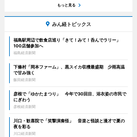
もっと見る
みん経トピックス
福島駅周辺で飲食店巡り「きて！みて！呑んでラリー」
100店舗参加へ
福島経済新聞
下條村「岡本ファーム」、黒スイカ収穫最盛期 少雨高温
で甘み強く
飯田経済新聞
彦根で「ゆかたまつり」 今年で30回目、浴衣姿の市民で
にぎわう
彦根経済新聞
川口・歓喜院で「笑撃演奏怪」 音楽と怪談と漫才で夏の
夜を彩る
川口経済新聞