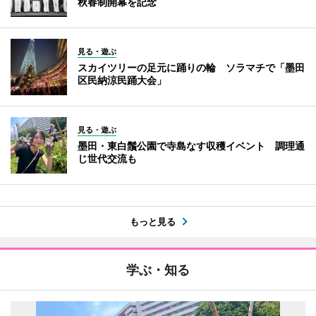
秋春制開幕を記念
見る・遊ぶ
スカイツリーの足元に踊りの輪 ソラマチで「墨田
区民納涼民踊大会」
見る・遊ぶ
墨田・東白鬚公園で寺島なす収穫イベント 調理通
じ世代交流も
もっと見る
学ぶ・知る