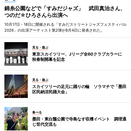
錦糸公園などで「すみだジャズ」 武田真治さん、
つのだ☆ひろさんら出演へ
10月17日・18日に開催される「すみだストリートジャズフェスティバル
2026」の出演アーティスト第2弾が8月4日に発表された。
見る・遊ぶ
東京スカイツリー、Jリーグ全60クラブカラーに
秋春制開幕を記念
見る・遊ぶ
スカイツリーの足元に踊りの輪 ソラマチで「墨田
区民納涼民踊大会」
食べる
墨田・東白鬚公園で寺島なす収穫イベント 調理通
じ世代交流も