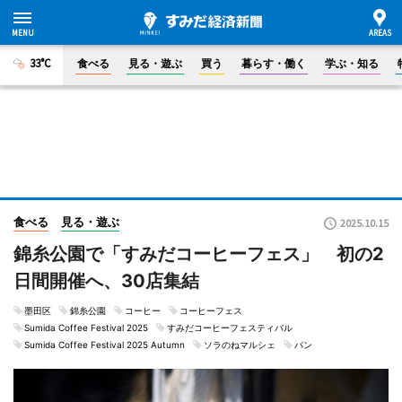
33°C
食べる
見る・遊ぶ
買う
暮らす・働く
学ぶ・知る
食べる
見る・遊ぶ
2025.10.15
錦糸公園で「すみだコーヒーフェス」 初の2
日間開催へ、30店集結
墨田区
錦糸公園
コーヒー
コーヒーフェス
Sumida Coffee Festival 2025
すみだコーヒーフェスティバル
Sumida Coffee Festival 2025 Autumn
ソラのねマルシェ
パン