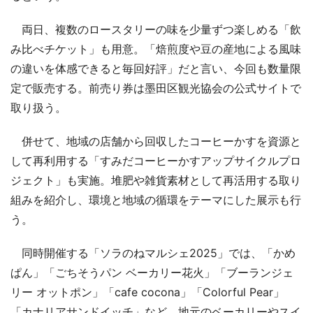
両日、複数のロースタリーの味を少量ずつ楽しめる「飲
み比べチケット」も用意。「焙煎度や豆の産地による風味
の違いを体感できると毎回好評」だと言い、今回も数量限
定で販売する。前売り券は墨田区観光協会の公式サイトで
取り扱う。
併せて、地域の店舗から回収したコーヒーかすを資源と
して再利用する「すみだコーヒーかすアップサイクルプロ
ジェクト」も実施。堆肥や雑貨素材として再活用する取り
組みを紹介し、環境と地域の循環をテーマにした展示も行
う。
同時開催する「ソラのねマルシェ2025」では、「かめ
ぱん」「ごちそうパン ベーカリー花火」「ブーランジェ
リー オットポン」「cafe cocona」「Colorful Pear」
「カナリアサンドイッチ」など、地元のベーカリーやスイ