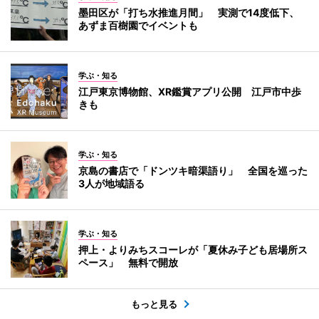
墨田区が「打ち水推進月間」 実測で14度低下、
あずま百樹園でイベントも
学ぶ・知る
江戸東京博物館、XR鑑賞アプリ公開 江戸市中歩
きも
学ぶ・知る
京島の書店で「ドンツキ暗渠語り」 全国を巡った
3人が地域語る
学ぶ・知る
押上・よりみちスコーレが「夏休み子ども居場所ス
ペース」 無料で開放
もっと見る