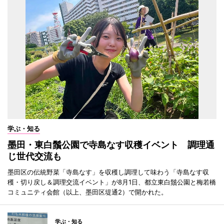
学ぶ・知る
墨田・東白鬚公園で寺島なす収穫イベント 調理通
じ世代交流も
墨田区の伝統野菜「寺島なす」を収穫し調理して味わう「寺島なす収
穫・切り戻し＆調理交流イベント」が8月1日、都立東白鬚公園と梅若橋
コミュニティ会館（以上、墨田区堤通2）で開かれた。
学ぶ・知る