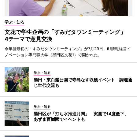
学ぶ・知る
文花で学生企画の「すみだタウンミーティング」
4テーマで意見交換
今年度最初の「すみだタウンミーティング」が7月29日、iU情報経営イ
ノベーション専門職大学（墨田区文花1）で開かれた。
学ぶ・知る
墨田・東白鬚公園で寺島なす収穫イベント 調理通
じ世代交流も
学ぶ・知る
墨田区が「打ち水推進月間」 実測で14度低下、
あずま百樹園でイベントも