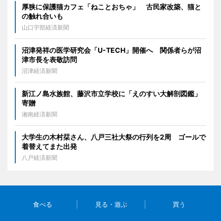
厚狭に保護猫カフェ「ねことおちゃ」 古民家改築、猫と
の触れ合いも
山口宇部経済新聞
沼津発祥の医学研究会「U-TECH」開催へ 関係者らが沼
津市長を表敬訪問
沼津経済新聞
新江ノ島水族館、藤沢市立学校に「えのすい大解剖図鑑」
寄贈
湘南経済新聞
大学生の木村栞さん、八戸三社大祭の行列を2周 ゴールで
着替えてまた出発
八戸経済新聞
食べる
見る・遊ぶ
買う