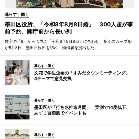
暮らす・働く
墨田区役所、「令和8年8月8日婚」 300人超が事
前予約、開庁前から長い列
数字の「8」が三つ並ぶ「令和8年8月8日」に合わせ、多くのカップル
が8月8日、墨田区役所を訪れ、婚姻届を提出した。
暮らす・働く
文花で学生企画の「すみだタウンミーティング」
4テーマで意見交換
暮らす・働く
墨田区が「打ち水推進月間」 実測で14度低下、
あずま百樹園でイベントも
暮らす・働く