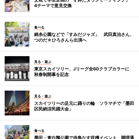
4テーマで意見交換
食べる
錦糸公園などで「すみだジャズ」 武田真治さん、
つのだ☆ひろさんら出演へ
見る・遊ぶ
東京スカイツリー、Jリーグ全60クラブカラーに
秋春制開幕を記念
見る・遊ぶ
スカイツリーの足元に踊りの輪 ソラマチで「墨田
区民納涼民踊大会」
食べる
墨田・東白鬚公園で寺島なす収穫イベント 調理通