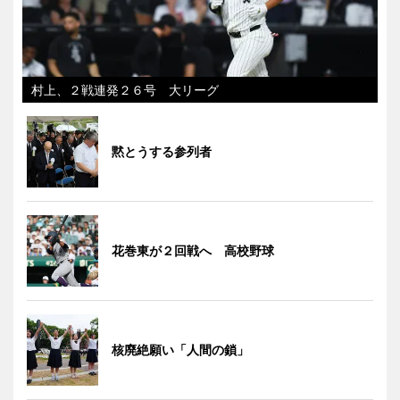
村上、２戦連発２６号 大リーグ
黙とうする参列者
花巻東が２回戦へ 高校野球
核廃絶願い「人間の鎖」