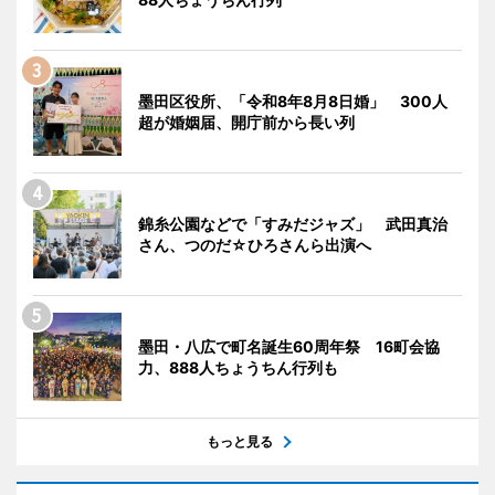
墨田区役所、「令和8年8月8日婚」 300人
超が婚姻届、開庁前から長い列
錦糸公園などで「すみだジャズ」 武田真治
さん、つのだ☆ひろさんら出演へ
墨田・八広で町名誕生60周年祭 16町会協
力、888人ちょうちん行列も
もっと見る