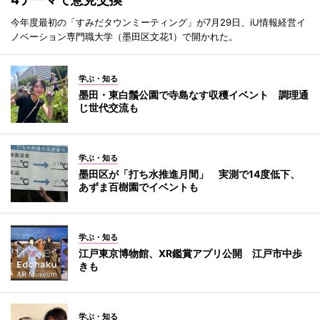
今年度最初の「すみだタウンミーティング」が7月29日、iU情報経営イ
ノベーション専門職大学（墨田区文花1）で開かれた。
学ぶ・知る
墨田・東白鬚公園で寺島なす収穫イベント 調理通
じ世代交流も
学ぶ・知る
墨田区が「打ち水推進月間」 実測で14度低下、
あずま百樹園でイベントも
学ぶ・知る
江戸東京博物館、XR鑑賞アプリ公開 江戸市中歩
きも
学ぶ・知る