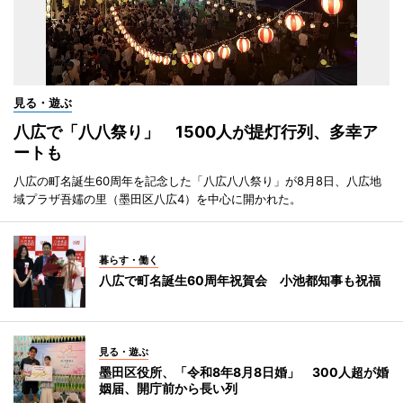
見る・遊ぶ
八広で「八八祭り」 1500人が提灯行列、多幸ア
ートも
八広の町名誕生60周年を記念した「八広八八祭り」が8月8日、八広地
域プラザ吾嬬の里（墨田区八広4）を中心に開かれた。
暮らす・働く
八広で町名誕生60周年祝賀会 小池都知事も祝福
見る・遊ぶ
墨田区役所、「令和8年8月8日婚」 300人超が婚
姻届、開庁前から長い列