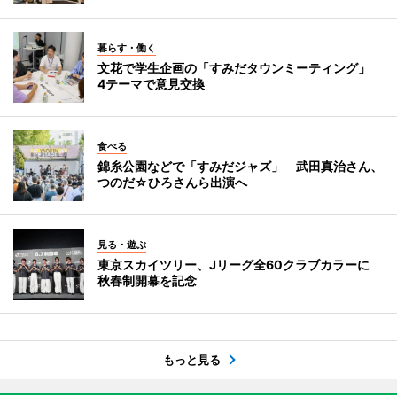
暮らす・働く
文花で学生企画の「すみだタウンミーティング」
4テーマで意見交換
食べる
錦糸公園などで「すみだジャズ」 武田真治さん、
つのだ☆ひろさんら出演へ
見る・遊ぶ
東京スカイツリー、Jリーグ全60クラブカラーに
秋春制開幕を記念
もっと見る