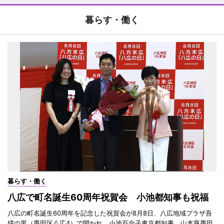
暮らす・働く
暮らす・働く
八広で町名誕生60周年祝賀会 小池都知事も祝福
八広の町名誕生60周年を記念した祝賀会が8月8日、八広地域プラザ吾
嬬の里（墨田区八広4）で開かれ、小池百合子東京都知事、山本亨墨田