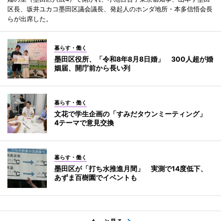
区長、坂井ユカコ墨田区議会議長、発起人のホンダ地所・本多信悟会長
らが出席した。
暮らす・働く
墨田区役所、「令和8年8月8日婚」 300人超が婚
姻届、開庁前から長い列
暮らす・働く
文花で学生企画の「すみだタウンミーティング」
4テーマで意見交換
暮らす・働く
墨田区が「打ち水推進月間」 実測で14度低下、
あずま百樹園でイベントも