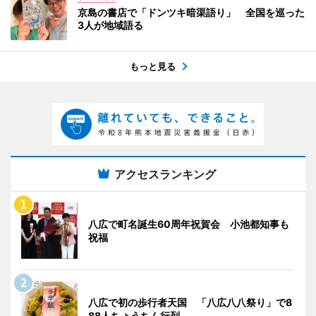
京島の書店で「ドンツキ暗渠語り」 全国を巡った
3人が地域語る
もっと見る
アクセスランキング
八広で町名誕生60周年祝賀会 小池都知事も
祝福
八広で初の歩行者天国 「八広八八祭り」で8
88人ちょうちん行列