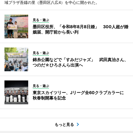
域プラザ吾嬬の里（墨田区八広4）を中心に開かれた。
見る・遊ぶ
墨田区役所、「令和8年8月8日婚」 300人超が婚
姻届、開庁前から長い列
見る・遊ぶ
錦糸公園などで「すみだジャズ」 武田真治さん、
つのだ☆ひろさんら出演へ
見る・遊ぶ
東京スカイツリー、Jリーグ全60クラブカラーに
秋春制開幕を記念
もっと見る