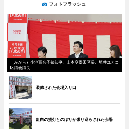
フォトフラッシュ
（左から）小池百合子都知事、山本亨墨田区長、坂井ユカコ
区議会議長
装飾された会場入り口
紅白の提灯とのぼりが張り巡らされた会場