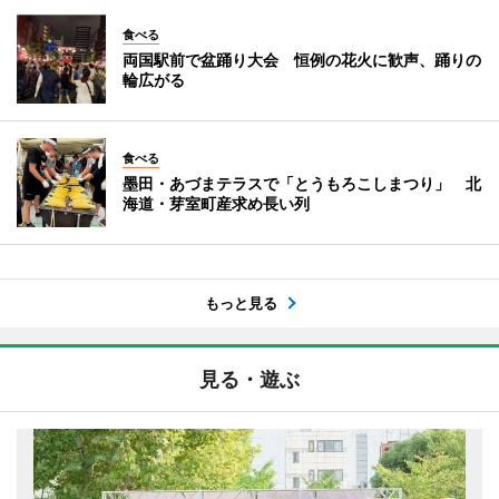
食べる
両国駅前で盆踊り大会 恒例の花火に歓声、踊りの
輪広がる
食べる
墨田・あづまテラスで「とうもろこしまつり」 北
海道・芽室町産求め長い列
もっと見る
見る・遊ぶ