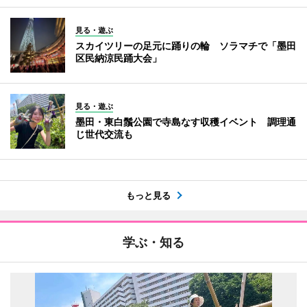
見る・遊ぶ
スカイツリーの足元に踊りの輪 ソラマチで「墨田
区民納涼民踊大会」
見る・遊ぶ
墨田・東白鬚公園で寺島なす収穫イベント 調理通
じ世代交流も
もっと見る
学ぶ・知る