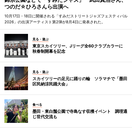
つのだ☆ひろさんら出演へ
10月17日・18日に開催される「すみだストリートジャズフェスティバル
2026」の出演アーティスト第2弾が8月4日に発表された。
見る・遊ぶ
東京スカイツリー、Jリーグ全60クラブカラーに
秋春制開幕を記念
見る・遊ぶ
スカイツリーの足元に踊りの輪 ソラマチで「墨田
区民納涼民踊大会」
食べる
墨田・東白鬚公園で寺島なす収穫イベント 調理通
じ世代交流も