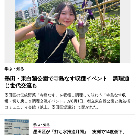
学ぶ・知る
墨田・東白鬚公園で寺島なす収穫イベント 調理通
じ世代交流も
墨田区の伝統野菜「寺島なす」を収穫し調理して味わう「寺島なす収
穫・切り戻し＆調理交流イベント」が8月1日、都立東白鬚公園と梅若橋
コミュニティ会館（以上、墨田区堤通2）で開かれた。
学ぶ・知る
墨田区が「打ち水推進月間」 実測で14度低下、