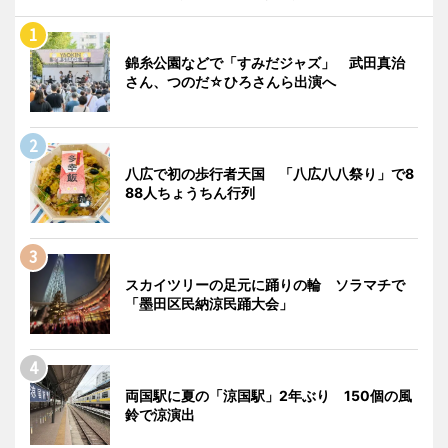
錦糸公園などで「すみだジャズ」 武田真治
さん、つのだ☆ひろさんら出演へ
八広で初の歩行者天国 「八広八八祭り」で8
88人ちょうちん行列
スカイツリーの足元に踊りの輪 ソラマチで
「墨田区民納涼民踊大会」
両国駅に夏の「涼国駅」2年ぶり 150個の風
鈴で涼演出