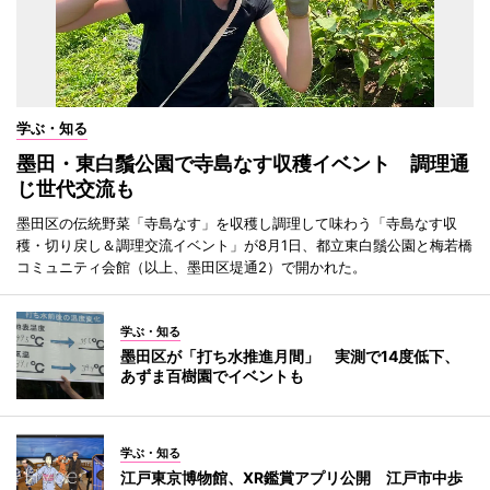
学ぶ・知る
墨田・東白鬚公園で寺島なす収穫イベント 調理通
じ世代交流も
墨田区の伝統野菜「寺島なす」を収穫し調理して味わう「寺島なす収
穫・切り戻し＆調理交流イベント」が8月1日、都立東白鬚公園と梅若橋
コミュニティ会館（以上、墨田区堤通2）で開かれた。
学ぶ・知る
墨田区が「打ち水推進月間」 実測で14度低下、
あずま百樹園でイベントも
学ぶ・知る
江戸東京博物館、XR鑑賞アプリ公開 江戸市中歩