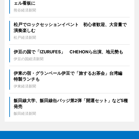
ェル看板に
熊谷経済新聞
松戸でロックセッションイベント 初心者歓迎、大音量で
演奏楽しむ
松戸経済新聞
伊豆の国で「IZURUFES」 CHEHONら出演、地元勢も
伊豆の国経済新聞
伊東の宿・グランベール伊豆で「旅するお茶会」台湾編
特製ランチも
伊東経済新聞
飯田線大学、飯田線缶バッジ第2弾「開運セット」など5種
発売
飯田経済新聞