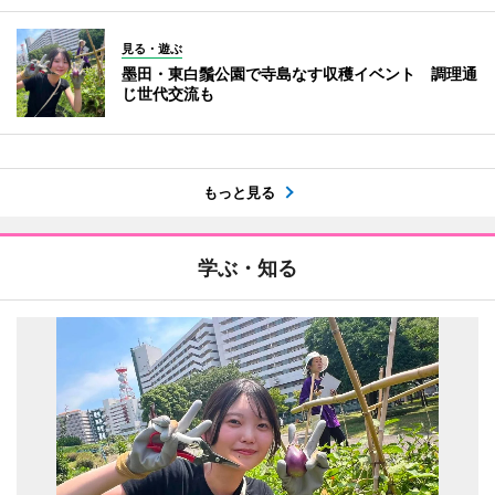
見る・遊ぶ
墨田・東白鬚公園で寺島なす収穫イベント 調理通
じ世代交流も
もっと見る
学ぶ・知る