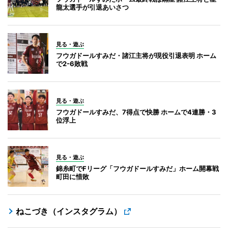
龍太選手が引退あいさつ
見る・遊ぶ
フウガドールすみだ・諸江主将が現役引退表明 ホーム
で2-6敗戦
見る・遊ぶ
フウガドールすみだ、7得点で快勝 ホームで4連勝・3
位浮上
見る・遊ぶ
錦糸町でFリーグ「フウガドールすみだ」ホーム開幕戦
町田に惜敗
ねこづき（インスタグラム）