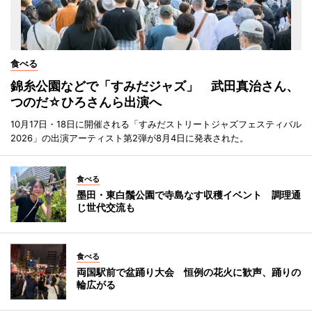
食べる
錦糸公園などで「すみだジャズ」 武田真治さん、
つのだ☆ひろさんら出演へ
10月17日・18日に開催される「すみだストリートジャズフェスティバル
2026」の出演アーティスト第2弾が8月4日に発表された。
食べる
墨田・東白鬚公園で寺島なす収穫イベント 調理通
じ世代交流も
食べる
両国駅前で盆踊り大会 恒例の花火に歓声、踊りの
輪広がる