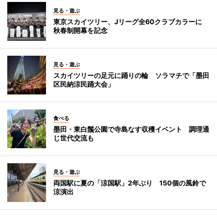
見る・遊ぶ
東京スカイツリー、Jリーグ全60クラブカラーに
秋春制開幕を記念
見る・遊ぶ
スカイツリーの足元に踊りの輪 ソラマチで「墨田
区民納涼民踊大会」
食べる
墨田・東白鬚公園で寺島なす収穫イベント 調理通
じ世代交流も
見る・遊ぶ
両国駅に夏の「涼国駅」2年ぶり 150個の風鈴で
涼演出