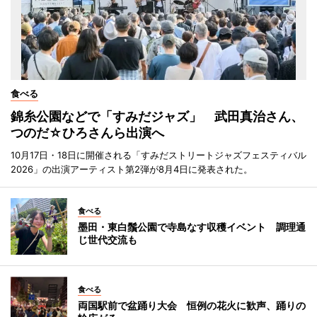
食べる
錦糸公園などで「すみだジャズ」 武田真治さん、
つのだ☆ひろさんら出演へ
10月17日・18日に開催される「すみだストリートジャズフェスティバル
2026」の出演アーティスト第2弾が8月4日に発表された。
食べる
墨田・東白鬚公園で寺島なす収穫イベント 調理通
じ世代交流も
食べる
両国駅前で盆踊り大会 恒例の花火に歓声、踊りの