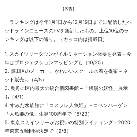
［広告］
ランキングは今年1月1日から12月19日までに配信したヘ
ッドラインニュースのPVを集計したもの。上位10位のラ
ンキングは以下の通り。（カッコ内は掲載日）
1. スカイツリータウンがイルミネーション概要を発表－今
年はプロジェクションマッピングも（10/25）
2. 墨田区のメーカー、かわいいスクール水着を提案－ネ
ット販売も（4/5）
3. 曳舟に区内最大の統合新図書館－「銭湯の妖怪」展示
も（4/1）
4. すみだ水族館に「コスプレ人魚姫」－コペンハーゲン
「人魚姫の像」生誕100周年で（8/23）
5. 東京スカイツリーがお祝いの特別ライティング－2020
年東京五輪開催決定で（9/8）