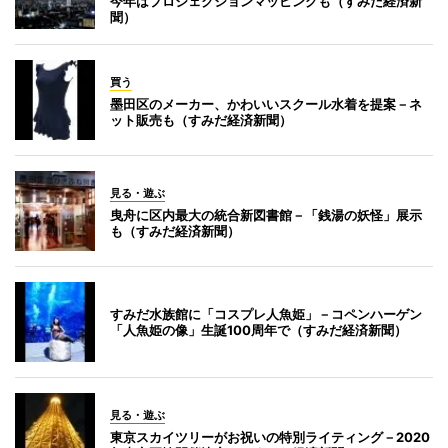
今年はプロジェクションマッピングも（すみだ経済新
聞）
買う
墨田区のメーカー、かわいいスクール水着を提案－ネ
ット販売も（すみだ経済新聞）
見る・遊ぶ
曳舟に区内最大の統合新図書館－「銭湯の妖怪」展示
も（すみだ経済新聞）
すみだ水族館に「コスプレ人魚姫」－コペンハーゲン
「人魚姫の像」生誕100周年で（すみだ経済新聞）
見る・遊ぶ
東京スカイツリーがお祝いの特別ライティング－2020