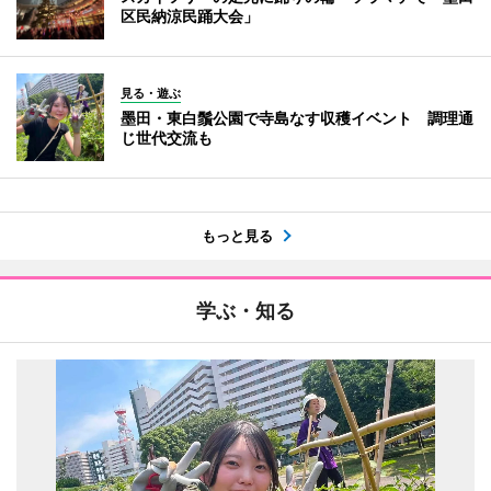
区民納涼民踊大会」
見る・遊ぶ
墨田・東白鬚公園で寺島なす収穫イベント 調理通
じ世代交流も
もっと見る
学ぶ・知る