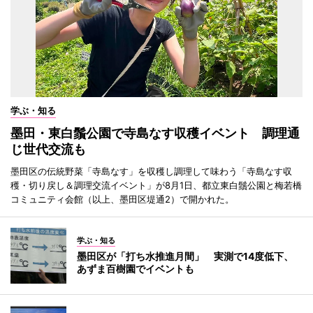
学ぶ・知る
墨田・東白鬚公園で寺島なす収穫イベント 調理通
じ世代交流も
墨田区の伝統野菜「寺島なす」を収穫し調理して味わう「寺島なす収
穫・切り戻し＆調理交流イベント」が8月1日、都立東白鬚公園と梅若橋
コミュニティ会館（以上、墨田区堤通2）で開かれた。
学ぶ・知る
墨田区が「打ち水推進月間」 実測で14度低下、
あずま百樹園でイベントも