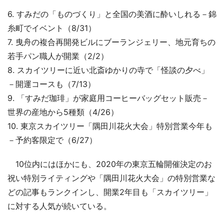
6. すみだの「ものづくり」と全国の美酒に酔いしれる－錦
糸町でイベント（8/31）
7. 曳舟の複合再開発ビルにブーランジェリー、地元育ちの
若手パン職人が開業（2/2）
8. スカイツリーに近い北斎ゆかりの寺で「怪談の夕べ」
－開運コースも（7/13）
9. 「すみだ珈琲」が家庭用コーヒーバッグセット販売－
世界の産地から5種類（4/26）
10. 東京スカイツリー「隅田川花火大会」特別営業今年も
－予約客限定で（6/27）
10位内にはほかにも、2020年の東京五輪開催決定のお
祝い特別ライティングや「隅田川花火大会」の特別営業な
どの記事もランクインし、開業2年目も「スカイツリー」
に対する人気が続いている。