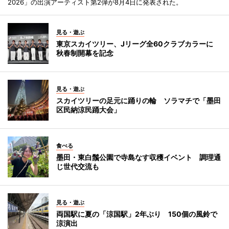
2026」の出演アーティスト第2弾が8月4日に発表された。
見る・遊ぶ
東京スカイツリー、Jリーグ全60クラブカラーに
秋春制開幕を記念
見る・遊ぶ
スカイツリーの足元に踊りの輪 ソラマチで「墨田
区民納涼民踊大会」
食べる
墨田・東白鬚公園で寺島なす収穫イベント 調理通
じ世代交流も
見る・遊ぶ
両国駅に夏の「涼国駅」2年ぶり 150個の風鈴で
涼演出