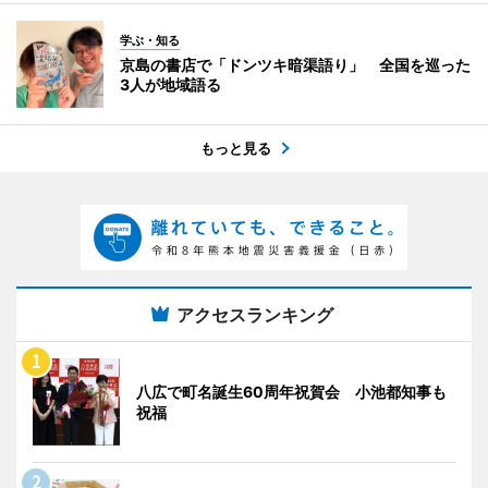
学ぶ・知る
京島の書店で「ドンツキ暗渠語り」 全国を巡った
3人が地域語る
もっと見る
アクセスランキング
八広で町名誕生60周年祝賀会 小池都知事も
祝福