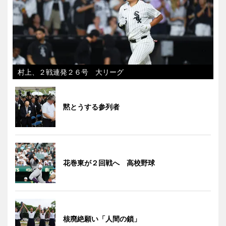
村上、２戦連発２６号 大リーグ
黙とうする参列者
花巻東が２回戦へ 高校野球
核廃絶願い「人間の鎖」