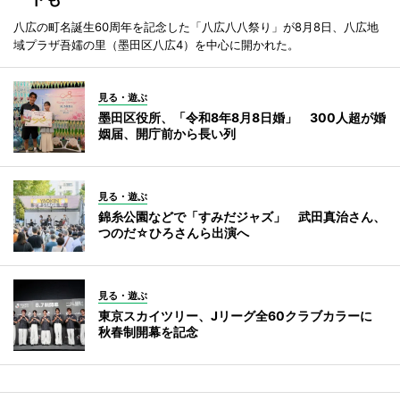
八広の町名誕生60周年を記念した「八広八八祭り」が8月8日、八広地
域プラザ吾嬬の里（墨田区八広4）を中心に開かれた。
見る・遊ぶ
墨田区役所、「令和8年8月8日婚」 300人超が婚
姻届、開庁前から長い列
見る・遊ぶ
錦糸公園などで「すみだジャズ」 武田真治さん、
つのだ☆ひろさんら出演へ
見る・遊ぶ
東京スカイツリー、Jリーグ全60クラブカラーに
秋春制開幕を記念