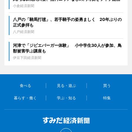
小倉経済新聞
八戸の「騎馬打毬」、若手騎手の姿勇ましく 20年ぶりの
正式参拝も
八戸経済新聞
河津で「ジビエバーガー体験」 小中学生30人が参加、鳥
獣被害学ぶ講座も
伊豆下田経済新聞
食べる
見る・遊ぶ
買う
暮らす・働く
学ぶ・知る
特集