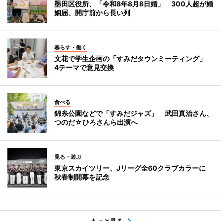
墨田区役所、「令和8年8月8日婚」 300人超が婚
姻届、開庁前から長い列
暮らす・働く
文花で学生企画の「すみだタウンミーティング」
4テーマで意見交換
食べる
錦糸公園などで「すみだジャズ」 武田真治さん、
つのだ☆ひろさんら出演へ
見る・遊ぶ
東京スカイツリー、Jリーグ全60クラブカラーに
秋春制開幕を記念