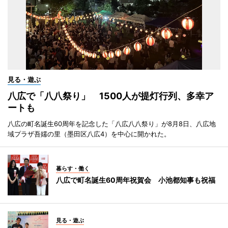
見る・遊ぶ
八広で「八八祭り」 1500人が提灯行列、多幸ア
ートも
八広の町名誕生60周年を記念した「八広八八祭り」が8月8日、八広地
域プラザ吾嬬の里（墨田区八広4）を中心に開かれた。
暮らす・働く
八広で町名誕生60周年祝賀会 小池都知事も祝福
見る・遊ぶ