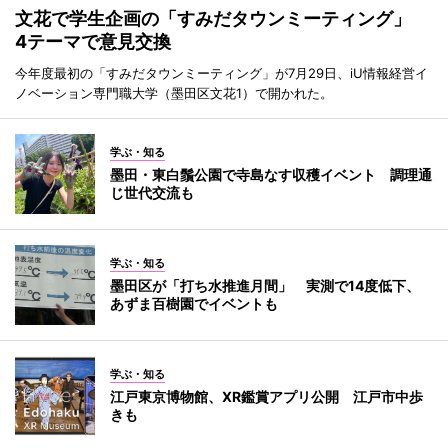
文花で学生企画の「すみだタウンミーティング」
4テーマで意見交換
今年度最初の「すみだタウンミーティング」が7月29日、iU情報経営イ
ノベーション専門職大学（墨田区文花1）で開かれた。
学ぶ・知る
墨田・東白鬚公園で寺島なす収穫イベント 調理通
じ世代交流も
学ぶ・知る
墨田区が「打ち水推進月間」 実測で14度低下、
あずま百樹園でイベントも
学ぶ・知る
江戸東京博物館、XR鑑賞アプリ公開 江戸市中歩
きも