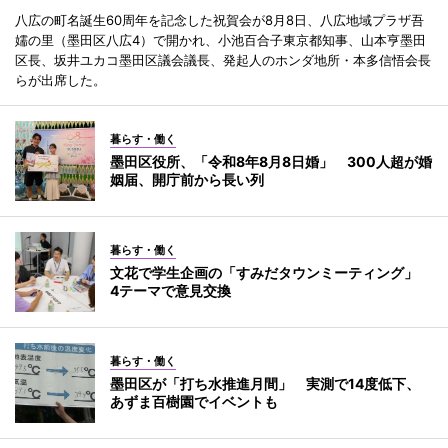
八広の町名誕生60周年を記念した祝賀会が8月8日、八広地域プラザ吾
嬬の里（墨田区八広4）で開かれ、小池百合子東京都知事、山本亨墨田
区長、坂井ユカコ墨田区議会議長、発起人のホンダ地所・本多信悟会長
らが出席した。
暮らす・働く
墨田区役所、「令和8年8月8日婚」 300人超が婚
姻届、開庁前から長い列
暮らす・働く
文花で学生企画の「すみだタウンミーティング」
4テーマで意見交換
暮らす・働く
墨田区が「打ち水推進月間」 実測で14度低下、
あずま百樹園でイベントも