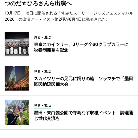
つのだ☆ひろさんら出演へ
10月17日・18日に開催される「すみだストリートジャズフェスティバル
2026」の出演アーティスト第2弾が8月4日に発表された。
見る・遊ぶ
東京スカイツリー、Jリーグ全60クラブカラーに
秋春制開幕を記念
見る・遊ぶ
スカイツリーの足元に踊りの輪 ソラマチで「墨田
区民納涼民踊大会」
見る・遊ぶ
墨田・東白鬚公園で寺島なす収穫イベント 調理通
じ世代交流も