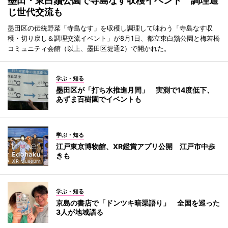
墨田・東白鬚公園で寺島なす収穫イベント 調理通
じ世代交流も
墨田区の伝統野菜「寺島なす」を収穫し調理して味わう「寺島なす収
穫・切り戻し＆調理交流イベント」が8月1日、都立東白鬚公園と梅若橋
コミュニティ会館（以上、墨田区堤通2）で開かれた。
学ぶ・知る
墨田区が「打ち水推進月間」 実測で14度低下、
あずま百樹園でイベントも
学ぶ・知る
江戸東京博物館、XR鑑賞アプリ公開 江戸市中歩
きも
学ぶ・知る
京島の書店で「ドンツキ暗渠語り」 全国を巡った
3人が地域語る