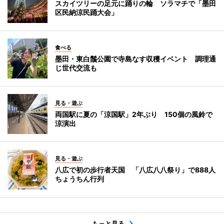
スカイツリーの足元に踊りの輪 ソラマチで「墨田
区民納涼民踊大会」
食べる
墨田・東白鬚公園で寺島なす収穫イベント 調理通
じ世代交流も
見る・遊ぶ
両国駅に夏の「涼国駅」2年ぶり 150個の風鈴で
涼演出
見る・遊ぶ
八広で初の歩行者天国 「八広八八祭り」で888人
ちょうちん行列
もっと見る