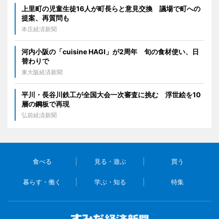
上里町の児童生徒16人が町長らと意見交換 議場で町への
提案、再質問も
本庄経済新聞
河内小阪の「cuisine HAGI」が2周年 旬の食材使い、日
替わりで
東大阪経済新聞
平川・長谷川鉄工が全国大会一次審査に挑む 浮世絵を10
層の鋼板で再現
弘前経済新聞
食べる
見る・遊ぶ
買う
暮らす・働く
学ぶ・知る
特集