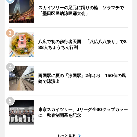
スカイツリーの足元に踊りの輪 ソラマチで
「墨田区民納涼民踊大会」
八広で初の歩行者天国 「八広八八祭り」で8
88人ちょうちん行列
両国駅に夏の「涼国駅」2年ぶり 150個の風
鈴で涼演出
東京スカイツリー、Jリーグ全60クラブカラー
に 秋春制開幕を記念
もっと見る