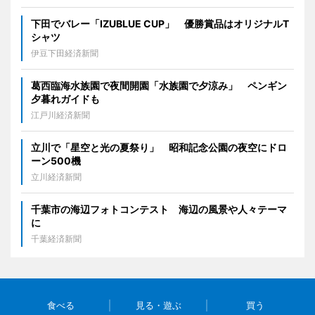
下田でバレー「IZUBLUE CUP」 優勝賞品はオリジナルT
シャツ
伊豆下田経済新聞
葛西臨海水族園で夜間開園「水族園で夕涼み」 ペンギン
夕暮れガイドも
江戸川経済新聞
立川で「星空と光の夏祭り」 昭和記念公園の夜空にドロ
ーン500機
立川経済新聞
千葉市の海辺フォトコンテスト 海辺の風景や人々テーマ
に
千葉経済新聞
食べる
見る・遊ぶ
買う