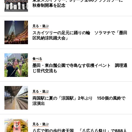
秋春制開幕を記念
見る・遊ぶ
スカイツリーの足元に踊りの輪 ソラマチで「墨田
区民納涼民踊大会」
食べる
墨田・東白鬚公園で寺島なす収穫イベント 調理通
じ世代交流も
見る・遊ぶ
両国駅に夏の「涼国駅」2年ぶり 150個の風鈴で
涼演出
見る・遊ぶ
八広で初の歩行者天国 「八広八八祭り」で888人