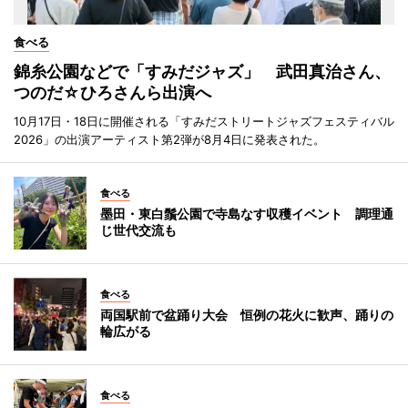
食べる
錦糸公園などで「すみだジャズ」 武田真治さん、
つのだ☆ひろさんら出演へ
10月17日・18日に開催される「すみだストリートジャズフェスティバル
2026」の出演アーティスト第2弾が8月4日に発表された。
食べる
墨田・東白鬚公園で寺島なす収穫イベント 調理通
じ世代交流も
食べる
両国駅前で盆踊り大会 恒例の花火に歓声、踊りの
輪広がる
食べる