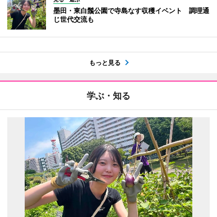
墨田・東白鬚公園で寺島なす収穫イベント 調理通
じ世代交流も
もっと見る
学ぶ・知る