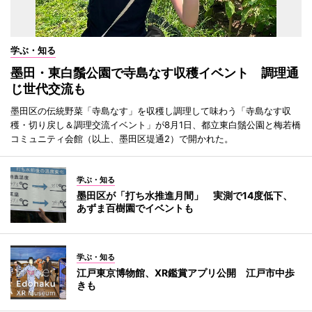
学ぶ・知る
墨田・東白鬚公園で寺島なす収穫イベント 調理通
じ世代交流も
墨田区の伝統野菜「寺島なす」を収穫し調理して味わう「寺島なす収
穫・切り戻し＆調理交流イベント」が8月1日、都立東白鬚公園と梅若橋
コミュニティ会館（以上、墨田区堤通2）で開かれた。
学ぶ・知る
墨田区が「打ち水推進月間」 実測で14度低下、
あずま百樹園でイベントも
学ぶ・知る
江戸東京博物館、XR鑑賞アプリ公開 江戸市中歩
きも