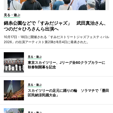
見る・遊ぶ
錦糸公園などで「すみだジャズ」 武田真治さん、
つのだ☆ひろさんら出演へ
10月17日・18日に開催される「すみだストリートジャズフェスティバル
2026」の出演アーティスト第2弾が8月4日に発表された。
見る・遊ぶ
東京スカイツリー、Jリーグ全60クラブカラーに
秋春制開幕を記念
見る・遊ぶ
スカイツリーの足元に踊りの輪 ソラマチで「墨田
区民納涼民踊大会」
見る・遊ぶ