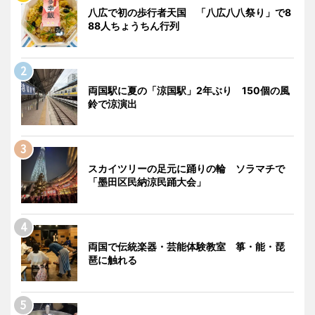
八広で初の歩行者天国 「八広八八祭り」で8
88人ちょうちん行列
両国駅に夏の「涼国駅」2年ぶり 150個の風
鈴で涼演出
スカイツリーの足元に踊りの輪 ソラマチで
「墨田区民納涼民踊大会」
両国で伝統楽器・芸能体験教室 箏・能・琵
琶に触れる