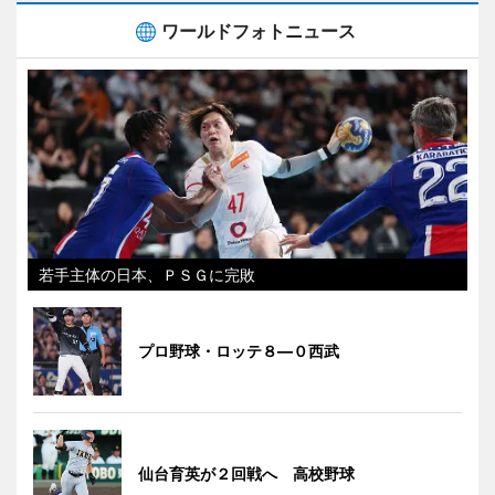
ワールドフォトニュース
若手主体の日本、ＰＳＧに完敗
プロ野球・ロッテ８―０西武
仙台育英が２回戦へ 高校野球