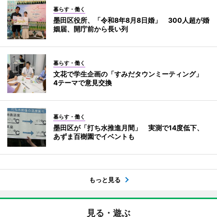
暮らす・働く
墨田区役所、「令和8年8月8日婚」 300人超が婚
姻届、開庁前から長い列
暮らす・働く
文花で学生企画の「すみだタウンミーティング」
4テーマで意見交換
暮らす・働く
墨田区が「打ち水推進月間」 実測で14度低下、
あずま百樹園でイベントも
もっと見る
見る・遊ぶ