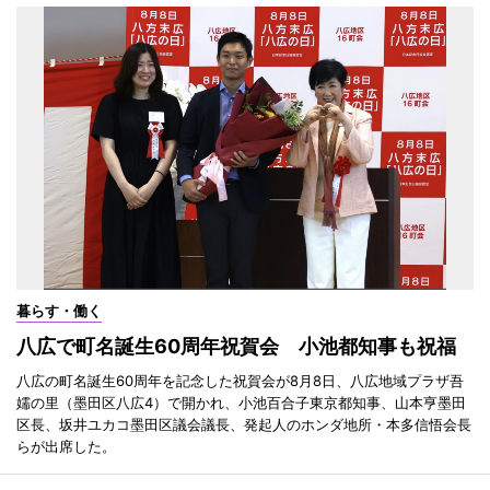
暮らす・働く
八広で町名誕生60周年祝賀会 小池都知事も祝福
八広の町名誕生60周年を記念した祝賀会が8月8日、八広地域プラザ吾
嬬の里（墨田区八広4）で開かれ、小池百合子東京都知事、山本亨墨田
区長、坂井ユカコ墨田区議会議長、発起人のホンダ地所・本多信悟会長
らが出席した。