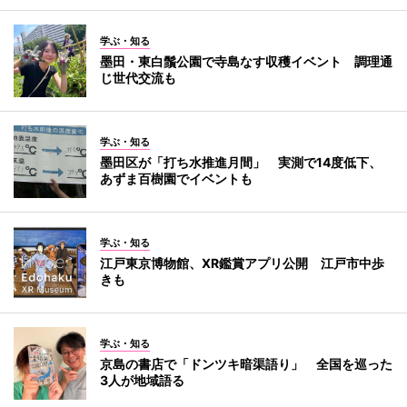
学ぶ・知る
墨田・東白鬚公園で寺島なす収穫イベント 調理通
じ世代交流も
学ぶ・知る
墨田区が「打ち水推進月間」 実測で14度低下、
あずま百樹園でイベントも
学ぶ・知る
江戸東京博物館、XR鑑賞アプリ公開 江戸市中歩
きも
学ぶ・知る
京島の書店で「ドンツキ暗渠語り」 全国を巡った
3人が地域語る