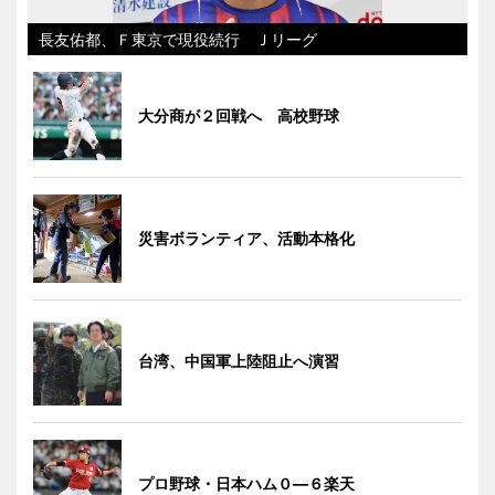
長友佑都、Ｆ東京で現役続行 Ｊリーグ
大分商が２回戦へ 高校野球
災害ボランティア、活動本格化
台湾、中国軍上陸阻止へ演習
プロ野球・日本ハム０―６楽天