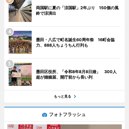
両国駅に夏の「涼国駅」2年ぶり 150個の風
鈴で涼演出
墨田・八広で町名誕生60周年祭 16町会協
力、888人ちょうちん行列も
墨田区役所、「令和8年8月8日婚」 300人
超が婚姻届、開庁前から長い列
もっと見る
フォトフラッシュ