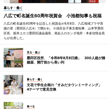
暮らす・働く
八広で町名誕生60周年祝賀会 小池都知事も祝福
八広の町名誕生60周年を記念した祝賀会が8月8日、八広地域プラザ吾
嬬の里（墨田区八広4）で開かれ、小池百合子東京都知事、山本亨墨田
区長、坂井ユカコ墨田区議会議長、発起人のホンダ地所・本多信悟会長
らが出席した。
見る・遊ぶ
墨田区役所、「令和8年8月8日婚」 300人超が婚
姻届、開庁前から長い列
暮らす・働く
文花で学生企画の「すみだタウンミーティング」
4テーマで意見交換
食べる