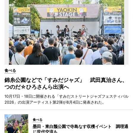
食べる
錦糸公園などで「すみだジャズ」 武田真治さん、
つのだ☆ひろさんら出演へ
10月17日・18日に開催される「すみだストリートジャズフェスティバル
2026」の出演アーティスト第2弾が8月4日に発表された。
食べる
墨田・東白鬚公園で寺島なす収穫イベント 調理通
じ世代交流も