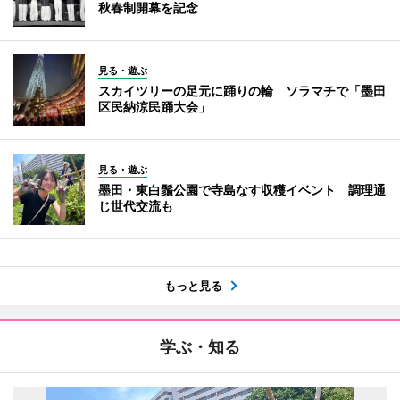
秋春制開幕を記念
見る・遊ぶ
スカイツリーの足元に踊りの輪 ソラマチで「墨田
区民納涼民踊大会」
見る・遊ぶ
墨田・東白鬚公園で寺島なす収穫イベント 調理通
じ世代交流も
もっと見る
学ぶ・知る