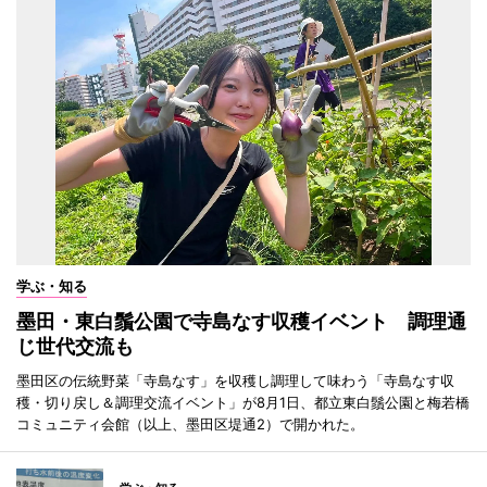
学ぶ・知る
墨田・東白鬚公園で寺島なす収穫イベント 調理通
じ世代交流も
墨田区の伝統野菜「寺島なす」を収穫し調理して味わう「寺島なす収
穫・切り戻し＆調理交流イベント」が8月1日、都立東白鬚公園と梅若橋
コミュニティ会館（以上、墨田区堤通2）で開かれた。