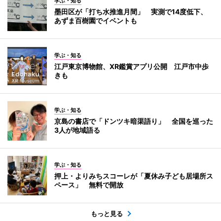
学ぶ・知る
墨田区が「打ち水推進月間」 実測で14度低下、
あずま百樹園でイベントも
学ぶ・知る
江戸東京博物館、XR鑑賞アプリ公開 江戸市中歩
きも
学ぶ・知る
京島の書店で「ドンツキ暗渠語り」 全国を巡った
3人が地域語る
学ぶ・知る
押上・よりみちスコーレが「夏休み子ども居場所ス
ペース」 無料で開放
もっと見る