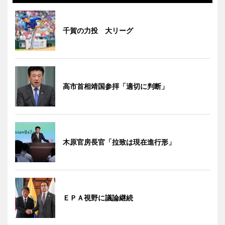
千賀の力投 大リーグ
高市首相靖国参拝「適切に判断」
木原官房長官「拉致は現在進行形」
ＥＰＡ視野に議論継続