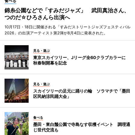
食べる
錦糸公園などで「すみだジャズ」 武田真治さん、
つのだ☆ひろさんら出演へ
10月17日・18日に開催される「すみだストリートジャズフェスティバル
2026」の出演アーティスト第2弾が8月4日に発表された。
見る・遊ぶ
東京スカイツリー、Jリーグ全60クラブカラーに
秋春制開幕を記念
見る・遊ぶ
スカイツリーの足元に踊りの輪 ソラマチで「墨田
区民納涼民踊大会」
食べる
墨田・東白鬚公園で寺島なす収穫イベント 調理通
じ世代交流も