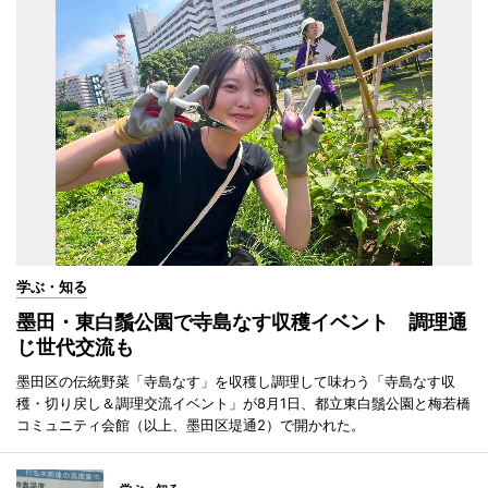
学ぶ・知る
墨田・東白鬚公園で寺島なす収穫イベント 調理通
じ世代交流も
墨田区の伝統野菜「寺島なす」を収穫し調理して味わう「寺島なす収
穫・切り戻し＆調理交流イベント」が8月1日、都立東白鬚公園と梅若橋
コミュニティ会館（以上、墨田区堤通2）で開かれた。