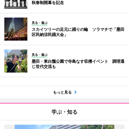
秋春制開幕を記念
見る・遊ぶ
スカイツリーの足元に踊りの輪 ソラマチで「墨田
区民納涼民踊大会」
見る・遊ぶ
墨田・東白鬚公園で寺島なす収穫イベント 調理通
じ世代交流も
もっと見る
学ぶ・知る