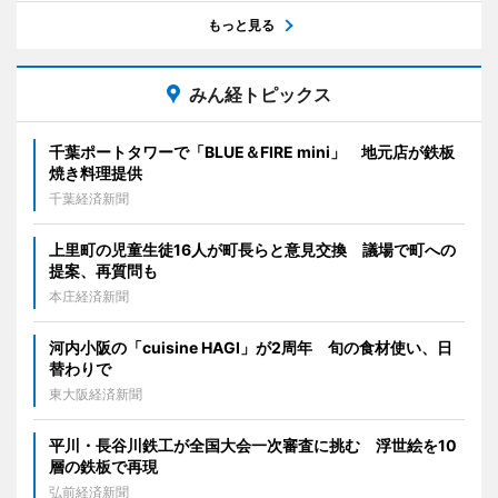
もっと見る
みん経トピックス
千葉ポートタワーで「BLUE＆FIRE mini」 地元店が鉄板
焼き料理提供
千葉経済新聞
上里町の児童生徒16人が町長らと意見交換 議場で町への
提案、再質問も
本庄経済新聞
河内小阪の「cuisine HAGI」が2周年 旬の食材使い、日
替わりで
東大阪経済新聞
平川・長谷川鉄工が全国大会一次審査に挑む 浮世絵を10
層の鉄板で再現
弘前経済新聞