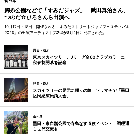
食べる
錦糸公園などで「すみだジャズ」 武田真治さん、
つのだ☆ひろさんら出演へ
10月17日・18日に開催される「すみだストリートジャズフェスティバル
2026」の出演アーティスト第2弾が8月4日に発表された。
見る・遊ぶ
東京スカイツリー、Jリーグ全60クラブカラーに
秋春制開幕を記念
見る・遊ぶ
スカイツリーの足元に踊りの輪 ソラマチで「墨田
区民納涼民踊大会」
食べる
墨田・東白鬚公園で寺島なす収穫イベント 調理通
じ世代交流も