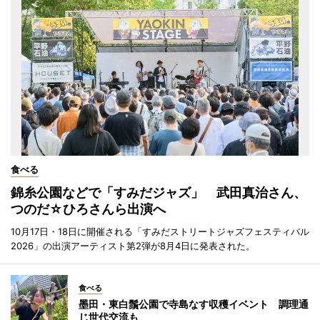
食べる
錦糸公園などで「すみだジャズ」 武田真治さん、
つのだ☆ひろさんら出演へ
10月17日・18日に開催される「すみだストリートジャズフェスティバル
2026」の出演アーティスト第2弾が8月4日に発表された。
食べる
墨田・東白鬚公園で寺島なす収穫イベント 調理通
じ世代交流も