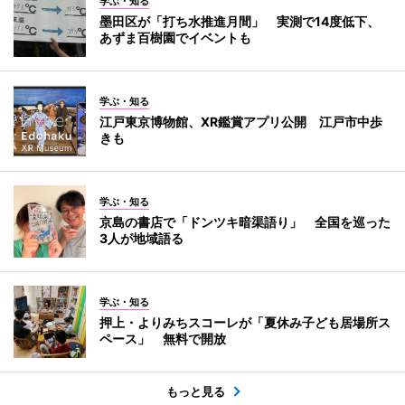
学ぶ・知る
墨田区が「打ち水推進月間」 実測で14度低下、
あずま百樹園でイベントも
学ぶ・知る
江戸東京博物館、XR鑑賞アプリ公開 江戸市中歩
きも
学ぶ・知る
京島の書店で「ドンツキ暗渠語り」 全国を巡った
3人が地域語る
学ぶ・知る
押上・よりみちスコーレが「夏休み子ども居場所ス
ペース」 無料で開放
もっと見る