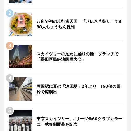
八広で初の歩行者天国 「八広八八祭り」で8
88人ちょうちん行列
スカイツリーの足元に踊りの輪 ソラマチで
「墨田区民納涼民踊大会」
両国駅に夏の「涼国駅」2年ぶり 150個の風
鈴で涼演出
東京スカイツリー、Jリーグ全60クラブカラー
に 秋春制開幕を記念