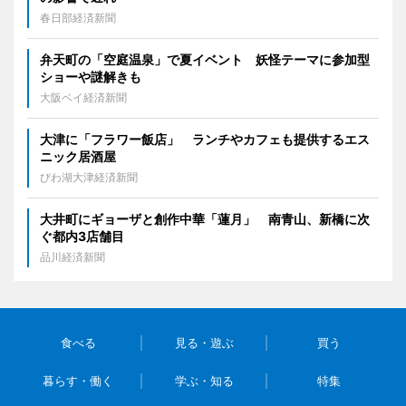
春日部経済新聞
弁天町の「空庭温泉」で夏イベント 妖怪テーマに参加型
ショーや謎解きも
大阪ベイ経済新聞
大津に「フラワー飯店」 ランチやカフェも提供するエス
ニック居酒屋
びわ湖大津経済新聞
大井町にギョーザと創作中華「蓮月」 南青山、新橋に次
ぐ都内3店舗目
品川経済新聞
食べる
見る・遊ぶ
買う
暮らす・働く
学ぶ・知る
特集