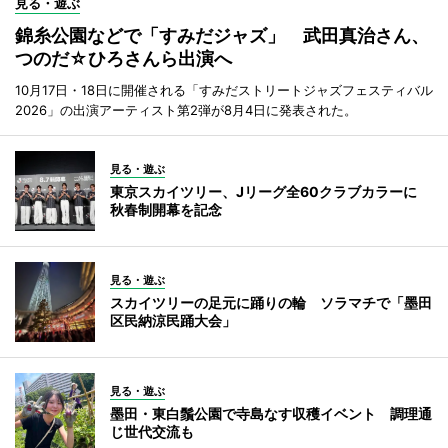
見る・遊ぶ
錦糸公園などで「すみだジャズ」 武田真治さん、
つのだ☆ひろさんら出演へ
10月17日・18日に開催される「すみだストリートジャズフェスティバル
2026」の出演アーティスト第2弾が8月4日に発表された。
見る・遊ぶ
東京スカイツリー、Jリーグ全60クラブカラーに
秋春制開幕を記念
見る・遊ぶ
スカイツリーの足元に踊りの輪 ソラマチで「墨田
区民納涼民踊大会」
見る・遊ぶ
墨田・東白鬚公園で寺島なす収穫イベント 調理通
じ世代交流も