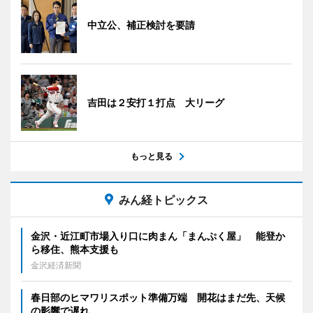
中立公、補正検討を要請
吉田は２安打１打点 大リーグ
もっと見る
みん経トピックス
金沢・近江町市場入り口に肉まん「まんぷく屋」 能登か
ら移住、熊本支援も
金沢経済新聞
春日部のヒマワリスポット準備万端 開花はまだ先、天候
の影響で遅れ