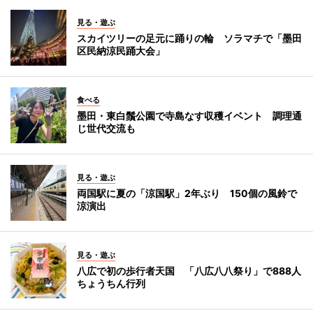
見る・遊ぶ
スカイツリーの足元に踊りの輪 ソラマチで「墨田
区民納涼民踊大会」
食べる
墨田・東白鬚公園で寺島なす収穫イベント 調理通
じ世代交流も
見る・遊ぶ
両国駅に夏の「涼国駅」2年ぶり 150個の風鈴で
涼演出
見る・遊ぶ
八広で初の歩行者天国 「八広八八祭り」で888人
ちょうちん行列