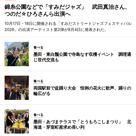
錦糸公園などで「すみだジャズ」 武田真治さん、
つのだ☆ひろさんら出演へ
10月17日・18日に開催される「すみだストリートジャズフェスティバル
2026」の出演アーティスト第2弾が8月4日に発表された。
食べる
墨田・東白鬚公園で寺島なす収穫イベント 調理通
じ世代交流も
食べる
両国駅前で盆踊り大会 恒例の花火に歓声、踊りの
輪広がる
食べる
墨田・あづまテラスで「とうもろこしまつり」 北
海道・芽室町産求め長い列