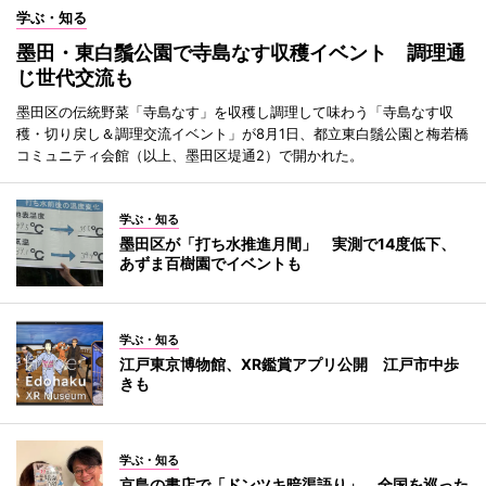
学ぶ・知る
墨田・東白鬚公園で寺島なす収穫イベント 調理通
じ世代交流も
墨田区の伝統野菜「寺島なす」を収穫し調理して味わう「寺島なす収
穫・切り戻し＆調理交流イベント」が8月1日、都立東白鬚公園と梅若橋
コミュニティ会館（以上、墨田区堤通2）で開かれた。
学ぶ・知る
墨田区が「打ち水推進月間」 実測で14度低下、
あずま百樹園でイベントも
学ぶ・知る
江戸東京博物館、XR鑑賞アプリ公開 江戸市中歩
きも
学ぶ・知る
京島の書店で「ドンツキ暗渠語り」 全国を巡った