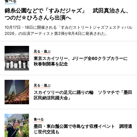
食べる
錦糸公園などで「すみだジャズ」 武田真治さん、
つのだ☆ひろさんら出演へ
10月17日・18日に開催される「すみだストリートジャズフェスティバル
2026」の出演アーティスト第2弾が8月4日に発表された。
見る・遊ぶ
東京スカイツリー、Jリーグ全60クラブカラーに
秋春制開幕を記念
見る・遊ぶ
スカイツリーの足元に踊りの輪 ソラマチで「墨田
区民納涼民踊大会」
食べる
墨田・東白鬚公園で寺島なす収穫イベント 調理通
じ世代交流も