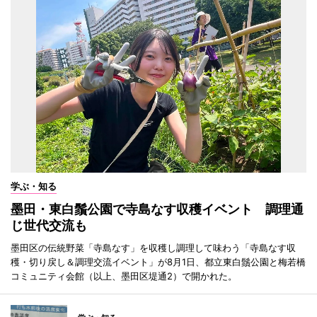
学ぶ・知る
墨田・東白鬚公園で寺島なす収穫イベント 調理通
じ世代交流も
墨田区の伝統野菜「寺島なす」を収穫し調理して味わう「寺島なす収
穫・切り戻し＆調理交流イベント」が8月1日、都立東白鬚公園と梅若橋
コミュニティ会館（以上、墨田区堤通2）で開かれた。