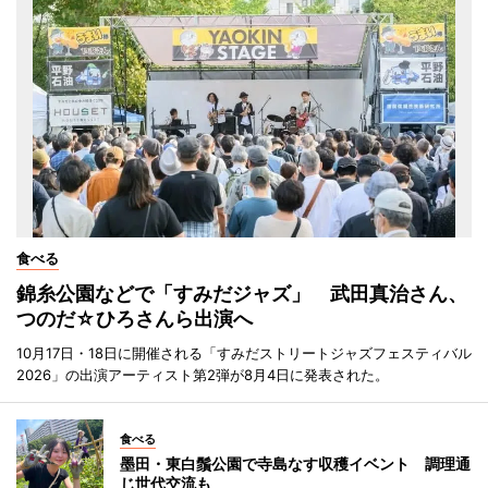
食べる
錦糸公園などで「すみだジャズ」 武田真治さん、
つのだ☆ひろさんら出演へ
10月17日・18日に開催される「すみだストリートジャズフェスティバル
2026」の出演アーティスト第2弾が8月4日に発表された。
食べる
墨田・東白鬚公園で寺島なす収穫イベント 調理通
じ世代交流も