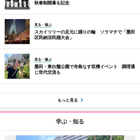
秋春制開幕を記念
見る・遊ぶ
スカイツリーの足元に踊りの輪 ソラマチで「墨田
区民納涼民踊大会」
見る・遊ぶ
墨田・東白鬚公園で寺島なす収穫イベント 調理通
じ世代交流も
もっと見る
学ぶ・知る