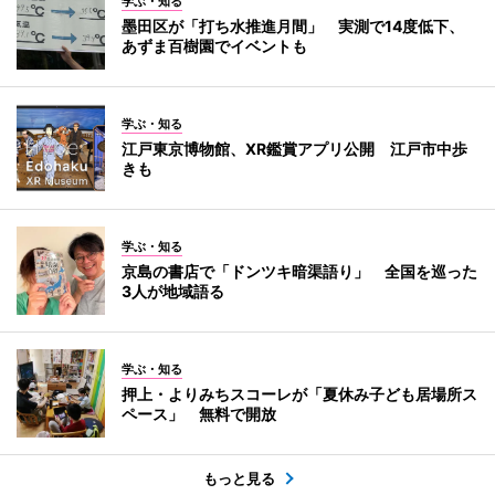
学ぶ・知る
墨田区が「打ち水推進月間」 実測で14度低下、
あずま百樹園でイベントも
学ぶ・知る
江戸東京博物館、XR鑑賞アプリ公開 江戸市中歩
きも
学ぶ・知る
京島の書店で「ドンツキ暗渠語り」 全国を巡った
3人が地域語る
学ぶ・知る
押上・よりみちスコーレが「夏休み子ども居場所ス
ペース」 無料で開放
もっと見る