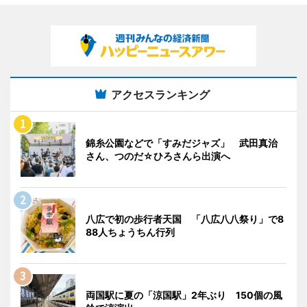
アクセスランキング
錦糸公園などで「すみだジャズ」 武田真治
さん、つのだ☆ひろさんら出演へ
八広で初の歩行者天国 「八広八八祭り」で8
88人ちょうちん行列
両国駅に夏の「涼国駅」2年ぶり 150個の風