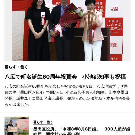
暮らす・働く
八広で町名誕生60周年祝賀会 小池都知事も祝福
八広の町名誕生60周年を記念した祝賀会が8月8日、八広地域プラザ吾
嬬の里（墨田区八広4）で開かれ、小池百合子東京都知事、山本亨墨田
区長、坂井ユカコ墨田区議会議長、発起人のホンダ地所・本多信悟会長
らが出席した。
暮らす・働く
墨田区役所、「令和8年8月8日婚」 300人超が婚
姻届、開庁前から長い列