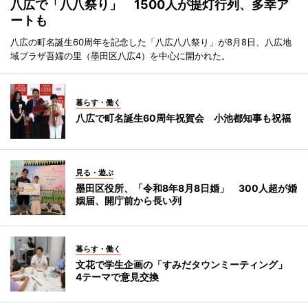
八広で「八八祭り」 1500人が提灯行列、多幸ア
ートも
八広の町名誕生60周年を記念した「八広八八祭り」が8月8日、八広地
域プラザ吾嬬の里（墨田区八広4）を中心に開かれた。
暮らす・働く
八広で町名誕生60周年祝賀会 小池都知事も祝福
見る・遊ぶ
墨田区役所、「令和8年8月8日婚」 300人超が婚
姻届、開庁前から長い列
暮らす・働く
文花で学生企画の「すみだタウンミーティング」
4テーマで意見交換