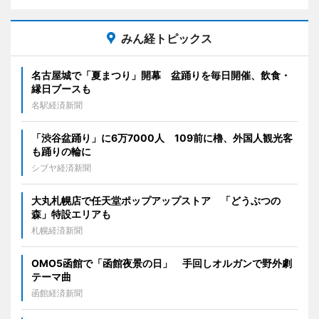
みん経トピックス
名古屋城で「夏まつり」開幕 盆踊りを毎日開催、飲食・
縁日ブースも
名駅経済新聞
「渋谷盆踊り」に6万7000人 109前に櫓、外国人観光客
も踊りの輪に
シブヤ経済新聞
大丸札幌店で任天堂ポップアップストア 「どうぶつの
森」特設エリアも
札幌経済新聞
OMO5函館で「函館夜景の日」 手回しオルガンで野外劇
テーマ曲
函館経済新聞