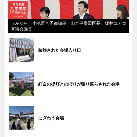
（左から）小池百合子都知事、山本亨墨田区長、坂井ユカコ
区議会議長
装飾された会場入り口
紅白の提灯とのぼりが張り巡らされた会場
にぎわう会場