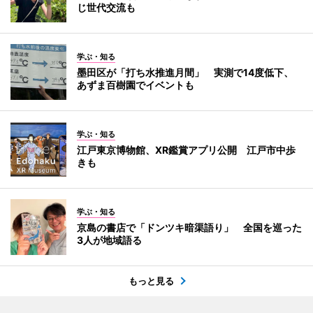
じ世代交流も
学ぶ・知る
墨田区が「打ち水推進月間」 実測で14度低下、
あずま百樹園でイベントも
学ぶ・知る
江戸東京博物館、XR鑑賞アプリ公開 江戸市中歩
きも
学ぶ・知る
京島の書店で「ドンツキ暗渠語り」 全国を巡った
3人が地域語る
もっと見る