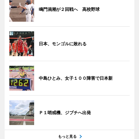
鳴門渦潮が２回戦へ 高校野球
日本、モンゴルに敗れる
中島ひとみ、女子１００障害で日本新
Ｐ１哨戒機、ジブチへ出発
もっと見る