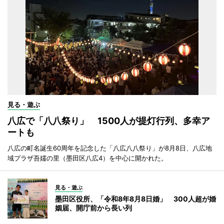
見る・遊ぶ
八広で「八八祭り」 1500人が提灯行列、多幸ア
ートも
八広の町名誕生60周年を記念した「八広八八祭り」が8月8日、八広地
域プラザ吾嬬の里（墨田区八広4）を中心に開かれた。
見る・遊ぶ
墨田区役所、「令和8年8月8日婚」 300人超が婚
姻届、開庁前から長い列