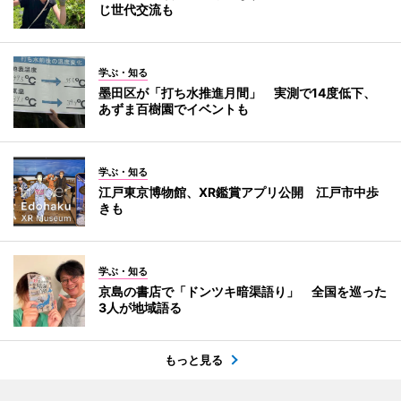
じ世代交流も
学ぶ・知る
墨田区が「打ち水推進月間」 実測で14度低下、
あずま百樹園でイベントも
学ぶ・知る
江戸東京博物館、XR鑑賞アプリ公開 江戸市中歩
きも
学ぶ・知る
京島の書店で「ドンツキ暗渠語り」 全国を巡った
3人が地域語る
もっと見る