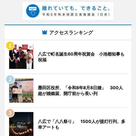
アクセスランキング
八広で町名誕生60周年祝賀会 小池都知事も
祝福
墨田区役所、「令和8年8月8日婚」 300人
超が婚姻届、開庁前から長い列
八広で「八八祭り」 1500人が提灯行列、多
幸アートも