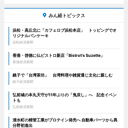
みん経トピックス
浜松・高丘北に「カフェロブ浜松本店」 トッピングでオ
リジナルパンケーキ
浜松経済新聞
香港・啓徳に仏ビストロ新店「Bistrot's Suzette」
香港経済新聞
銚子で「台湾茶坊」 台湾料理や雑貨通じ文化に親しむ
銚子経済新聞
弘前城の本丸天守が11年ぶりの「曳戻し」へ 記念イベン
トも
弘前経済新聞
清水町の精管工業がプロテイン発売へ 自動車パーツから異
分野初進出