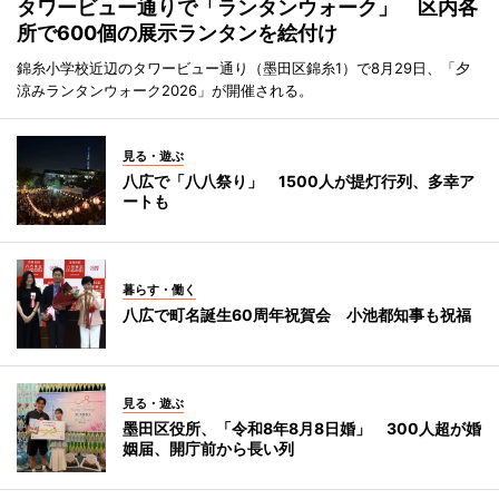
タワービュー通りで「ランタンウォーク」 区内各
所で600個の展示ランタンを絵付け
錦糸小学校近辺のタワービュー通り（墨田区錦糸1）で8月29日、「夕
涼みランタンウォーク2026」が開催される。
見る・遊ぶ
八広で「八八祭り」 1500人が提灯行列、多幸ア
ートも
暮らす・働く
八広で町名誕生60周年祝賀会 小池都知事も祝福
見る・遊ぶ
墨田区役所、「令和8年8月8日婚」 300人超が婚
姻届、開庁前から長い列