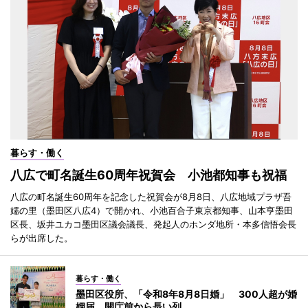
暮らす・働く
八広で町名誕生60周年祝賀会 小池都知事も祝福
八広の町名誕生60周年を記念した祝賀会が8月8日、八広地域プラザ吾
嬬の里（墨田区八広4）で開かれ、小池百合子東京都知事、山本亨墨田
区長、坂井ユカコ墨田区議会議長、発起人のホンダ地所・本多信悟会長
らが出席した。
暮らす・働く
墨田区役所、「令和8年8月8日婚」 300人超が婚
姻届、開庁前から長い列