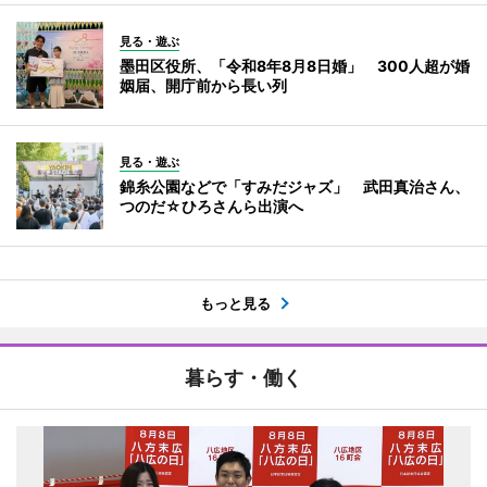
見る・遊ぶ
墨田区役所、「令和8年8月8日婚」 300人超が婚
姻届、開庁前から長い列
見る・遊ぶ
錦糸公園などで「すみだジャズ」 武田真治さん、
つのだ☆ひろさんら出演へ
もっと見る
暮らす・働く