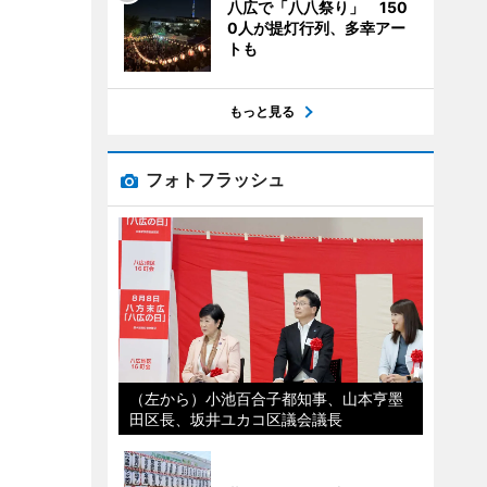
八広で「八八祭り」 150
0人が提灯行列、多幸アー
トも
もっと見る
フォトフラッシュ
（左から）小池百合子都知事、山本亨墨
田区長、坂井ユカコ区議会議長