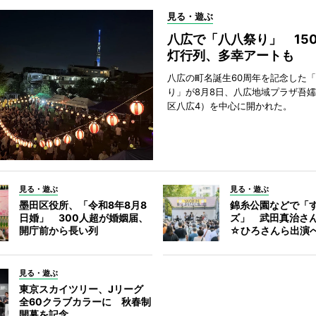
見る・遊ぶ
八広で「八八祭り」 15
灯行列、多幸アートも
八広の町名誕生60周年を記念した
り」が8月8日、八広地域プラザ吾
区八広4）を中心に開かれた。
見る・遊ぶ
見る・遊ぶ
墨田区役所、「令和8年8月8
錦糸公園などで「
日婚」 300人超が婚姻届、
ズ」 武田真治さ
開庁前から長い列
☆ひろさんら出演
見る・遊ぶ
東京スカイツリー、Jリーグ
全60クラブカラーに 秋春制
開幕を記念