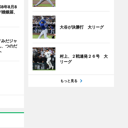
8年8月8
が婚姻届、
大谷が決勝打 大リーグ
すみだジャ
ん、つのだ
へ
村上、２戦連発２６号 大
リーグ
もっと見る