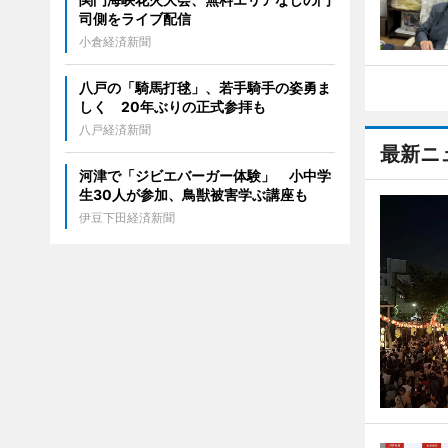
司側をライブ配信
小倉経済新聞
八戸の「騎馬打毬」、若手騎手の姿勇ま
しく 20年ぶりの正式参拝も
八戸経済新聞
最新ニ
河津で「ジビエバーガー体験」 小中学
生30人が参加、鳥獣被害学ぶ講座も
伊豆下田経済新聞