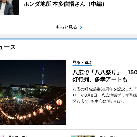
ホンダ地所 本多信悟さん（中編）
もっと見る
ュース
見る・遊ぶ
八広で「八八祭り」 15
灯行列、多幸アートも
八広の町名誕生60周年を記念した
り」が8月8日、八広地域プラザ吾
区八広4）を中心に開かれた。