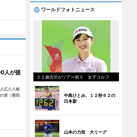
ワールドフォトニュース
00人が提
２２歳吉沢がツアー初Ｖ 女子ゴルフ
「八広八八祭
嬬の里（墨田
中島ひとみ、１２秒６２の
日本新
山本の力投 大リーグ