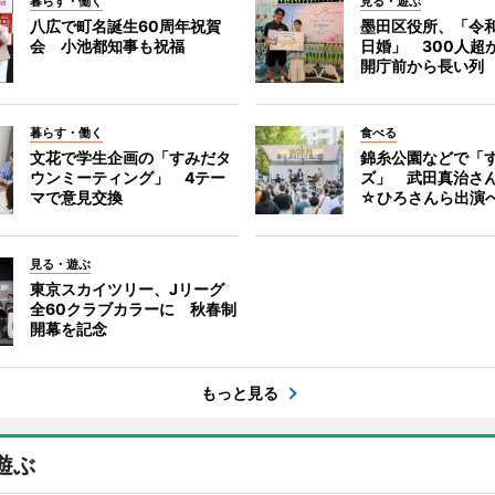
暮らす・働く
見る・遊ぶ
八広で町名誕生60周年祝賀
墨田区役所、「令和
会 小池都知事も祝福
日婚」 300人超
開庁前から長い列
暮らす・働く
食べる
文花で学生企画の「すみだタ
錦糸公園などで「
ウンミーティング」 4テー
ズ」 武田真治さ
マで意見交換
☆ひろさんら出演
見る・遊ぶ
東京スカイツリー、Jリーグ
全60クラブカラーに 秋春制
開幕を記念
もっと見る
遊ぶ