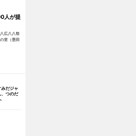
00人が提
「八広八八祭
嬬の里（墨田
すみだジャ
ん、つのだ
へ