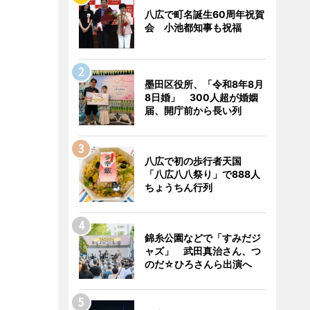
八広で町名誕生60周年祝賀
会 小池都知事も祝福
墨田区役所、「令和8年8月
8日婚」 300人超が婚姻
届、開庁前から長い列
八広で初の歩行者天国
「八広八八祭り」で888人
ちょうちん行列
錦糸公園などで「すみだジ
ャズ」 武田真治さん、つ
のだ☆ひろさんら出演へ