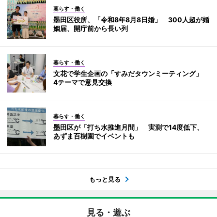
暮らす・働く
墨田区役所、「令和8年8月8日婚」 300人超が婚
姻届、開庁前から長い列
暮らす・働く
文花で学生企画の「すみだタウンミーティング」
4テーマで意見交換
暮らす・働く
墨田区が「打ち水推進月間」 実測で14度低下、
あずま百樹園でイベントも
もっと見る
見る・遊ぶ