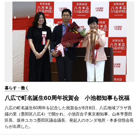
暮らす・働く
八広で町名誕生60周年祝賀会 小池都知事も祝福
八広の町名誕生60周年を記念した祝賀会が8月8日、八広地域プラザ吾
嬬の里（墨田区八広4）で開かれ、小池百合子東京都知事、山本亨墨田
区長、坂井ユカコ墨田区議会議長、発起人のホンダ地所・本多信悟会長
らが出席した。