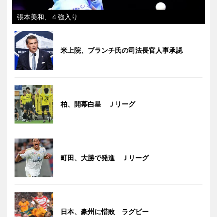
張本美和、４強入り
米上院、ブランチ氏の司法長官人事承認
柏、開幕白星 Ｊリーグ
町田、大勝で発進 Ｊリーグ
日本、豪州に惜敗 ラグビー