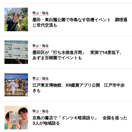
学ぶ・知る
墨田・東白鬚公園で寺島なす収穫イベント 調理通
じ世代交流も
学ぶ・知る
墨田区が「打ち水推進月間」 実測で14度低下、
あずま百樹園でイベントも
学ぶ・知る
江戸東京博物館、XR鑑賞アプリ公開 江戸市中歩
きも
学ぶ・知る
京島の書店で「ドンツキ暗渠語り」 全国を巡った
3人が地域語る