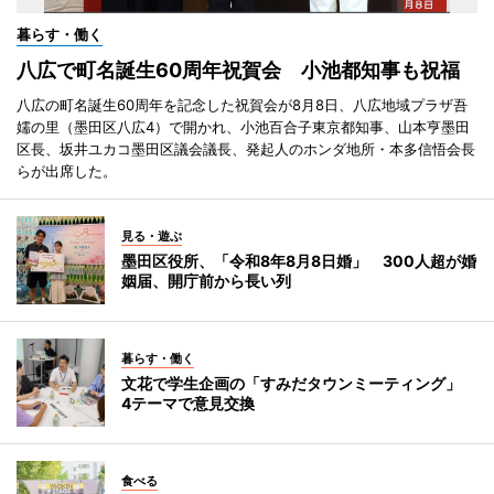
暮らす・働く
八広で町名誕生60周年祝賀会 小池都知事も祝福
八広の町名誕生60周年を記念した祝賀会が8月8日、八広地域プラザ吾
嬬の里（墨田区八広4）で開かれ、小池百合子東京都知事、山本亨墨田
区長、坂井ユカコ墨田区議会議長、発起人のホンダ地所・本多信悟会長
らが出席した。
見る・遊ぶ
墨田区役所、「令和8年8月8日婚」 300人超が婚
姻届、開庁前から長い列
暮らす・働く
文花で学生企画の「すみだタウンミーティング」
4テーマで意見交換
食べる