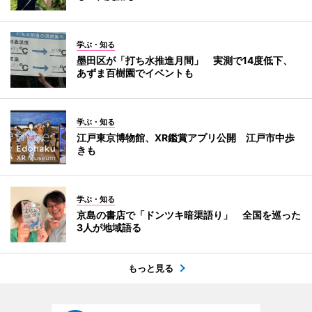
学ぶ・知る
墨田区が「打ち水推進月間」 実測で14度低下、
あずま百樹園でイベントも
学ぶ・知る
江戸東京博物館、XR鑑賞アプリ公開 江戸市中歩
きも
学ぶ・知る
京島の書店で「ドンツキ暗渠語り」 全国を巡った
3人が地域語る
もっと見る