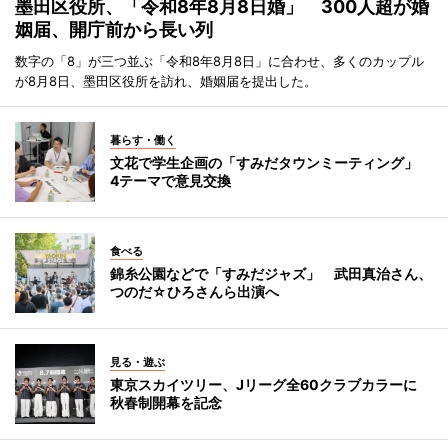
墨田区役所、「令和8年8月8日婚」 300人超が婚
姻届、開庁前から長い列
数字の「8」が三つ並ぶ「令和8年8月8日」に合わせ、多くのカップル
が8月8日、墨田区役所を訪れ、婚姻届を提出した。
暮らす・働く
文花で学生企画の「すみだタウンミーティング」
4テーマで意見交換
食べる
錦糸公園などで「すみだジャズ」 武田真治さん、
つのだ☆ひろさんら出演へ
見る・遊ぶ
東京スカイツリー、Jリーグ全60クラブカラーに
秋春制開幕を記念