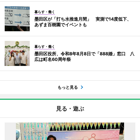
暮らす・働く
墨田区が「打ち水推進月間」 実測で14度低下、
あずま百樹園でイベントも
暮らす・働く
墨田区役所、令和8年8月8日で「888婚」窓口 八
広は町名60周年祭
もっと見る
見る・遊ぶ