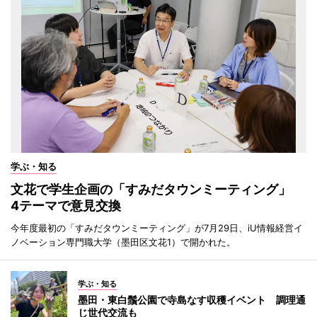
学ぶ・知る
文花で学生企画の「すみだタウンミーティング」
4テーマで意見交換
今年度最初の「すみだタウンミーティング」が7月29日、iU情報経営イ
ノベーション専門職大学（墨田区文花1）で開かれた。
学ぶ・知る
墨田・東白鬚公園で寺島なす収穫イベント 調理通
じ世代交流も