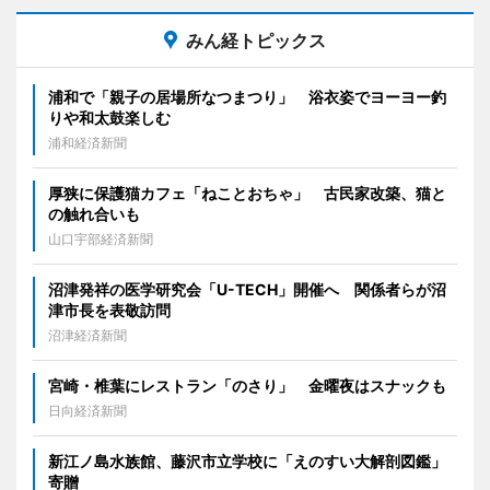
みん経トピックス
浦和で「親子の居場所なつまつり」 浴衣姿でヨーヨー釣
りや和太鼓楽しむ
浦和経済新聞
厚狭に保護猫カフェ「ねことおちゃ」 古民家改築、猫と
の触れ合いも
山口宇部経済新聞
沼津発祥の医学研究会「U-TECH」開催へ 関係者らが沼
津市長を表敬訪問
沼津経済新聞
宮崎・椎葉にレストラン「のさり」 金曜夜はスナックも
日向経済新聞
新江ノ島水族館、藤沢市立学校に「えのすい大解剖図鑑」
寄贈