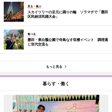
見る・遊ぶ
スカイツリーの足元に踊りの輪 ソラマチで「墨田
区民納涼民踊大会」
食べる
墨田・東白鬚公園で寺島なす収穫イベント 調理通
じ世代交流も
もっと見る
暮らす・働く