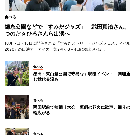
食べる
錦糸公園などで「すみだジャズ」 武田真治さん、
つのだ☆ひろさんら出演へ
10月17日・18日に開催される「すみだストリートジャズフェスティバル
2026」の出演アーティスト第2弾が8月4日に発表された。
食べる
墨田・東白鬚公園で寺島なす収穫イベント 調理通
じ世代交流も
食べる
両国駅前で盆踊り大会 恒例の花火に歓声、踊りの
輪広がる
食べる