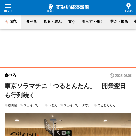
33°C
食べる
見る・遊ぶ
買う
暮らす・働く
学ぶ・知る
食べる
2026.06.06
東京ソラマチに「つるとんたん」 開業翌日
も行列続く
墨田区
スカイツリー
うどん
スカイツリータウン
つるとんたん