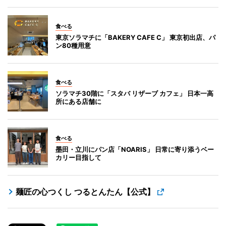
食べる
東京ソラマチに「BAKERY CAFE C」 東京初出店、パ
ン80種用意
食べる
ソラマチ30階に「スタバ リザーブ カフェ」 日本一高
所にある店舗に
食べる
墨田・立川にパン店「NOARIS」 日常に寄り添うベー
カリー目指して
麺匠の心つくし つるとんたん【公式】