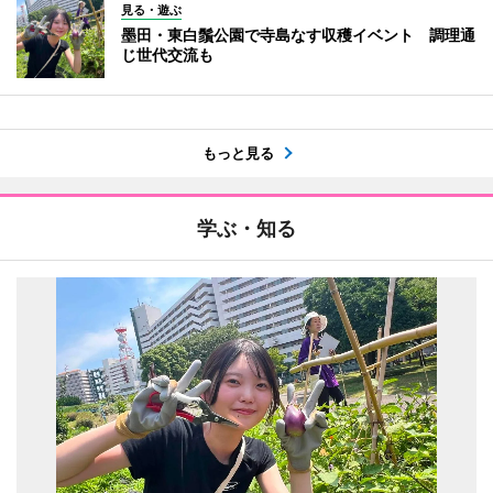
見る・遊ぶ
墨田・東白鬚公園で寺島なす収穫イベント 調理通
じ世代交流も
もっと見る
学ぶ・知る