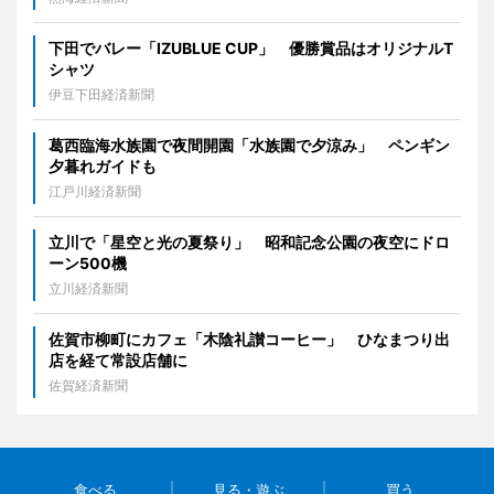
下田でバレー「IZUBLUE CUP」 優勝賞品はオリジナルT
シャツ
伊豆下田経済新聞
葛西臨海水族園で夜間開園「水族園で夕涼み」 ペンギン
夕暮れガイドも
江戸川経済新聞
立川で「星空と光の夏祭り」 昭和記念公園の夜空にドロ
ーン500機
立川経済新聞
佐賀市柳町にカフェ「木陰礼讃コーヒー」 ひなまつり出
店を経て常設店舗に
佐賀経済新聞
食べる
見る・遊ぶ
買う