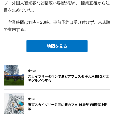
プ、外国人観光客など幅広い客層が訪れ、開業直後から注
目を集めていた。
営業時間は11時～23時。事前予約は受け付けず、来店順
で案内する。
地図を見る
食べる
スカイツリータウンで夏ビアフェスタ 手ぶらBBQと世
界グルメ今年も
食べる
東京スカイツリー足元に新カフェ 14周年で5階屋上開
放