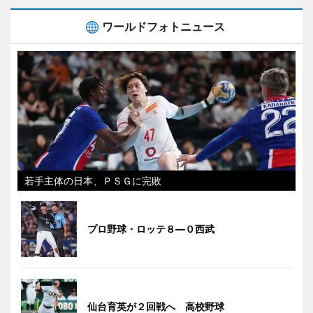
ワールドフォトニュース
若手主体の日本、ＰＳＧに完敗
プロ野球・ロッテ８―０西武
仙台育英が２回戦へ 高校野球