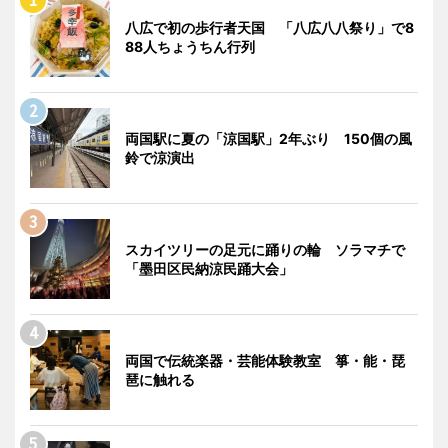
八広で初の歩行者天国 「八広八八祭り」で8
88人ちょうちん行列
両国駅に夏の「涼国駅」2年ぶり 150個の風
鈴で涼演出
スカイツリーの足元に踊りの輪 ソラマチで
「墨田区民納涼民踊大会」
両国で伝統楽器・芸能体験教室 箏・能・琵
琶に触れる