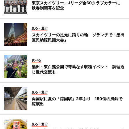
東京スカイツリー、Jリーグ全60クラブカラーに
秋春制開幕を記念
見る・遊ぶ
スカイツリーの足元に踊りの輪 ソラマチで「墨田
区民納涼民踊大会」
食べる
墨田・東白鬚公園で寺島なす収穫イベント 調理通
じ世代交流も
見る・遊ぶ
両国駅に夏の「涼国駅」2年ぶり 150個の風鈴で
涼演出
見る・遊ぶ