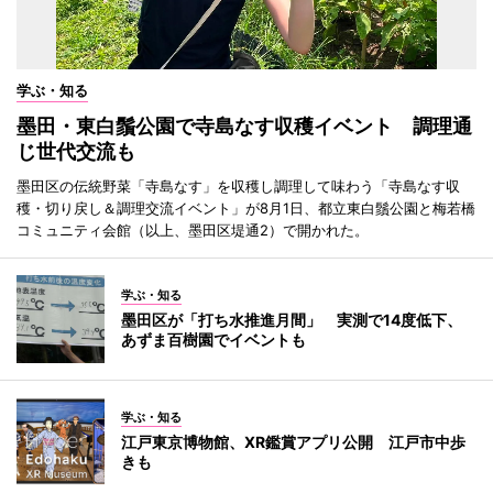
学ぶ・知る
墨田・東白鬚公園で寺島なす収穫イベント 調理通
じ世代交流も
墨田区の伝統野菜「寺島なす」を収穫し調理して味わう「寺島なす収
穫・切り戻し＆調理交流イベント」が8月1日、都立東白鬚公園と梅若橋
コミュニティ会館（以上、墨田区堤通2）で開かれた。
学ぶ・知る
墨田区が「打ち水推進月間」 実測で14度低下、
あずま百樹園でイベントも
学ぶ・知る
江戸東京博物館、XR鑑賞アプリ公開 江戸市中歩
きも