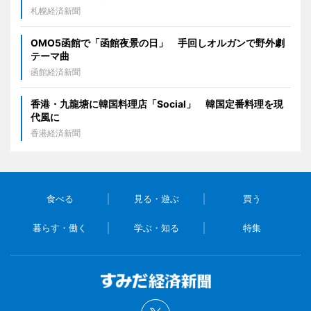
札幌経済新聞
OMO5函館で「函館夜景の日」 手回しオルガンで野外劇
テーマ曲
函館経済新聞
香港・九龍塘に韓国料理店「Social」 韓国定番料理を現
代風に
香港経済新聞
食べる
見る・遊ぶ
買う
暮らす・働く
学ぶ・知る
特集