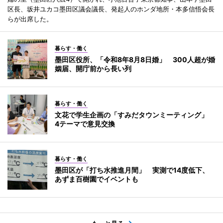
区長、坂井ユカコ墨田区議会議長、発起人のホンダ地所・本多信悟会長
らが出席した。
暮らす・働く
墨田区役所、「令和8年8月8日婚」 300人超が婚
姻届、開庁前から長い列
暮らす・働く
文花で学生企画の「すみだタウンミーティング」
4テーマで意見交換
暮らす・働く
墨田区が「打ち水推進月間」 実測で14度低下、
あずま百樹園でイベントも