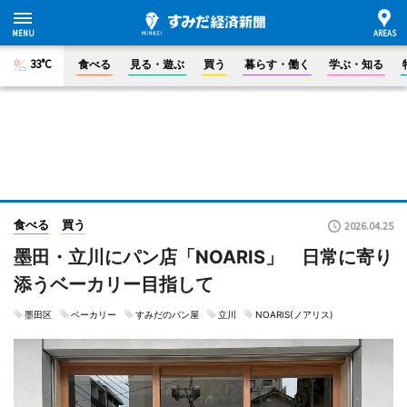
33°C
食べる
見る・遊ぶ
買う
暮らす・働く
学ぶ・知る
食べる
買う
2026.04.25
墨田・立川にパン店「NOARIS」 日常に寄り
添うベーカリー目指して
墨田区
ベーカリー
すみだのパン屋
立川
NOARIS(ノアリス)