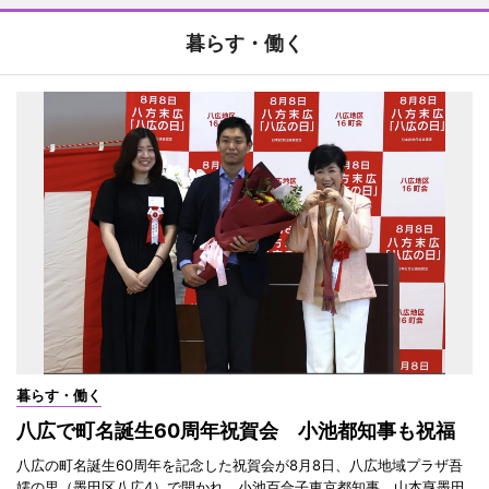
暮らす・働く
暮らす・働く
八広で町名誕生60周年祝賀会 小池都知事も祝福
八広の町名誕生60周年を記念した祝賀会が8月8日、八広地域プラザ吾
嬬の里（墨田区八広4）で開かれ、小池百合子東京都知事、山本亨墨田