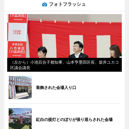
フォトフラッシュ
（左から）小池百合子都知事、山本亨墨田区長、坂井ユカコ
区議会議長
装飾された会場入り口
紅白の提灯とのぼりが張り巡らされた会場