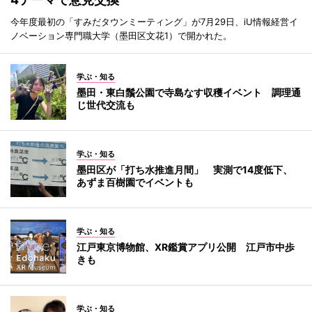
今年度最初の「すみだタウンミーティング」が7月29日、iU情報経営イ
ノベーション専門職大学（墨田区文花1）で開かれた。
学ぶ・知る
墨田・東白鬚公園で寺島なす収穫イベント 調理通
じ世代交流も
学ぶ・知る
墨田区が「打ち水推進月間」 実測で14度低下、
あずま百樹園でイベントも
学ぶ・知る
江戸東京博物館、XR鑑賞アプリ公開 江戸市中歩
きも
学ぶ・知る