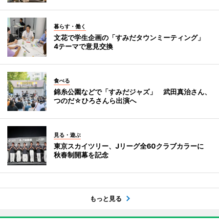
暮らす・働く
文花で学生企画の「すみだタウンミーティング」
4テーマで意見交換
食べる
錦糸公園などで「すみだジャズ」 武田真治さん、
つのだ☆ひろさんら出演へ
見る・遊ぶ
東京スカイツリー、Jリーグ全60クラブカラーに
秋春制開幕を記念
もっと見る