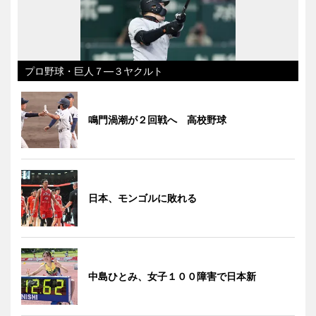
プロ野球・巨人７―３ヤクルト
鳴門渦潮が２回戦へ 高校野球
日本、モンゴルに敗れる
中島ひとみ、女子１００障害で日本新