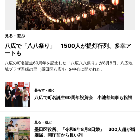
見る・遊ぶ
八広で「八八祭り」 1500人が提灯行列、多幸ア
ートも
八広の町名誕生60周年を記念した「八広八八祭り」が8月8日、八広地
域プラザ吾嬬の里（墨田区八広4）を中心に開かれた。
暮らす・働く
八広で町名誕生60周年祝賀会 小池都知事も祝福
見る・遊ぶ
墨田区役所、「令和8年8月8日婚」 300人超が婚
姻届、開庁前から長い列