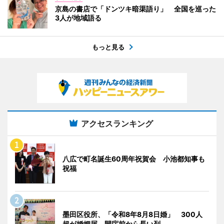
京島の書店で「ドンツキ暗渠語り」 全国を巡った
3人が地域語る
もっと見る
アクセスランキング
八広で町名誕生60周年祝賀会 小池都知事も
祝福
墨田区役所、「令和8年8月8日婚」 300人
超が婚姻届、開庁前から長い列