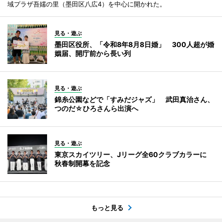
域プラザ吾嬬の里（墨田区八広4）を中心に開かれた。
見る・遊ぶ
墨田区役所、「令和8年8月8日婚」 300人超が婚
姻届、開庁前から長い列
見る・遊ぶ
錦糸公園などで「すみだジャズ」 武田真治さん、
つのだ☆ひろさんら出演へ
見る・遊ぶ
東京スカイツリー、Jリーグ全60クラブカラーに
秋春制開幕を記念
もっと見る