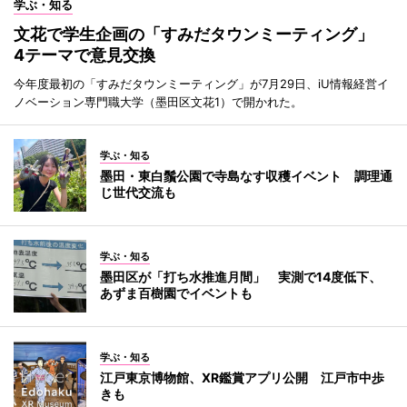
学ぶ・知る
文花で学生企画の「すみだタウンミーティング」
4テーマで意見交換
今年度最初の「すみだタウンミーティング」が7月29日、iU情報経営イ
ノベーション専門職大学（墨田区文花1）で開かれた。
学ぶ・知る
墨田・東白鬚公園で寺島なす収穫イベント 調理通
じ世代交流も
学ぶ・知る
墨田区が「打ち水推進月間」 実測で14度低下、
あずま百樹園でイベントも
学ぶ・知る
江戸東京博物館、XR鑑賞アプリ公開 江戸市中歩
きも