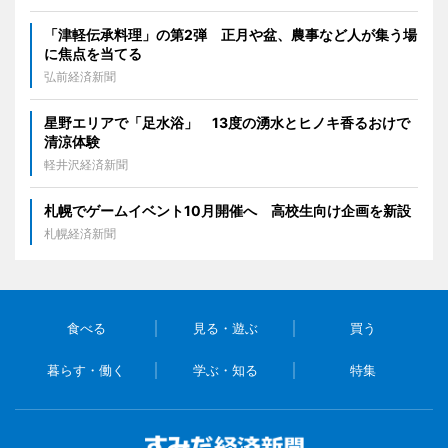
「津軽伝承料理」の第2弾 正月や盆、農事など人が集う場
に焦点を当てる
弘前経済新聞
星野エリアで「足水浴」 13度の湧水とヒノキ香るおけで
清涼体験
軽井沢経済新聞
札幌でゲームイベント10月開催へ 高校生向け企画を新設
札幌経済新聞
食べる
見る・遊ぶ
買う
暮らす・働く
学ぶ・知る
特集