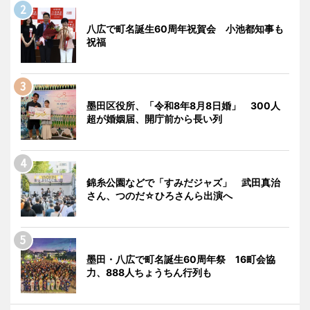
八広で町名誕生60周年祝賀会 小池都知事も
祝福
墨田区役所、「令和8年8月8日婚」 300人
超が婚姻届、開庁前から長い列
錦糸公園などで「すみだジャズ」 武田真治
さん、つのだ☆ひろさんら出演へ
墨田・八広で町名誕生60周年祭 16町会協
力、888人ちょうちん行列も