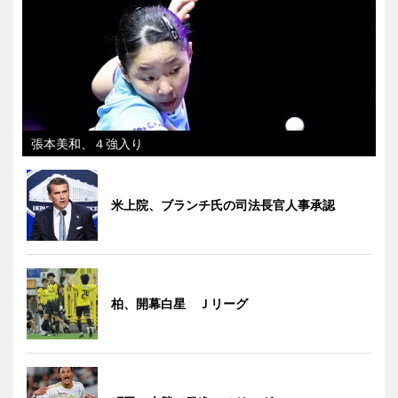
張本美和、４強入り
米上院、ブランチ氏の司法長官人事承認
柏、開幕白星 Ｊリーグ