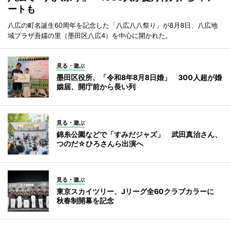
ートも
八広の町名誕生60周年を記念した「八広八八祭り」が8月8日、八広地
域プラザ吾嬬の里（墨田区八広4）を中心に開かれた。
見る・遊ぶ
墨田区役所、「令和8年8月8日婚」 300人超が婚
姻届、開庁前から長い列
見る・遊ぶ
錦糸公園などで「すみだジャズ」 武田真治さん、
つのだ☆ひろさんら出演へ
見る・遊ぶ
東京スカイツリー、Jリーグ全60クラブカラーに
秋春制開幕を記念