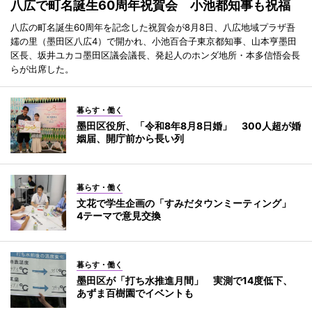
八広で町名誕生60周年祝賀会 小池都知事も祝福
八広の町名誕生60周年を記念した祝賀会が8月8日、八広地域プラザ吾
嬬の里（墨田区八広4）で開かれ、小池百合子東京都知事、山本亨墨田
区長、坂井ユカコ墨田区議会議長、発起人のホンダ地所・本多信悟会長
らが出席した。
暮らす・働く
墨田区役所、「令和8年8月8日婚」 300人超が婚
姻届、開庁前から長い列
暮らす・働く
文花で学生企画の「すみだタウンミーティング」
4テーマで意見交換
暮らす・働く
墨田区が「打ち水推進月間」 実測で14度低下、
あずま百樹園でイベントも