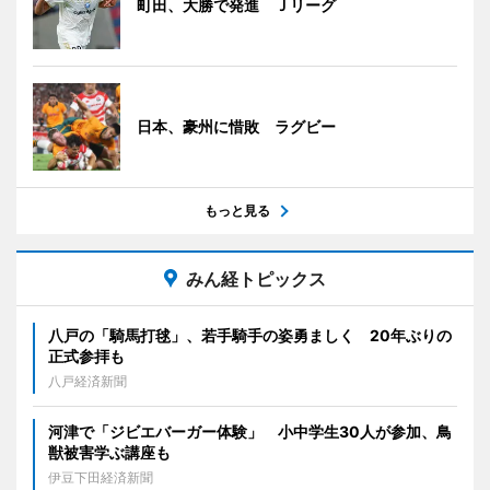
町田、大勝で発進 Ｊリーグ
日本、豪州に惜敗 ラグビー
もっと見る
みん経トピックス
八戸の「騎馬打毬」、若手騎手の姿勇ましく 20年ぶりの
正式参拝も
八戸経済新聞
河津で「ジビエバーガー体験」 小中学生30人が参加、鳥
獣被害学ぶ講座も
伊豆下田経済新聞