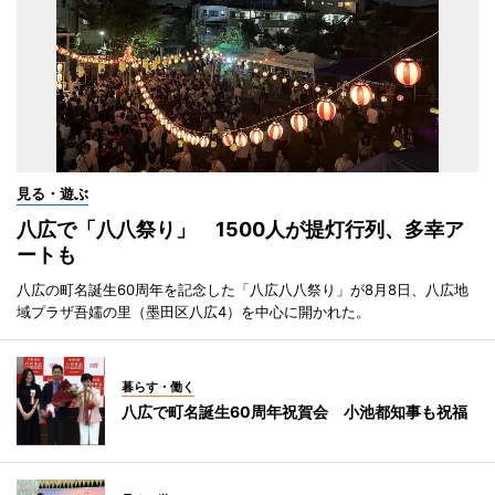
見る・遊ぶ
八広で「八八祭り」 1500人が提灯行列、多幸ア
ートも
八広の町名誕生60周年を記念した「八広八八祭り」が8月8日、八広地
域プラザ吾嬬の里（墨田区八広4）を中心に開かれた。
暮らす・働く
八広で町名誕生60周年祝賀会 小池都知事も祝福