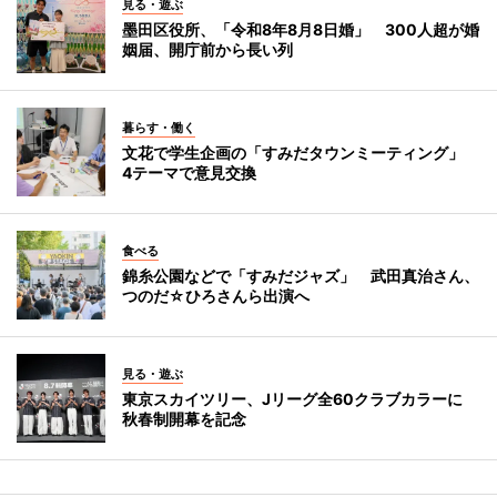
見る・遊ぶ
墨田区役所、「令和8年8月8日婚」 300人超が婚
姻届、開庁前から長い列
暮らす・働く
文花で学生企画の「すみだタウンミーティング」
4テーマで意見交換
食べる
錦糸公園などで「すみだジャズ」 武田真治さん、
つのだ☆ひろさんら出演へ
見る・遊ぶ
東京スカイツリー、Jリーグ全60クラブカラーに
秋春制開幕を記念