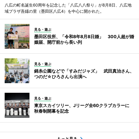
八広の町名誕生60周年を記念した「八広八八祭り」が8月8日、八広地
域プラザ吾嬬の里（墨田区八広4）を中心に開かれた。
見る・遊ぶ
墨田区役所、「令和8年8月8日婚」 300人超が婚
姻届、開庁前から長い列
見る・遊ぶ
錦糸公園などで「すみだジャズ」 武田真治さん、
つのだ☆ひろさんら出演へ
見る・遊ぶ
東京スカイツリー、Jリーグ全60クラブカラーに
秋春制開幕を記念
もっと見る