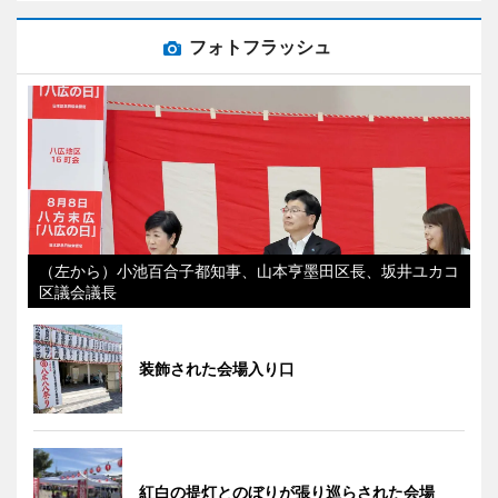
フォトフラッシュ
（左から）小池百合子都知事、山本亨墨田区長、坂井ユカコ
区議会議長
装飾された会場入り口
紅白の提灯とのぼりが張り巡らされた会場