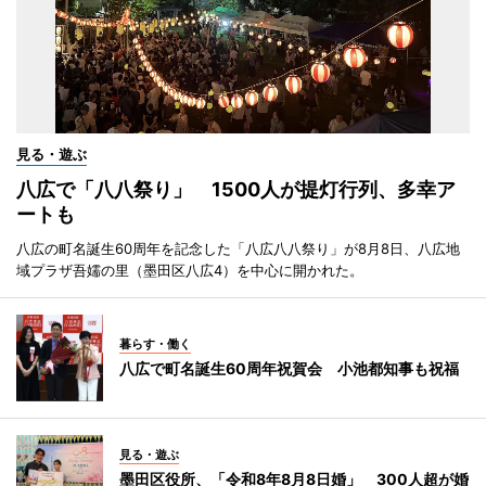
見る・遊ぶ
八広で「八八祭り」 1500人が提灯行列、多幸ア
ートも
八広の町名誕生60周年を記念した「八広八八祭り」が8月8日、八広地
域プラザ吾嬬の里（墨田区八広4）を中心に開かれた。
暮らす・働く
八広で町名誕生60周年祝賀会 小池都知事も祝福
見る・遊ぶ
墨田区役所、「令和8年8月8日婚」 300人超が婚