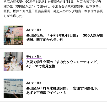
八広の町名誕生60周年を記念した祝賀会が8月8日、八広地域プラザ吾
嬬の里（墨田区八広4）で開かれ、小池百合子東京都知事、山本亨墨田
区長、坂井ユカコ墨田区議会議長、発起人のホンダ地所・本多信悟会長
らが出席した。
暮らす・働く
墨田区役所、「令和8年8月8日婚」 300人超が婚
姻届、開庁前から長い列
暮らす・働く
文花で学生企画の「すみだタウンミーティング」
4テーマで意見交換
暮らす・働く
墨田区が「打ち水推進月間」 実測で14度低下、
あずま百樹園でイベントも