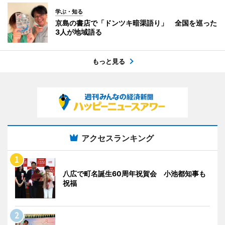
学ぶ・知る
京島の書店で「ドンツキ暗渠語り」 全国を巡った
3人が地域語る
もっと見る
アクセスランキング
八広で町名誕生60周年祝賀会 小池都知事も
祝福