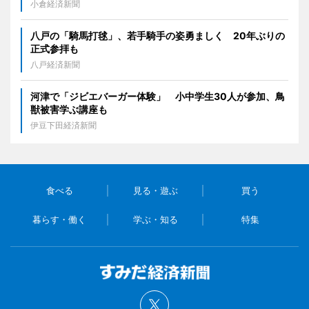
小倉経済新聞
八戸の「騎馬打毬」、若手騎手の姿勇ましく 20年ぶりの
正式参拝も
八戸経済新聞
河津で「ジビエバーガー体験」 小中学生30人が参加、鳥
獣被害学ぶ講座も
伊豆下田経済新聞
食べる
見る・遊ぶ
買う
暮らす・働く
学ぶ・知る
特集