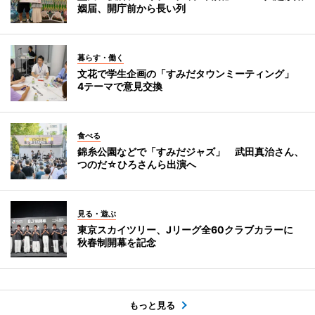
姻届、開庁前から長い列
暮らす・働く
文花で学生企画の「すみだタウンミーティング」
4テーマで意見交換
食べる
錦糸公園などで「すみだジャズ」 武田真治さん、
つのだ☆ひろさんら出演へ
見る・遊ぶ
東京スカイツリー、Jリーグ全60クラブカラーに
秋春制開幕を記念
もっと見る