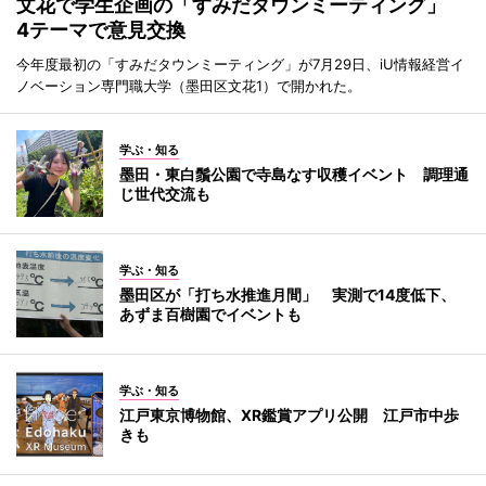
文花で学生企画の「すみだタウンミーティング」
4テーマで意見交換
今年度最初の「すみだタウンミーティング」が7月29日、iU情報経営イ
ノベーション専門職大学（墨田区文花1）で開かれた。
学ぶ・知る
墨田・東白鬚公園で寺島なす収穫イベント 調理通
じ世代交流も
学ぶ・知る
墨田区が「打ち水推進月間」 実測で14度低下、
あずま百樹園でイベントも
学ぶ・知る
江戸東京博物館、XR鑑賞アプリ公開 江戸市中歩
きも