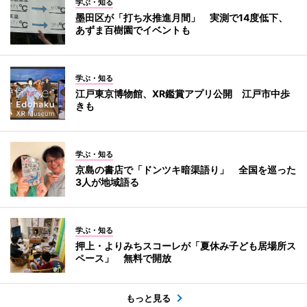
学ぶ・知る
墨田区が「打ち水推進月間」 実測で14度低下、
あずま百樹園でイベントも
学ぶ・知る
江戸東京博物館、XR鑑賞アプリ公開 江戸市中歩
きも
学ぶ・知る
京島の書店で「ドンツキ暗渠語り」 全国を巡った
3人が地域語る
学ぶ・知る
押上・よりみちスコーレが「夏休み子ども居場所ス
ペース」 無料で開放
もっと見る