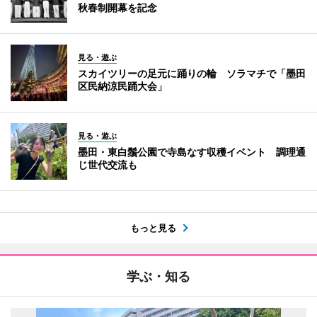
秋春制開幕を記念
見る・遊ぶ
スカイツリーの足元に踊りの輪 ソラマチで「墨田
区民納涼民踊大会」
見る・遊ぶ
墨田・東白鬚公園で寺島なす収穫イベント 調理通
じ世代交流も
もっと見る
学ぶ・知る