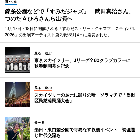
食べる
錦糸公園などで「すみだジャズ」 武田真治さん、
つのだ☆ひろさんら出演へ
10月17日・18日に開催される「すみだストリートジャズフェスティバル
2026」の出演アーティスト第2弾が8月4日に発表された。
見る・遊ぶ
東京スカイツリー、Jリーグ全60クラブカラーに
秋春制開幕を記念
見る・遊ぶ
スカイツリーの足元に踊りの輪 ソラマチで「墨田
区民納涼民踊大会」
食べる
墨田・東白鬚公園で寺島なす収穫イベント 調理通
じ世代交流も