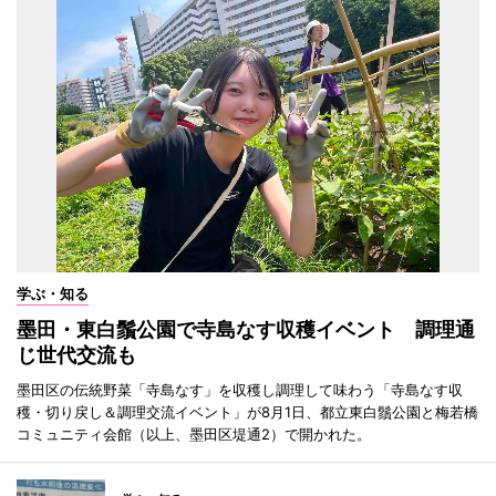
学ぶ・知る
墨田・東白鬚公園で寺島なす収穫イベント 調理通
じ世代交流も
墨田区の伝統野菜「寺島なす」を収穫し調理して味わう「寺島なす収
穫・切り戻し＆調理交流イベント」が8月1日、都立東白鬚公園と梅若橋
コミュニティ会館（以上、墨田区堤通2）で開かれた。