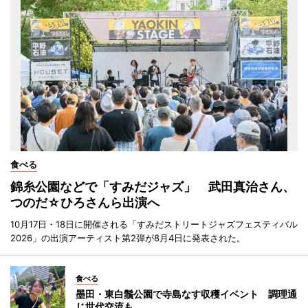
食べる
錦糸公園などで「すみだジャズ」 武田真治さん、
つのだ☆ひろさんら出演へ
10月17日・18日に開催される「すみだストリートジャズフェスティバル
2026」の出演アーティスト第2弾が8月4日に発表された。
食べる
墨田・東白鬚公園で寺島なす収穫イベント 調理通
じ世代交流も