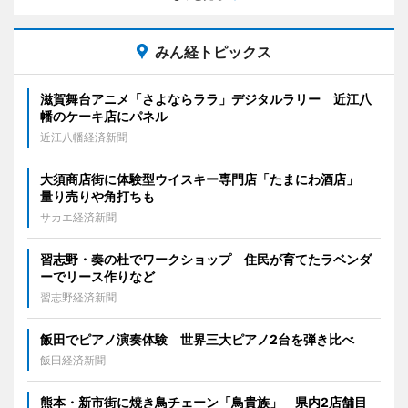
みん経トピックス
滋賀舞台アニメ「さよならララ」デジタルラリー 近江八
幡のケーキ店にパネル
近江八幡経済新聞
大須商店街に体験型ウイスキー専門店「たまにわ酒店」
量り売りや角打ちも
サカエ経済新聞
習志野・奏の杜でワークショップ 住民が育てたラベンダ
ーでリース作りなど
習志野経済新聞
飯田でピアノ演奏体験 世界三大ピアノ2台を弾き比べ
飯田経済新聞
熊本・新市街に焼き鳥チェーン「鳥貴族」 県内2店舗目