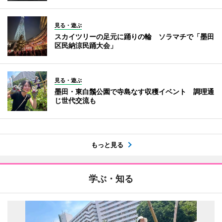
見る・遊ぶ
スカイツリーの足元に踊りの輪 ソラマチで「墨田
区民納涼民踊大会」
見る・遊ぶ
墨田・東白鬚公園で寺島なす収穫イベント 調理通
じ世代交流も
もっと見る
学ぶ・知る