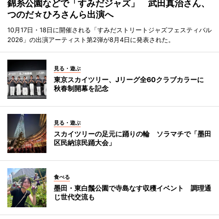
錦糸公園などで「すみだジャズ」 武田真治さん、
つのだ☆ひろさんら出演へ
10月17日・18日に開催される「すみだストリートジャズフェスティバル
2026」の出演アーティスト第2弾が8月4日に発表された。
見る・遊ぶ
東京スカイツリー、Jリーグ全60クラブカラーに
秋春制開幕を記念
見る・遊ぶ
スカイツリーの足元に踊りの輪 ソラマチで「墨田
区民納涼民踊大会」
食べる
墨田・東白鬚公園で寺島なす収穫イベント 調理通
じ世代交流も