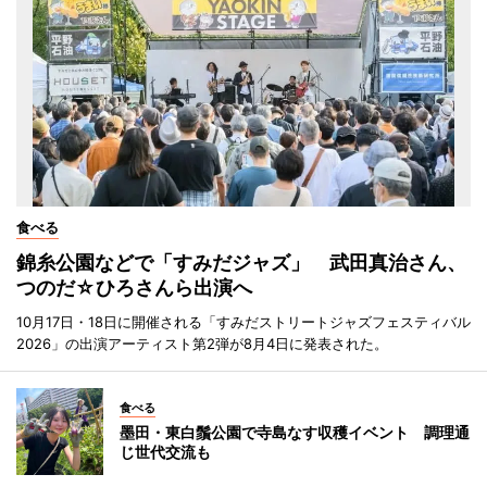
食べる
錦糸公園などで「すみだジャズ」 武田真治さん、
つのだ☆ひろさんら出演へ
10月17日・18日に開催される「すみだストリートジャズフェスティバル
2026」の出演アーティスト第2弾が8月4日に発表された。
食べる
墨田・東白鬚公園で寺島なす収穫イベント 調理通
じ世代交流も