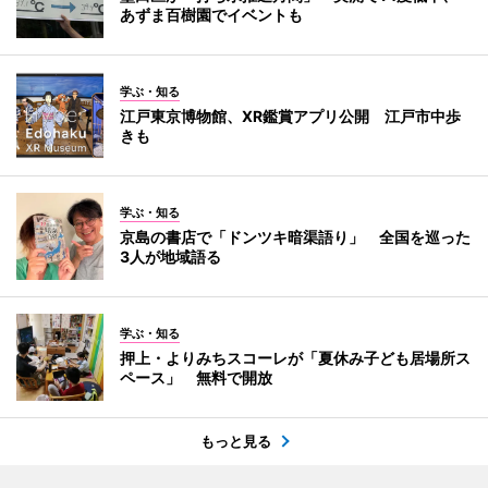
あずま百樹園でイベントも
学ぶ・知る
江戸東京博物館、XR鑑賞アプリ公開 江戸市中歩
きも
学ぶ・知る
京島の書店で「ドンツキ暗渠語り」 全国を巡った
3人が地域語る
学ぶ・知る
押上・よりみちスコーレが「夏休み子ども居場所ス
ペース」 無料で開放
もっと見る