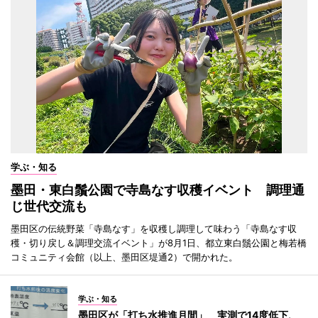
学ぶ・知る
墨田・東白鬚公園で寺島なす収穫イベント 調理通
じ世代交流も
墨田区の伝統野菜「寺島なす」を収穫し調理して味わう「寺島なす収
穫・切り戻し＆調理交流イベント」が8月1日、都立東白鬚公園と梅若橋
コミュニティ会館（以上、墨田区堤通2）で開かれた。
学ぶ・知る
墨田区が「打ち水推進月間」 実測で14度低下、