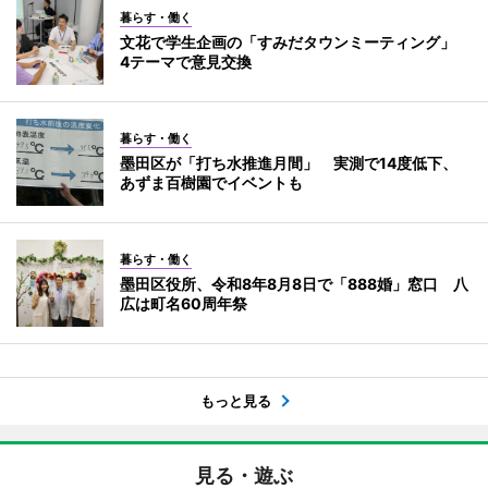
暮らす・働く
文花で学生企画の「すみだタウンミーティング」
4テーマで意見交換
暮らす・働く
墨田区が「打ち水推進月間」 実測で14度低下、
あずま百樹園でイベントも
暮らす・働く
墨田区役所、令和8年8月8日で「888婚」窓口 八
広は町名60周年祭
もっと見る
見る・遊ぶ