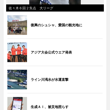
佐々木６回２失点 大リーグ
復興のシュシャ、愛国の観光地に
アジア大会公式ウエア発表
ライン川渇水が水運直撃
生成ＡＩ、被災地照らす