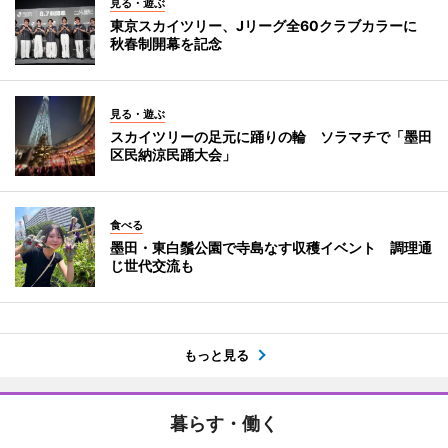
見る・遊ぶ
東京スカイツリー、Jリーグ全60クラブカラーに
秋春制開幕を記念
見る・遊ぶ
スカイツリーの足元に踊りの輪 ソラマチで「墨田
区民納涼民踊大会」
食べる
墨田・東白鬚公園で寺島なす収穫イベント 調理通
じ世代交流も
もっと見る
暮らす・働く