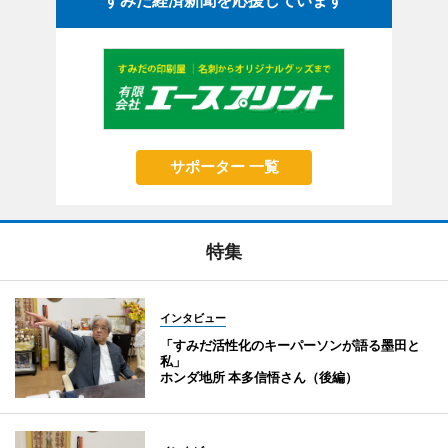
すみだ経済新聞を応援しています
サポーター 一覧
特集
インタビュー
「すみだ活性化のキーパーソンが語る墨田と
私」
ホンダ地所 本多信悟さん（後編）