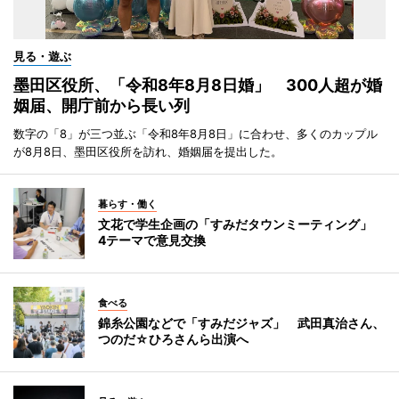
見る・遊ぶ
墨田区役所、「令和8年8月8日婚」 300人超が婚
姻届、開庁前から長い列
数字の「8」が三つ並ぶ「令和8年8月8日」に合わせ、多くのカップル
が8月8日、墨田区役所を訪れ、婚姻届を提出した。
暮らす・働く
文花で学生企画の「すみだタウンミーティング」
4テーマで意見交換
食べる
錦糸公園などで「すみだジャズ」 武田真治さん、
つのだ☆ひろさんら出演へ