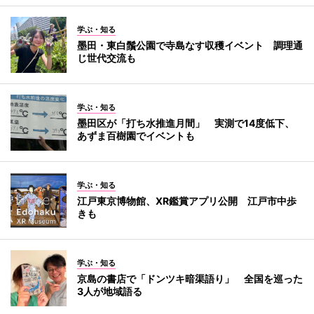
学ぶ・知る
墨田・東白鬚公園で寺島なす収穫イベント 調理通
じ世代交流も
学ぶ・知る
墨田区が「打ち水推進月間」 実測で14度低下、
あずま百樹園でイベントも
学ぶ・知る
江戸東京博物館、XR鑑賞アプリ公開 江戸市中歩
きも
学ぶ・知る
京島の書店で「ドンツキ暗渠語り」 全国を巡った
3人が地域語る