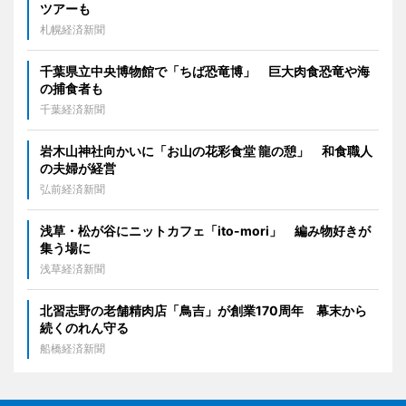
ツアーも
札幌経済新聞
千葉県立中央博物館で「ちば恐竜博」 巨大肉食恐竜や海
の捕食者も
千葉経済新聞
岩木山神社向かいに「お山の花彩食堂 龍の憩」 和食職人
の夫婦が経営
弘前経済新聞
浅草・松が谷にニットカフェ「ito-mori」 編み物好きが
集う場に
浅草経済新聞
北習志野の老舗精肉店「鳥吉」が創業170周年 幕末から
続くのれん守る
船橋経済新聞