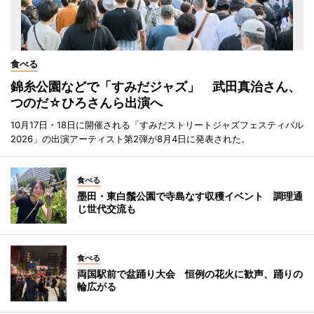
食べる
錦糸公園などで「すみだジャズ」 武田真治さん、
つのだ☆ひろさんら出演へ
10月17日・18日に開催される「すみだストリートジャズフェスティバル
2026」の出演アーティスト第2弾が8月4日に発表された。
食べる
墨田・東白鬚公園で寺島なす収穫イベント 調理通
じ世代交流も
食べる
両国駅前で盆踊り大会 恒例の花火に歓声、踊りの
輪広がる