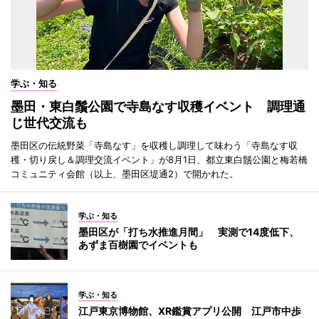
学ぶ・知る
墨田・東白鬚公園で寺島なす収穫イベント 調理通
じ世代交流も
墨田区の伝統野菜「寺島なす」を収穫し調理して味わう「寺島なす収
穫・切り戻し＆調理交流イベント」が8月1日、都立東白鬚公園と梅若橋
コミュニティ会館（以上、墨田区堤通2）で開かれた。
学ぶ・知る
墨田区が「打ち水推進月間」 実測で14度低下、
あずま百樹園でイベントも
学ぶ・知る
江戸東京博物館、XR鑑賞アプリ公開 江戸市中歩