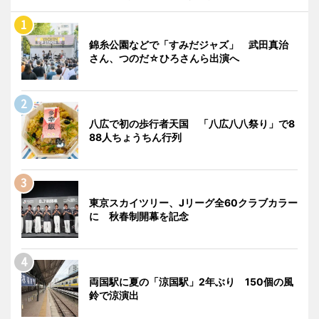
錦糸公園などで「すみだジャズ」 武田真治
さん、つのだ☆ひろさんら出演へ
八広で初の歩行者天国 「八広八八祭り」で8
88人ちょうちん行列
東京スカイツリー、Jリーグ全60クラブカラー
に 秋春制開幕を記念
両国駅に夏の「涼国駅」2年ぶり 150個の風
鈴で涼演出