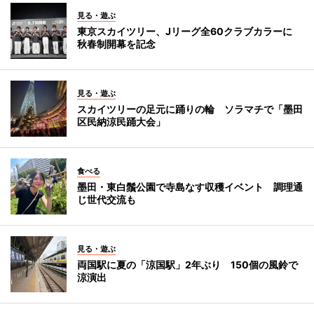
見る・遊ぶ
東京スカイツリー、Jリーグ全60クラブカラーに
秋春制開幕を記念
見る・遊ぶ
スカイツリーの足元に踊りの輪 ソラマチで「墨田
区民納涼民踊大会」
食べる
墨田・東白鬚公園で寺島なす収穫イベント 調理通
じ世代交流も
見る・遊ぶ
両国駅に夏の「涼国駅」2年ぶり 150個の風鈴で
涼演出