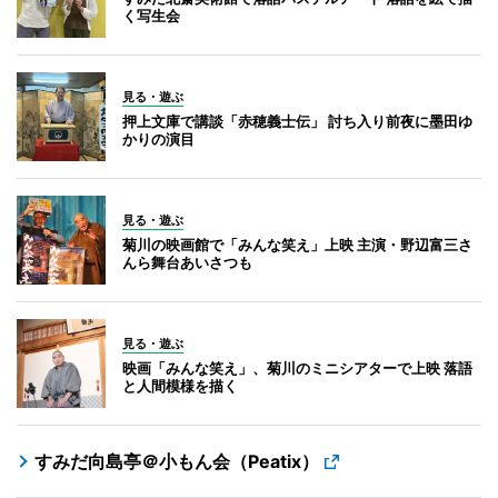
く写生会
見る・遊ぶ
押上文庫で講談「赤穂義士伝」 討ち入り前夜に墨田ゆ
かりの演目
見る・遊ぶ
菊川の映画館で「みんな笑え」上映 主演・野辺富三さ
んら舞台あいさつも
見る・遊ぶ
映画「みんな笑え」、菊川のミニシアターで上映 落語
と人間模様を描く
すみだ向島亭＠小もん会（Peatix）