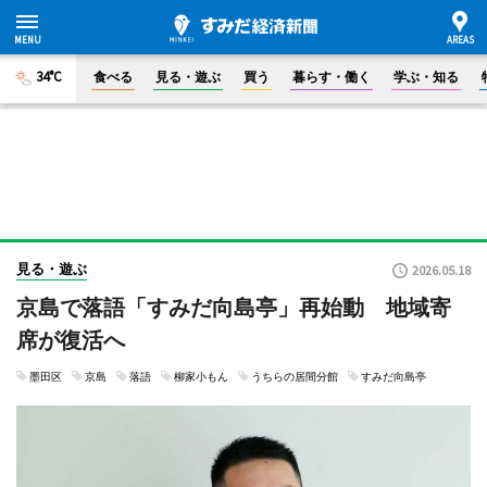
34°C
食べる
見る・遊ぶ
買う
暮らす・働く
学ぶ・知る
見る・遊ぶ
2026.05.18
京島で落語「すみだ向島亭」再始動 地域寄
席が復活へ
墨田区
京島
落語
柳家小もん
うちらの居間分館
すみだ向島亭