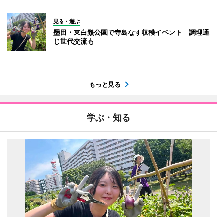
見る・遊ぶ
墨田・東白鬚公園で寺島なす収穫イベント 調理通
じ世代交流も
もっと見る
学ぶ・知る