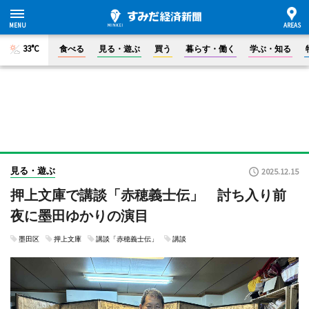
33°C
食べる
見る・遊ぶ
買う
暮らす・働く
学ぶ・知る
見る・遊ぶ
2025.12.15
押上文庫で講談「赤穂義士伝」 討ち入り前
夜に墨田ゆかりの演目
墨田区
押上文庫
講談「赤穂義士伝」
講談