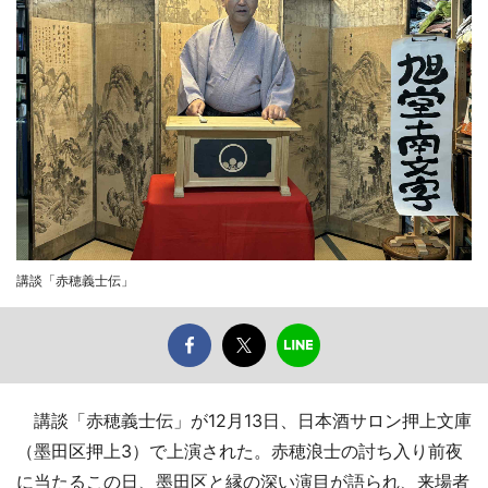
講談「赤穂義士伝」
講談「赤穂義士伝」が12月13日、日本酒サロン押上文庫
（墨田区押上3）で上演された。赤穂浪士の討ち入り前夜
に当たるこの日、墨田区と縁の深い演目が語られ、来場者