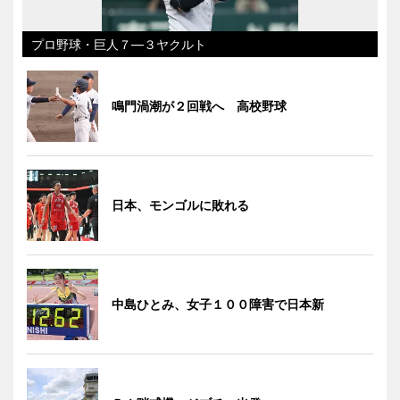
プロ野球・巨人７―３ヤクルト
鳴門渦潮が２回戦へ 高校野球
日本、モンゴルに敗れる
中島ひとみ、女子１００障害で日本新