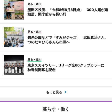
見る・遊ぶ
墨田区役所、「令和8年8月8日婚」 300人超が婚
姻届、開庁前から長い列
見る・遊ぶ
錦糸公園などで「すみだジャズ」 武田真治さん、
つのだ☆ひろさんら出演へ
見る・遊ぶ
東京スカイツリー、Jリーグ全60クラブカラーに
秋春制開幕を記念
もっと見る
暮らす・働く