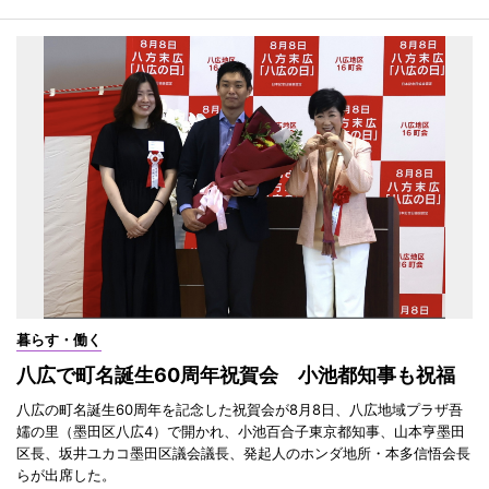
暮らす・働く
八広で町名誕生60周年祝賀会 小池都知事も祝福
八広の町名誕生60周年を記念した祝賀会が8月8日、八広地域プラザ吾
嬬の里（墨田区八広4）で開かれ、小池百合子東京都知事、山本亨墨田
区長、坂井ユカコ墨田区議会議長、発起人のホンダ地所・本多信悟会長
らが出席した。