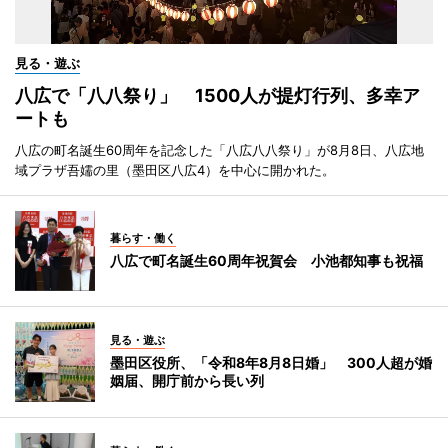
見る・遊ぶ
八広で「八八祭り」 1500人が提灯行列、多幸ア
ートも
八広の町名誕生60周年を記念した「八広八八祭り」が8月8日、八広地
域プラザ吾嬬の里（墨田区八広4）を中心に開かれた。
暮らす・働く
八広で町名誕生60周年祝賀会 小池都知事も祝福
見る・遊ぶ
墨田区役所、「令和8年8月8日婚」 300人超が婚
姻届、開庁前から長い列