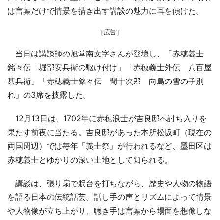
は言葉だけで情景を描き出す講談の魅力に耳を傾けた。
［広告］
当日は講談師の旭堂南文字さんが登壇し、「赤穂義士
銘々伝 堀部安兵衛の駆け付け」「赤穂義士外伝 八百屋
甚兵衛」「赤穂義士銘々伝 間十次郎 向島の雪の子別
れ」の3席を披露した。
12月13日は、1702年に赤穂浪士が吉良邸へ討ち入りを
果たす前夜に当たる。吉良邸があった本所松坂町（現在の
両国周辺）では毎年「義士祭」が行われるなど、墨田区は
赤穂義士とゆかりの深い土地として知られる。
講談は、張り扇で釈台を打ちながら、歴史や人物の物語
を語る日本の伝統話芸。話し手の声とリズムによって情景
や人物像が立ち上がり、聴き手は言葉から場面を想像しな