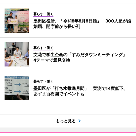
暮らす・働く
墨田区役所、「令和8年8月8日婚」 300人超が婚
姻届、開庁前から長い列
暮らす・働く
文花で学生企画の「すみだタウンミーティング」
4テーマで意見交換
暮らす・働く
墨田区が「打ち水推進月間」 実測で14度低下、
あずま百樹園でイベントも
もっと見る