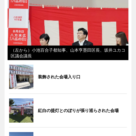
（左から）小池百合子都知事、山本亨墨田区長、坂井ユカコ
区議会議長
装飾された会場入り口
紅白の提灯とのぼりが張り巡らされた会場