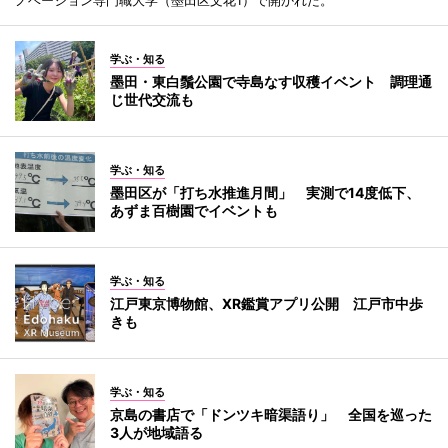
学ぶ・知る
墨田・東白鬚公園で寺島なす収穫イベント 調理通
じ世代交流も
学ぶ・知る
墨田区が「打ち水推進月間」 実測で14度低下、
あずま百樹園でイベントも
学ぶ・知る
江戸東京博物館、XR鑑賞アプリ公開 江戸市中歩
きも
学ぶ・知る
京島の書店で「ドンツキ暗渠語り」 全国を巡った
3人が地域語る