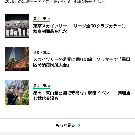
2026」の出演アーティスト第2弾が8月4日に発表された。
見る・遊ぶ
東京スカイツリー、Jリーグ全60クラブカラーに
秋春制開幕を記念
見る・遊ぶ
スカイツリーの足元に踊りの輪 ソラマチで「墨田
区民納涼民踊大会」
見る・遊ぶ
墨田・東白鬚公園で寺島なす収穫イベント 調理通
じ世代交流も
もっと見る