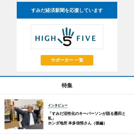
すみだ経済新聞を応援しています
サポーター 一覧
特集
インタビュー
「すみだ活性化のキーパーソンが語る墨田と
私」
ホンダ地所 本多信悟さん（後編）