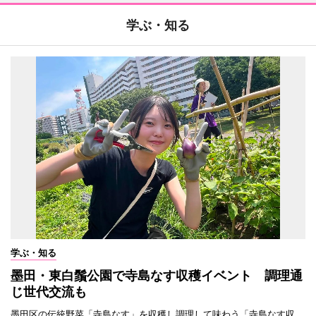
学ぶ・知る
学ぶ・知る
墨田・東白鬚公園で寺島なす収穫イベント 調理通
じ世代交流も
墨田区の伝統野菜「寺島なす」を収穫し調理して味わう「寺島なす収