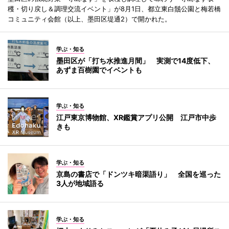
穫・切り戻し＆調理交流イベント」が8月1日、都立東白鬚公園と梅若橋
コミュニティ会館（以上、墨田区堤通2）で開かれた。
学ぶ・知る
墨田区が「打ち水推進月間」 実測で14度低下、
あずま百樹園でイベントも
学ぶ・知る
江戸東京博物館、XR鑑賞アプリ公開 江戸市中歩
きも
学ぶ・知る
京島の書店で「ドンツキ暗渠語り」 全国を巡った
3人が地域語る
学ぶ・知る