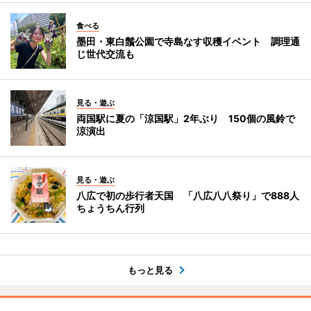
食べる
墨田・東白鬚公園で寺島なす収穫イベント 調理通
じ世代交流も
見る・遊ぶ
両国駅に夏の「涼国駅」2年ぶり 150個の風鈴で
涼演出
見る・遊ぶ
八広で初の歩行者天国 「八広八八祭り」で888人
ちょうちん行列
もっと見る