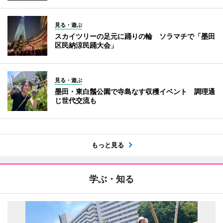
見る・遊ぶ
スカイツリーの足元に踊りの輪 ソラマチで「墨田
区民納涼民踊大会」
見る・遊ぶ
墨田・東白鬚公園で寺島なす収穫イベント 調理通
じ世代交流も
もっと見る
学ぶ・知る