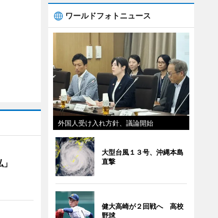
ワールドフォトニュース
外国人受け入れ方針、議論開始
大型台風１３号、沖縄本島
直撃
私」
健大高崎が２回戦へ 高校
野球