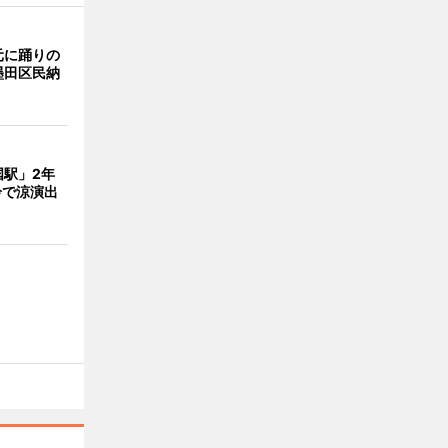
元に踊りの
墨田区民納
国駅」2年
鈴で涼演出