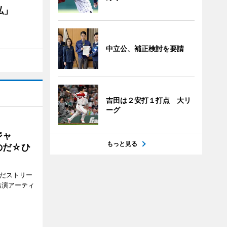
私」
中立公、補正検討を要請
吉田は２安打１打点 大リ
ーグ
ジャ
もっと見る
のだ☆ひ
みだストリー
出演アーティ