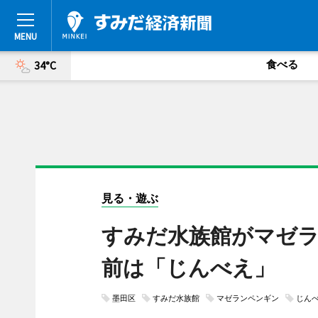
食べる
34°C
見る・遊ぶ
すみだ水族館がマゼ
前は「じんべえ」
墨田区
すみだ水族館
マゼランペンギン
じん