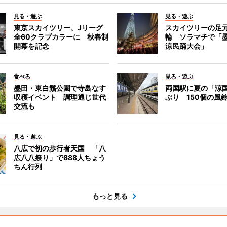
見る・遊ぶ
見る・遊ぶ
東京スカイツリー、Jリーグ
スカイツリーの足
全60クラブカラーに 秋春制
輪 ソラマチで「
開幕を記念
涼民踊大会」
食べる
見る・遊ぶ
墨田・東白鬚公園で寺島なす
両国駅に夏の「涼
収穫イベント 調理通じ世代
ぶり 150個の風
交流も
見る・遊ぶ
八広で初の歩行者天国 「八
広八八祭り」で888人ちょう
ちん行列
もっと見る