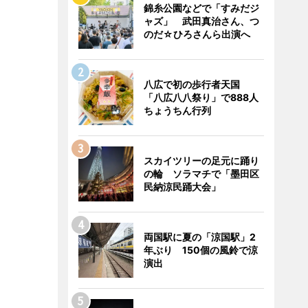
錦糸公園などで「すみだジ
ャズ」 武田真治さん、つ
のだ☆ひろさんら出演へ
八広で初の歩行者天国
「八広八八祭り」で888人
ちょうちん行列
スカイツリーの足元に踊り
の輪 ソラマチで「墨田区
民納涼民踊大会」
両国駅に夏の「涼国駅」2
年ぶり 150個の風鈴で涼
演出