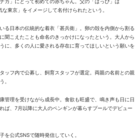
ナカ」にとって初めての赤ちゃん。父の「はっぴ」は
元気な東京」をイメージして名付けられたという。
いる日本の伝統的な着衣「甚兵衛」。卵の殻を内側から割る
に聞こえたことも命名のきっかけになったという。大人から
うに、多くの人に愛される存在に育ってほしいという願いを
タッフ内で公募し、飼育スタッフが選定。両親の名前との親
う。
康管理を受けながら成長中。食欲も旺盛で、鳴き声も日に日
れば、7月以降に大人のペンギンが暮らすプールでデビュー
を公式SNSで随時発信していく。