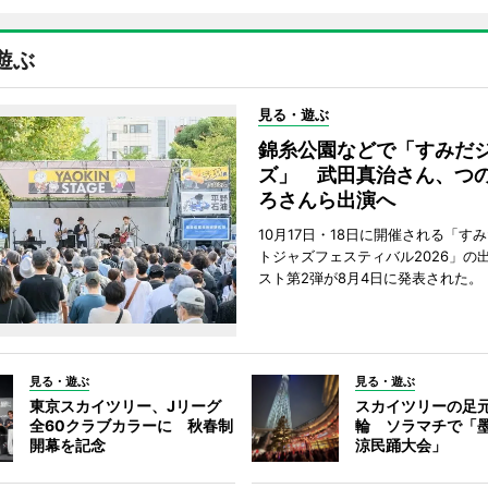
遊ぶ
見る・遊ぶ
錦糸公園などで「すみだ
ズ」 武田真治さん、つ
ろさんら出演へ
10月17日・18日に開催される「す
トジャズフェスティバル2026」の
スト第2弾が8月4日に発表された。
見る・遊ぶ
見る・遊ぶ
東京スカイツリー、Jリーグ
スカイツリーの足
全60クラブカラーに 秋春制
輪 ソラマチで「
開幕を記念
涼民踊大会」