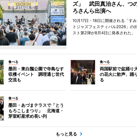
ズ」 武田真治さん、つ
ろさんら出演へ
10月17日・18日に開催される「す
トジャズフェスティバル2026」の
スト第2弾が8月4日に発表された。
食べる
食べる
墨田・東白鬚公園で寺島なす
両国駅前で盆踊り
収穫イベント 調理通じ世代
の花火に歓声、踊
交流も
る
食べる
墨田・あづまテラスで「とう
もろこしまつり」 北海道・
芽室町産求め長い列
もっと見る