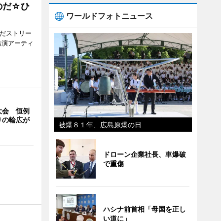
のだ☆ひ
ワールドフォトニュース
みだストリー
出演アーティ
大会 恒例
りの輪広が
被爆８１年、広島原爆の日
ドローン企業社長、車爆破
で重傷
ハシナ前首相「母国を正し
い道に」