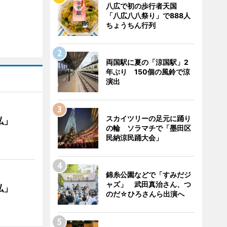
八広で初の歩行者天国
「八広八八祭り」で888人
ちょうちん行列
両国駅に夏の「涼国駅」2
年ぶり 150個の風鈴で涼
演出
スカイツリーの足元に踊り
私」
の輪 ソラマチで「墨田区
民納涼民踊大会」
錦糸公園などで「すみだジ
ャズ」 武田真治さん、つ
私」
のだ☆ひろさんら出演へ