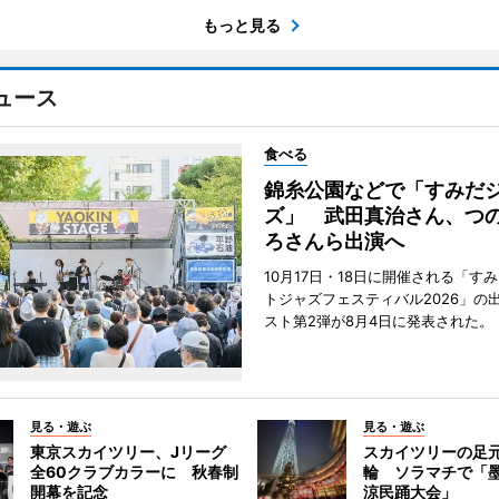
もっと見る
ュース
食べる
錦糸公園などで「すみだ
ズ」 武田真治さん、つ
ろさんら出演へ
10月17日・18日に開催される「す
トジャズフェスティバル2026」の
スト第2弾が8月4日に発表された。
見る・遊ぶ
見る・遊ぶ
東京スカイツリー、Jリーグ
スカイツリーの足
全60クラブカラーに 秋春制
輪 ソラマチで「
開幕を記念
涼民踊大会」