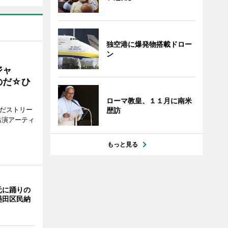
独空港に爆発物搭載ドロー
ン
ジャ
のだ☆ひ
ローマ教皇、１１月に南米
みだストリー
歴訪
出演アーティ
もっと見る
元に踊りの
墨田区民納