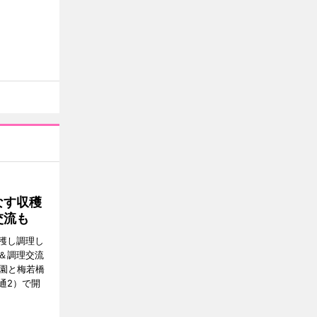
なす収穫
交流も
穫し調理し
＆調理交流
公園と梅若橋
通2）で開