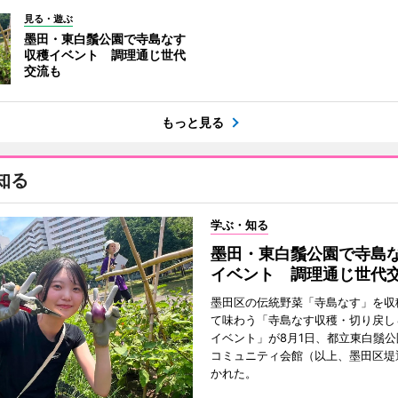
見る・遊ぶ
墨田・東白鬚公園で寺島なす
収穫イベント 調理通じ世代
交流も
もっと見る
知る
学ぶ・知る
墨田・東白鬚公園で寺島
イベント 調理通じ世代
墨田区の伝統野菜「寺島なす」を収
て味わう「寺島なす収穫・切り戻し
イベント」が8月1日、都立東白鬚
コミュニティ会館（以上、墨田区堤
かれた。