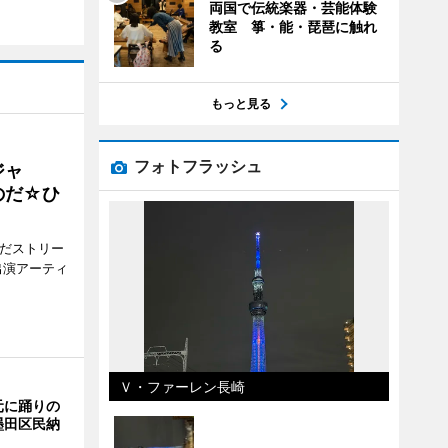
両国で伝統楽器・芸能体験
教室 箏・能・琵琶に触れ
る
もっと見る
フォトフラッシュ
ジャ
のだ☆ひ
みだストリー
出演アーティ
Ｖ・ファーレン長崎
元に踊りの
墨田区民納