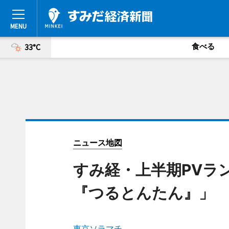
食べる
33°C
ニュース地図
すみ経・上半期PVラ
『つるとんたん』」
東京ソラマチ