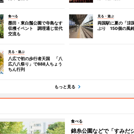
食べる
見る・遊ぶ
墨田・東白鬚公園で寺島なす
両国駅に夏の「涼
収穫イベント 調理通じ世代
ぶり 150個の風
交流も
見る・遊ぶ
八広で初の歩行者天国 「八
広八八祭り」で888人ちょう
ちん行列
もっと見る
食べる
錦糸公園などで「すみだ