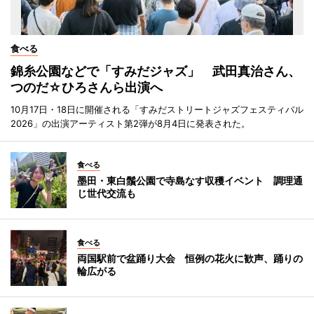
食べる
錦糸公園などで「すみだジャズ」 武田真治さん、
つのだ☆ひろさんら出演へ
10月17日・18日に開催される「すみだストリートジャズフェスティバル
2026」の出演アーティスト第2弾が8月4日に発表された。
食べる
墨田・東白鬚公園で寺島なす収穫イベント 調理通
じ世代交流も
食べる
両国駅前で盆踊り大会 恒例の花火に歓声、踊りの
輪広がる