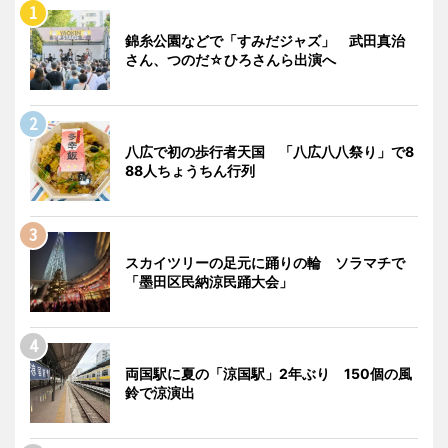
錦糸公園などで「すみだジャズ」 武田真治
さん、つのだ☆ひろさんら出演へ
八広で初の歩行者天国 「八広八八祭り」で8
88人ちょうちん行列
スカイツリーの足元に踊りの輪 ソラマチで
「墨田区民納涼民踊大会」
両国駅に夏の「涼国駅」2年ぶり 150個の風
鈴で涼演出