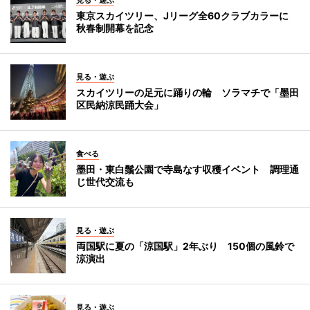
東京スカイツリー、Jリーグ全60クラブカラーに
秋春制開幕を記念
見る・遊ぶ
スカイツリーの足元に踊りの輪 ソラマチで「墨田
区民納涼民踊大会」
食べる
墨田・東白鬚公園で寺島なす収穫イベント 調理通
じ世代交流も
見る・遊ぶ
両国駅に夏の「涼国駅」2年ぶり 150個の風鈴で
涼演出
見る・遊ぶ