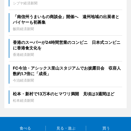
シブヤ経済新聞
「南信州うまいもの商談会」開催へ 遠州地域の出展者と
バイヤーも初募集
飯田経済新聞
香港のスーパーが24時間営業のコンビニ 日本式コンビニ
に香港食文化を
香港経済新聞
FC今治・アシックス里山スタジアムでお披露目会 収容人
数約1.7倍に「成長」
今治経済新聞
松本・新村で13万本のヒマワリ満開 見頃は3週間ほど
松本経済新聞
食べる
見る・遊ぶ
買う