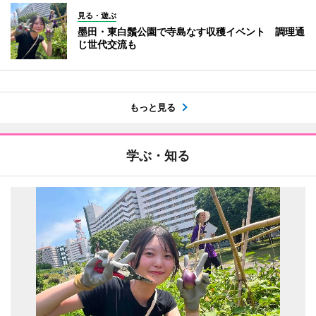
見る・遊ぶ
墨田・東白鬚公園で寺島なす収穫イベント 調理通
じ世代交流も
もっと見る
学ぶ・知る