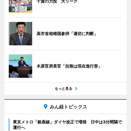
千賀の力投 大リーグ
高市首相靖国参拝「適切に判断」
木原官房長官「拉致は現在進行形」
もっと見る
みん経トピックス
東京メトロ「銀座線」ダイヤ改正で増発 日中は3分間隔で
運行へ