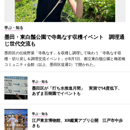
学ぶ・知る
墨田・東白鬚公園で寺島なす収穫イベント 調理通
じ世代交流も
墨田区の伝統野菜「寺島なす」を収穫し調理して味わう「寺島なす収
穫・切り戻し＆調理交流イベント」が8月1日、都立東白鬚公園と梅若橋
コミュニティ会館（以上、墨田区堤通2）で開かれた。
学ぶ・知る
墨田区が「打ち水推進月間」 実測で14度低下、
あずま百樹園でイベントも
学ぶ・知る
江戸東京博物館、XR鑑賞アプリ公開 江戸市中歩
きも