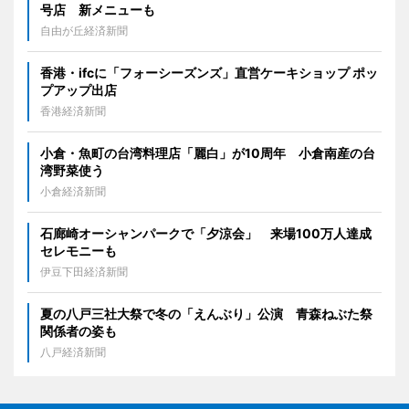
号店 新メニューも
自由が丘経済新聞
香港・ifcに「フォーシーズンズ」直営ケーキショップ ポッ
プアップ出店
香港経済新聞
小倉・魚町の台湾料理店「麗白」が10周年 小倉南産の台
湾野菜使う
小倉経済新聞
石廊崎オーシャンパークで「夕涼会」 来場100万人達成
セレモニーも
伊豆下田経済新聞
夏の八戸三社大祭で冬の「えんぶり」公演 青森ねぶた祭
関係者の姿も
八戸経済新聞