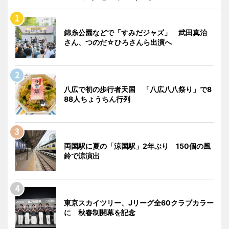
錦糸公園などで「すみだジャズ」 武田真治
さん、つのだ☆ひろさんら出演へ
八広で初の歩行者天国 「八広八八祭り」で8
88人ちょうちん行列
両国駅に夏の「涼国駅」2年ぶり 150個の風
鈴で涼演出
東京スカイツリー、Jリーグ全60クラブカラー
に 秋春制開幕を記念