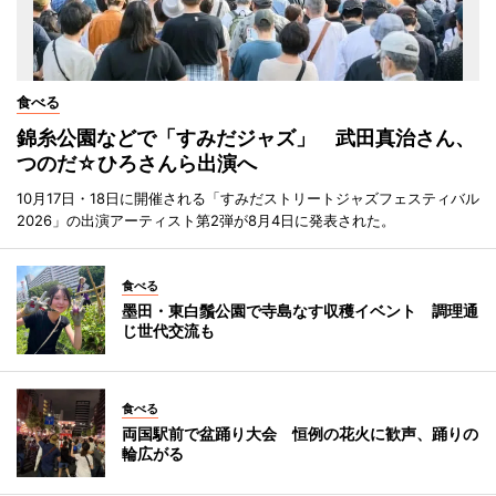
食べる
錦糸公園などで「すみだジャズ」 武田真治さん、
つのだ☆ひろさんら出演へ
10月17日・18日に開催される「すみだストリートジャズフェスティバル
2026」の出演アーティスト第2弾が8月4日に発表された。
食べる
墨田・東白鬚公園で寺島なす収穫イベント 調理通
じ世代交流も
食べる
両国駅前で盆踊り大会 恒例の花火に歓声、踊りの
輪広がる