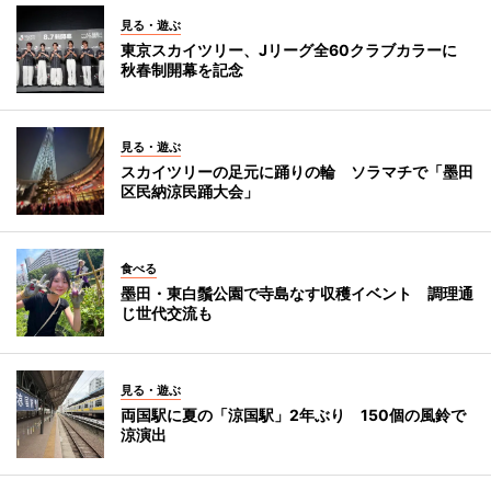
見る・遊ぶ
東京スカイツリー、Jリーグ全60クラブカラーに
秋春制開幕を記念
見る・遊ぶ
スカイツリーの足元に踊りの輪 ソラマチで「墨田
区民納涼民踊大会」
食べる
墨田・東白鬚公園で寺島なす収穫イベント 調理通
じ世代交流も
見る・遊ぶ
両国駅に夏の「涼国駅」2年ぶり 150個の風鈴で
涼演出