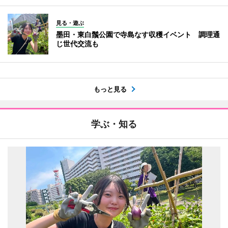
見る・遊ぶ
墨田・東白鬚公園で寺島なす収穫イベント 調理通
じ世代交流も
もっと見る
学ぶ・知る