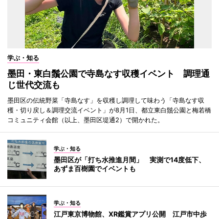
学ぶ・知る
墨田・東白鬚公園で寺島なす収穫イベント 調理通
じ世代交流も
墨田区の伝統野菜「寺島なす」を収穫し調理して味わう「寺島なす収
穫・切り戻し＆調理交流イベント」が8月1日、都立東白鬚公園と梅若橋
コミュニティ会館（以上、墨田区堤通2）で開かれた。
学ぶ・知る
墨田区が「打ち水推進月間」 実測で14度低下、
あずま百樹園でイベントも
学ぶ・知る
江戸東京博物館、XR鑑賞アプリ公開 江戸市中歩