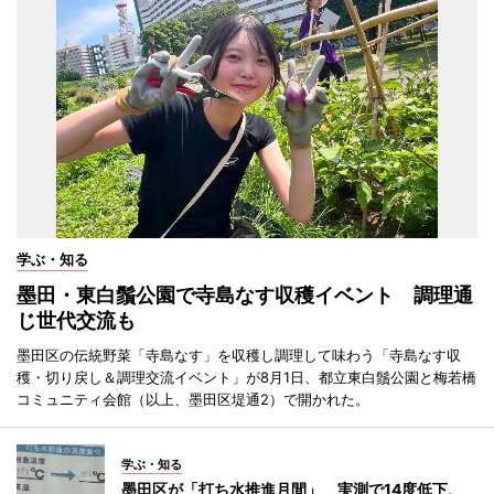
学ぶ・知る
墨田・東白鬚公園で寺島なす収穫イベント 調理通
じ世代交流も
墨田区の伝統野菜「寺島なす」を収穫し調理して味わう「寺島なす収
穫・切り戻し＆調理交流イベント」が8月1日、都立東白鬚公園と梅若橋
コミュニティ会館（以上、墨田区堤通2）で開かれた。
学ぶ・知る
墨田区が「打ち水推進月間」 実測で14度低下、