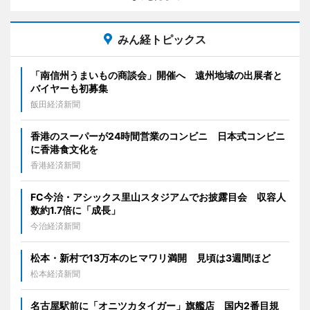
みん経トピックス
「南信州うまいもの商談会」開催へ 遠州地域の出展者と
バイヤーも初募集
飯田経済新聞
香港のスーパーが24時間営業のコンビニ 日本式コンビニ
に香港食文化を
香港経済新聞
FC今治・アシックス里山スタジアムでお披露目会 収容人
数約1.7倍に「成長」
今治経済新聞
松本・新村で13万本のヒマワリ満開 見頃は3週間ほど
松本経済新聞
名古屋駅前に「オニツカタイガー」旗艦店 国内2番目規