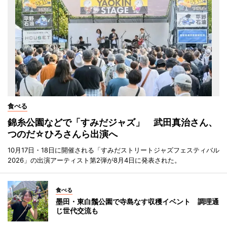
食べる
錦糸公園などで「すみだジャズ」 武田真治さん、
つのだ☆ひろさんら出演へ
10月17日・18日に開催される「すみだストリートジャズフェスティバル
2026」の出演アーティスト第2弾が8月4日に発表された。
食べる
墨田・東白鬚公園で寺島なす収穫イベント 調理通
じ世代交流も