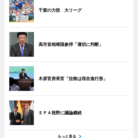
千賀の力投 大リーグ
高市首相靖国参拝「適切に判断」
木原官房長官「拉致は現在進行形」
ＥＰＡ視野に議論継続
もっと見る