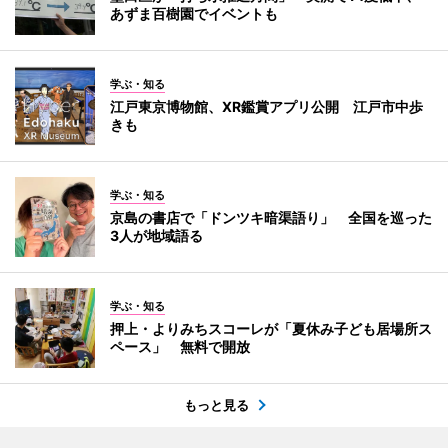
あずま百樹園でイベントも
学ぶ・知る
江戸東京博物館、XR鑑賞アプリ公開 江戸市中歩
きも
学ぶ・知る
京島の書店で「ドンツキ暗渠語り」 全国を巡った
3人が地域語る
学ぶ・知る
押上・よりみちスコーレが「夏休み子ども居場所ス
ペース」 無料で開放
もっと見る