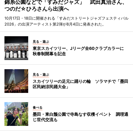
錦糸公園などで「すみだジャズ」 武田真治さん、
つのだ☆ひろさんら出演へ
10月17日・18日に開催される「すみだストリートジャズフェスティバル
2026」の出演アーティスト第2弾が8月4日に発表された。
見る・遊ぶ
東京スカイツリー、Jリーグ全60クラブカラーに
秋春制開幕を記念
見る・遊ぶ
スカイツリーの足元に踊りの輪 ソラマチで「墨田
区民納涼民踊大会」
食べる
墨田・東白鬚公園で寺島なす収穫イベント 調理通
じ世代交流も