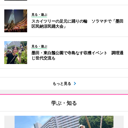
見る・遊ぶ
スカイツリーの足元に踊りの輪 ソラマチで「墨田
区民納涼民踊大会」
見る・遊ぶ
墨田・東白鬚公園で寺島なす収穫イベント 調理通
じ世代交流も
もっと見る
学ぶ・知る