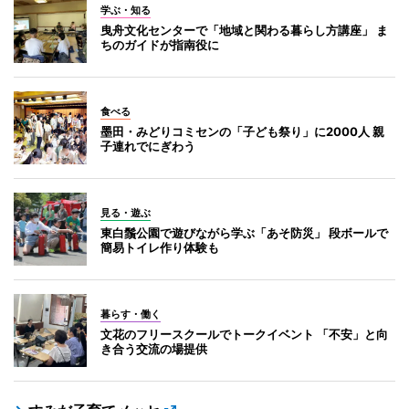
学ぶ・知る
曳舟文化センターで「地域と関わる暮らし方講座」 ま
ちのガイドが指南役に
食べる
墨田・みどりコミセンの「子ども祭り」に2000人 親
子連れでにぎわう
見る・遊ぶ
東白鬚公園で遊びながら学ぶ「あそ防災」 段ボールで
簡易トイレ作り体験も
暮らす・働く
文花のフリースクールでトークイベント 「不安」と向
き合う交流の場提供