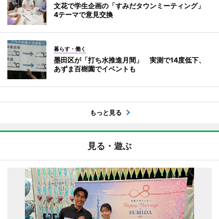
文花で学生企画の「すみだタウンミーティング」
4テーマで意見交換
暮らす・働く
墨田区が「打ち水推進月間」 実測で14度低下、
あずま百樹園でイベントも
もっと見る
見る・遊ぶ