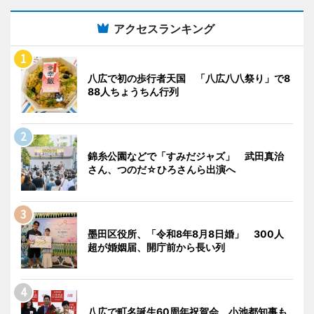
アクセスランキング
八広で初の歩行者天国 「八広八八祭り」で8
88人ちょうちん行列
錦糸公園などで「すみだジャズ」 武田真治
さん、つのだ☆ひろさんら出演へ
墨田区役所、「令和8年8月8日婚」 300人
超が婚姻届、開庁前から長い列
八広で町名誕生60周年祝賀会 小池都知事も