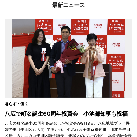
最新ニュース
暮らす・働く
八広で町名誕生60周年祝賀会 小池都知事も祝福
八広の町名誕生60周年を記念した祝賀会が8月8日、八広地域プラザ吾
嬬の里（墨田区八広4）で開かれ、小池百合子東京都知事、山本亨墨田
区長、坂井ユカコ墨田区議会議長、発起人のホンダ地所・本多信悟会長