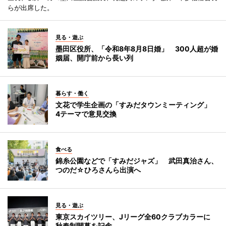
らが出席した。
見る・遊ぶ
墨田区役所、「令和8年8月8日婚」 300人超が婚
姻届、開庁前から長い列
暮らす・働く
文花で学生企画の「すみだタウンミーティング」
4テーマで意見交換
食べる
錦糸公園などで「すみだジャズ」 武田真治さん、
つのだ☆ひろさんら出演へ
見る・遊ぶ
東京スカイツリー、Jリーグ全60クラブカラーに
秋春制開幕を記念