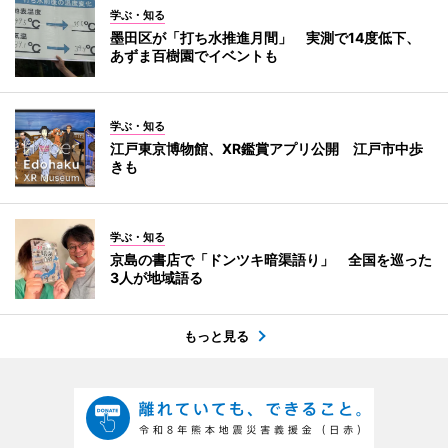
学ぶ・知る
墨田区が「打ち水推進月間」 実測で14度低下、
あずま百樹園でイベントも
学ぶ・知る
江戸東京博物館、XR鑑賞アプリ公開 江戸市中歩
きも
学ぶ・知る
京島の書店で「ドンツキ暗渠語り」 全国を巡った
3人が地域語る
もっと見る