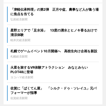
「津軽伝承料理」の第2弾 正月や盆、農事など人が集う場
に焦点を当てる
弘前経済新聞
星野エリアで「足水浴」 13度の湧水とヒノキ香るおけで
清涼体験
軽井沢経済新聞
札幌でゲームイベント10月開催へ 高校生向け企画を新設
札幌経済新聞
火星を旅するVR体験アトラクション みなとみらい
PLOT48に登場
ヨコハマ経済新聞
佐賀に「ばくてん屋」 「シルク・ドゥ・ソレイユ」元パ
フォーマーが指導
佐賀経済新聞