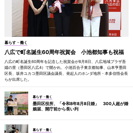
暮らす・働く
八広で町名誕生60周年祝賀会 小池都知事も祝福
八広の町名誕生60周年を記念した祝賀会が8月8日、八広地域プラザ吾
嬬の里（墨田区八広4）で開かれ、小池百合子東京都知事、山本亨墨田
区長、坂井ユカコ墨田区議会議長、発起人のホンダ地所・本多信悟会長
らが出席した。
暮らす・働く
墨田区役所、「令和8年8月8日婚」 300人超が婚
姻届、開庁前から長い列
暮らす・働く