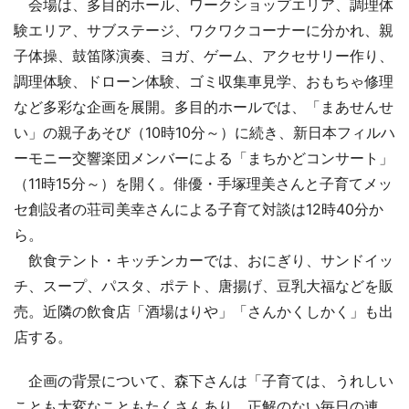
会場は、多目的ホール、ワークショップエリア、調理体
験エリア、サブステージ、ワクワクコーナーに分かれ、親
子体操、鼓笛隊演奏、ヨガ、ゲーム、アクセサリー作り、
調理体験、ドローン体験、ゴミ収集車見学、おもちゃ修理
など多彩な企画を展開。多目的ホールでは、「まあせんせ
い」の親子あそび（10時10分～）に続き、新日本フィルハ
ーモニー交響楽団メンバーによる「まちかどコンサート」
（11時15分～）を開く。俳優・手塚理美さんと子育てメッ
セ創設者の荘司美幸さんによる子育て対談は12時40分か
ら。
飲食テント・キッチンカーでは、おにぎり、サンドイッ
チ、スープ、パスタ、ポテト、唐揚げ、豆乳大福などを販
売。近隣の飲食店「酒場はりや」「さんかくしかく」も出
店する。
企画の背景について、森下さんは「子育ては、うれしい
ことも大変なこともたくさんあり、正解のない毎日の連