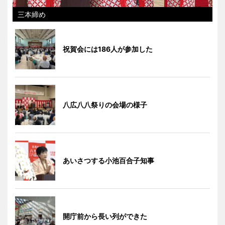
三本締め
祝賀会には186人が参加した
八広八八祭りの会場の様子
あいさつする小池百合子知事
開庁前から長い列ができた