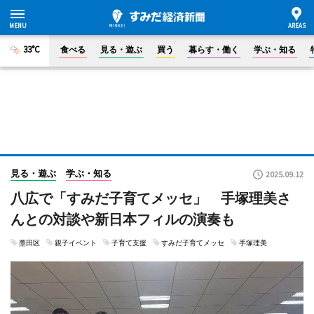
33°C
食べる
見る・遊ぶ
買う
暮らす・働く
学ぶ・知る
見る・遊ぶ
学ぶ・知る
2025.09.12
八広で「すみだ子育てメッセ」 手塚理美さ
んとの対談や新日本フィルの演奏も
墨田区
親子イベント
子育て支援
すみだ子育てメッセ
手塚理美