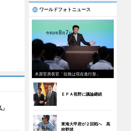
ワールドフォトニュース
木原官房長官「拉致は現在進行形」
ＥＰＡ視野に議論継続
私」
東海大甲府が２回戦へ 高
校野球