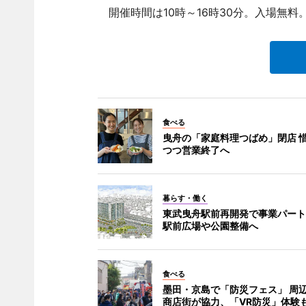
開催時間は10時～16時30分。入場無料
食べる
曳舟の「家庭料理つばめ」閉店 
つつ営業終了へ
暮らす・働く
東武曳舟駅前再開発で事業パート
駅前広場や公園整備へ
食べる
墨田・京島で「防災フェス」 周
商店街が協力、「VR防災」体験