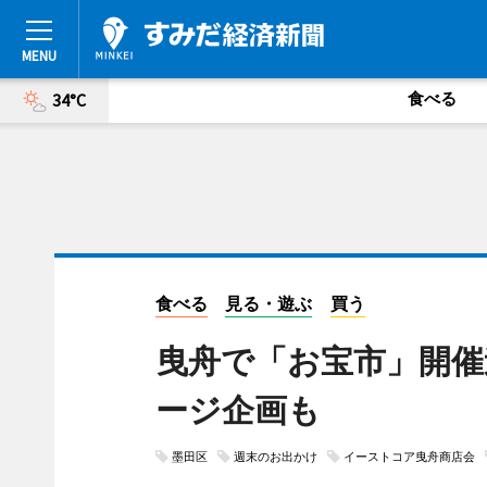
食べる
34°C
食べる
見る・遊ぶ
買う
曳舟で「お宝市」開催
ージ企画も
墨田区
週末のお出かけ
イーストコア曳舟商店会