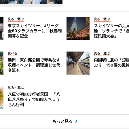
見る・遊ぶ
見る・遊ぶ
東京スカイツリー、Jリーグ
スカイツリーの足
全60クラブカラーに 秋春制
輪 ソラマチで「
開幕を記念
涼民踊大会」
食べる
見る・遊ぶ
墨田・東白鬚公園で寺島なす
両国駅に夏の「涼
収穫イベント 調理通じ世代
ぶり 150個の風
交流も
見る・遊ぶ
八広で初の歩行者天国 「八
広八八祭り」で888人ちょう
ちん行列
もっと見る