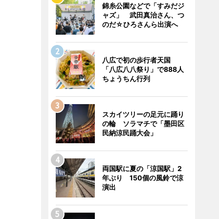
錦糸公園などで「すみだジ
ャズ」 武田真治さん、つ
のだ☆ひろさんら出演へ
八広で初の歩行者天国
「八広八八祭り」で888人
ちょうちん行列
スカイツリーの足元に踊り
の輪 ソラマチで「墨田区
民納涼民踊大会」
両国駅に夏の「涼国駅」2
年ぶり 150個の風鈴で涼
演出