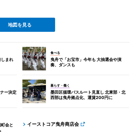
。
地図を見る
食べる
惜しまれ
曳舟で「お宝市」今年も 大抽選会や演
奏、ダンスも
暮らす・働く
ナー決定
墨田区循環バスルート見直し 北東部・北
西部は曳舟拠点化、運賃200円に
イーストコア曳舟商店会
辺町会と
も