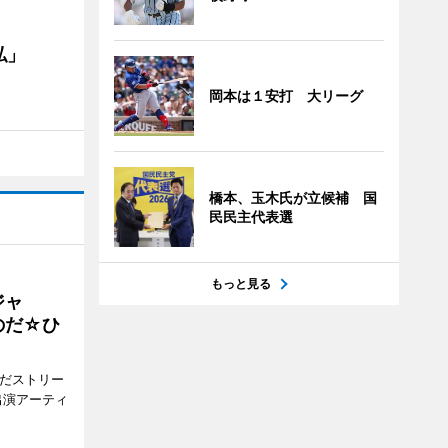
私」
岡本は１安打 大リーグ
橋本、玉木氏が立候補 国
民民主代表選
もっと見る
ジャ
のだ☆ひ
みだストリー
出演アーティ