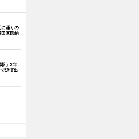
元に踊りの
墨田区民納
国駅」2年
鈴で涼演出