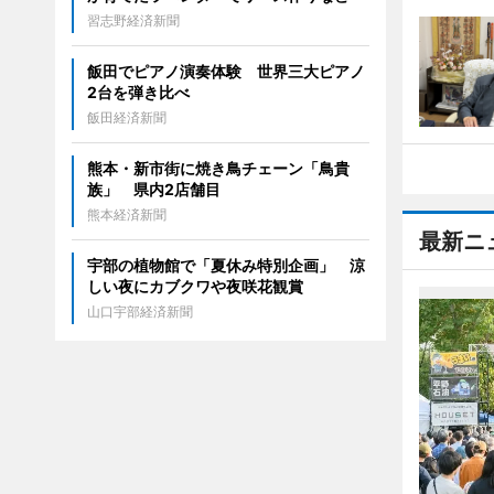
習志野経済新聞
飯田でピアノ演奏体験 世界三大ピアノ
2台を弾き比べ
飯田経済新聞
熊本・新市街に焼き鳥チェーン「鳥貴
族」 県内2店舗目
熊本経済新聞
最新ニ
宇部の植物館で「夏休み特別企画」 涼
しい夜にカブクワや夜咲花観賞
山口宇部経済新聞