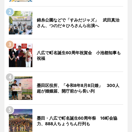
錦糸公園などで「すみだジャズ」 武田真治
さん、つのだ☆ひろさんら出演へ
八広で町名誕生60周年祝賀会 小池都知事も
祝福
墨田区役所、「令和8年8月8日婚」 300人
超が婚姻届、開庁前から長い列
墨田・八広で町名誕生60周年祭 16町会協
力、888人ちょうちん行列も