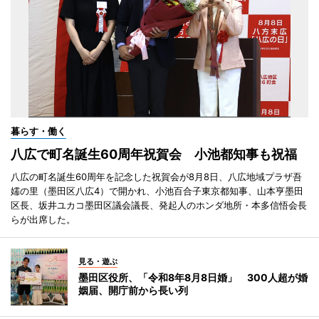
暮らす・働く
八広で町名誕生60周年祝賀会 小池都知事も祝福
八広の町名誕生60周年を記念した祝賀会が8月8日、八広地域プラザ吾
嬬の里（墨田区八広4）で開かれ、小池百合子東京都知事、山本亨墨田
区長、坂井ユカコ墨田区議会議長、発起人のホンダ地所・本多信悟会長
らが出席した。
見る・遊ぶ
墨田区役所、「令和8年8月8日婚」 300人超が婚
姻届、開庁前から長い列