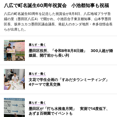
八広で町名誕生60周年祝賀会 小池都知事も祝福
八広の町名誕生60周年を記念した祝賀会が8月8日、八広地域プラザ吾
嬬の里（墨田区八広4）で開かれ、小池百合子東京都知事、山本亨墨田
区長、坂井ユカコ墨田区議会議長、発起人のホンダ地所・本多信悟会長
らが出席した。
暮らす・働く
墨田区役所、「令和8年8月8日婚」 300人超が婚
姻届、開庁前から長い列
暮らす・働く
文花で学生企画の「すみだタウンミーティング」
4テーマで意見交換
暮らす・働く
墨田区が「打ち水推進月間」 実測で14度低下、
あずま百樹園でイベントも