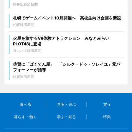
軽井沢経済新聞
札幌でゲームイベント10月開催へ 高校生向け企画を新設
札幌経済新聞
火星を旅するVR体験アトラクション みなとみらい
PLOT48に登場
ヨコハマ経済新聞
佐賀に「ばくてん屋」 「シルク・ドゥ・ソレイユ」元パ
フォーマーが指導
佐賀経済新聞
食べる
見る・遊ぶ
買う
暮らす・働く
学ぶ・知る
特集