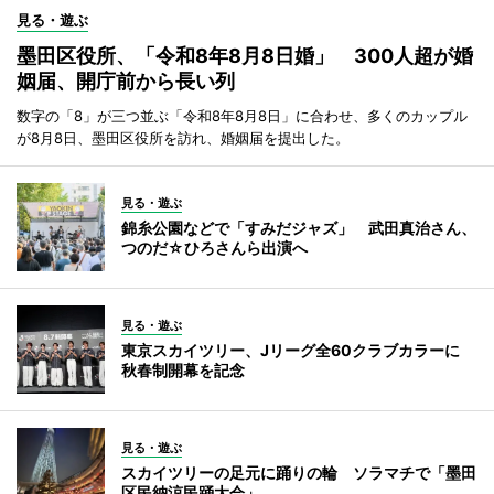
見る・遊ぶ
墨田区役所、「令和8年8月8日婚」 300人超が婚
姻届、開庁前から長い列
数字の「8」が三つ並ぶ「令和8年8月8日」に合わせ、多くのカップル
が8月8日、墨田区役所を訪れ、婚姻届を提出した。
見る・遊ぶ
錦糸公園などで「すみだジャズ」 武田真治さん、
つのだ☆ひろさんら出演へ
見る・遊ぶ
東京スカイツリー、Jリーグ全60クラブカラーに
秋春制開幕を記念
見る・遊ぶ
スカイツリーの足元に踊りの輪 ソラマチで「墨田
区民納涼民踊大会」