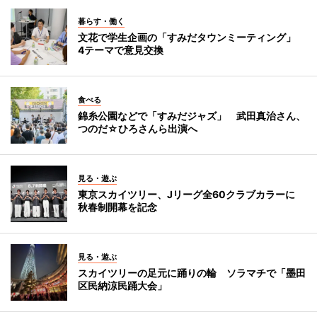
暮らす・働く
文花で学生企画の「すみだタウンミーティング」
4テーマで意見交換
食べる
錦糸公園などで「すみだジャズ」 武田真治さん、
つのだ☆ひろさんら出演へ
見る・遊ぶ
東京スカイツリー、Jリーグ全60クラブカラーに
秋春制開幕を記念
見る・遊ぶ
スカイツリーの足元に踊りの輪 ソラマチで「墨田
区民納涼民踊大会」