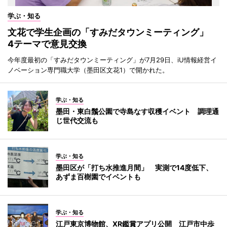
学ぶ・知る
文花で学生企画の「すみだタウンミーティング」
4テーマで意見交換
今年度最初の「すみだタウンミーティング」が7月29日、iU情報経営イ
ノベーション専門職大学（墨田区文花1）で開かれた。
学ぶ・知る
墨田・東白鬚公園で寺島なす収穫イベント 調理通
じ世代交流も
学ぶ・知る
墨田区が「打ち水推進月間」 実測で14度低下、
あずま百樹園でイベントも
学ぶ・知る
江戸東京博物館、XR鑑賞アプリ公開 江戸市中歩