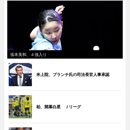
張本美和、４強入り
米上院、ブランチ氏の司法長官人事承認
柏、開幕白星 Ｊリーグ