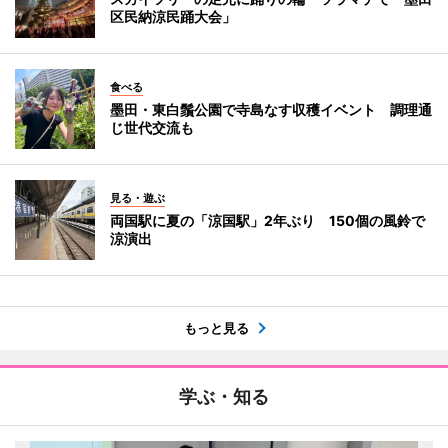
区民納涼民踊大会」
食べる
墨田・東白鬚公園で寺島なす収穫イベント 調理通
じ世代交流も
見る・遊ぶ
両国駅に夏の「涼国駅」2年ぶり 150個の風鈴で
涼演出
もっと見る
学ぶ・知る