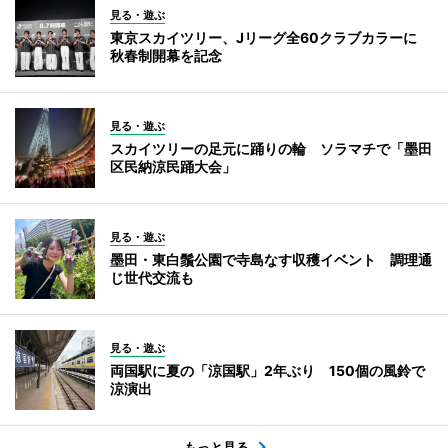
見る・遊ぶ
東京スカイツリー、Jリーグ全60クラブカラーに
秋春制開幕を記念
見る・遊ぶ
スカイツリーの足元に踊りの輪 ソラマチで「墨田
区民納涼民踊大会」
見る・遊ぶ
墨田・東白鬚公園で寺島なす収穫イベント 調理通
じ世代交流も
見る・遊ぶ
両国駅に夏の「涼国駅」2年ぶり 150個の風鈴で
涼演出
もっと見る