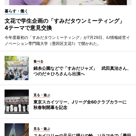
暮らす・働く
文花で学生企画の「すみだタウンミーティング」
4テーマで意見交換
今年度最初の「すみだタウンミーティング」が7月29日、iU情報経営イ
ノベーション専門職大学（墨田区文花1）で開かれた。
食べる
錦糸公園などで「すみだジャズ」 武田真治さん、
つのだ☆ひろさんら出演へ
見る・遊ぶ
東京スカイツリー、Jリーグ全60クラブカラーに
秋春制開幕を記念
見る・遊ぶ
スカイツリーの足元に踊りの輪 ソラマチで「墨田