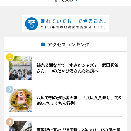
アクセスランキング
錦糸公園などで「すみだジャズ」 武田真治
さん、つのだ☆ひろさんら出演へ
八広で初の歩行者天国 「八広八八祭り」で8
88人ちょうちん行列
両国駅に夏の「涼国駅」2年ぶり 150個の風