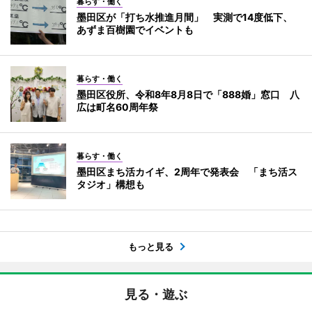
暮らす・働く
墨田区が「打ち水推進月間」 実測で14度低下、
あずま百樹園でイベントも
暮らす・働く
墨田区役所、令和8年8月8日で「888婚」窓口 八
広は町名60周年祭
暮らす・働く
墨田区まち活カイギ、2周年で発表会 「まち活ス
タジオ」構想も
もっと見る
見る・遊ぶ