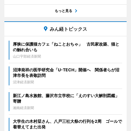
もっと見る
みん経トピックス
厚狭に保護猫カフェ「ねことおちゃ」 古民家改築、猫と
の触れ合いも
山口宇部経済新聞
沼津発祥の医学研究会「U-TECH」開催へ 関係者らが沼
津市長を表敬訪問
沼津経済新聞
新江ノ島水族館、藤沢市立学校に「えのすい大解剖図鑑」
寄贈
湘南経済新聞
大学生の木村栞さん、八戸三社大祭の行列を2周 ゴールで
着替えてまた出発