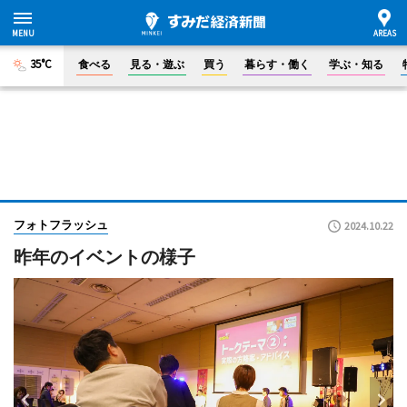
35°C
食べる
見る・遊ぶ
買う
暮らす・働く
学ぶ・知る
フォトフラッシュ
2024.10.22
昨年のイベントの様子