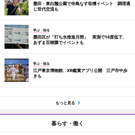
墨田・東白鬚公園で寺島なす収穫イベント 調理通
じ世代交流も
学ぶ・知る
墨田区が「打ち水推進月間」 実測で14度低下、
あずま百樹園でイベントも
学ぶ・知る
江戸東京博物館、XR鑑賞アプリ公開 江戸市中歩
きも
もっと見る
暮らす・働く