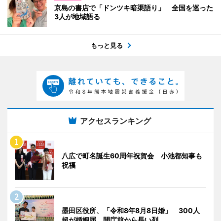
京島の書店で「ドンツキ暗渠語り」 全国を巡った
3人が地域語る
もっと見る
アクセスランキング
八広で町名誕生60周年祝賀会 小池都知事も
祝福
墨田区役所、「令和8年8月8日婚」 300人
超が婚姻届、開庁前から長い列