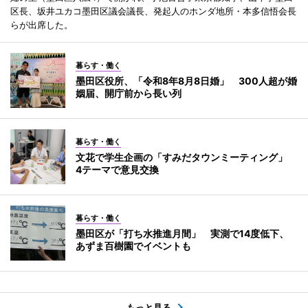
区長、坂井ユカコ墨田区議会議長、発起人のホンダ地所・本多信悟会長
らが出席した。
暮らす・働く
墨田区役所、「令和8年8月8日婚」 300人超が婚
姻届、開庁前から長い列
暮らす・働く
文花で学生企画の「すみだタウンミーティング」
4テーマで意見交換
暮らす・働く
墨田区が「打ち水推進月間」 実測で14度低下、
あずま百樹園でイベントも
もっと見る