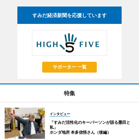
すみだ経済新聞を応援しています
サポーター 一覧
特集
インタビュー
「すみだ活性化のキーパーソンが語る墨田と
私」
ホンダ地所 本多信悟さん（後編）