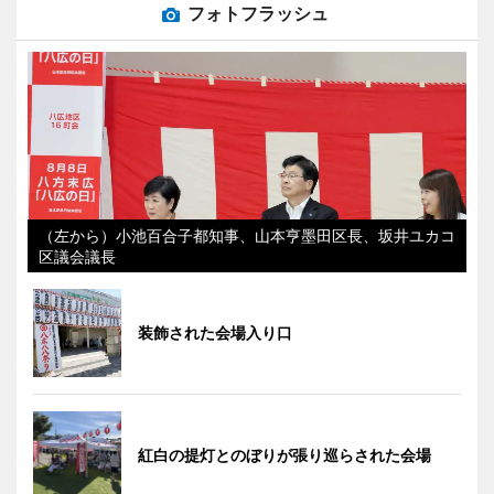
フォトフラッシュ
（左から）小池百合子都知事、山本亨墨田区長、坂井ユカコ
区議会議長
装飾された会場入り口
紅白の提灯とのぼりが張り巡らされた会場