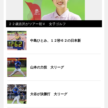
２２歳吉沢がツアー初Ｖ 女子ゴルフ
中島ひとみ、１２秒６２の日本新
山本の力投 大リーグ
大谷が決勝打 大リーグ