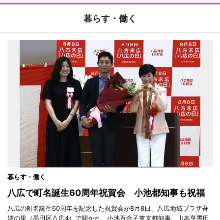
暮らす・働く
暮らす・働く
八広で町名誕生60周年祝賀会 小池都知事も祝福
八広の町名誕生60周年を記念した祝賀会が8月8日、八広地域プラザ吾
嬬の里（墨田区八広4）で開かれ、小池百合子東京都知事、山本亨墨田