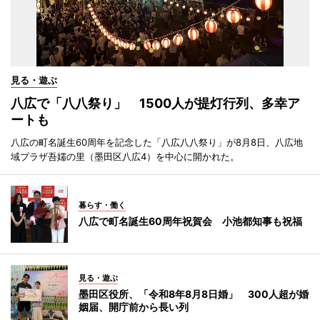
見る・遊ぶ
八広で「八八祭り」 1500人が提灯行列、多幸ア
ートも
八広の町名誕生60周年を記念した「八広八八祭り」が8月8日、八広地
域プラザ吾嬬の里（墨田区八広4）を中心に開かれた。
暮らす・働く
八広で町名誕生60周年祝賀会 小池都知事も祝福
見る・遊ぶ
墨田区役所、「令和8年8月8日婚」 300人超が婚
姻届、開庁前から長い列