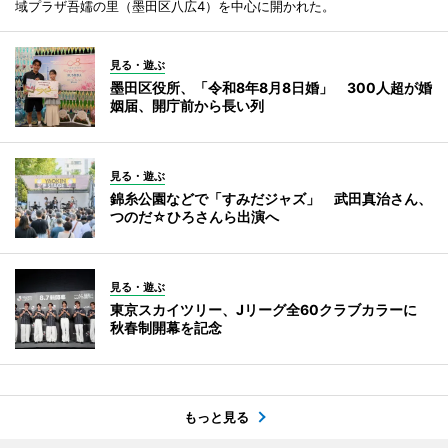
域プラザ吾嬬の里（墨田区八広4）を中心に開かれた。
見る・遊ぶ
墨田区役所、「令和8年8月8日婚」 300人超が婚
姻届、開庁前から長い列
見る・遊ぶ
錦糸公園などで「すみだジャズ」 武田真治さん、
つのだ☆ひろさんら出演へ
見る・遊ぶ
東京スカイツリー、Jリーグ全60クラブカラーに
秋春制開幕を記念
もっと見る