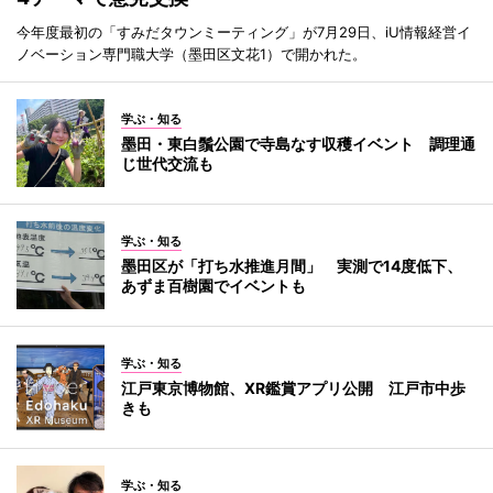
今年度最初の「すみだタウンミーティング」が7月29日、iU情報経営イ
ノベーション専門職大学（墨田区文花1）で開かれた。
学ぶ・知る
墨田・東白鬚公園で寺島なす収穫イベント 調理通
じ世代交流も
学ぶ・知る
墨田区が「打ち水推進月間」 実測で14度低下、
あずま百樹園でイベントも
学ぶ・知る
江戸東京博物館、XR鑑賞アプリ公開 江戸市中歩
きも
学ぶ・知る