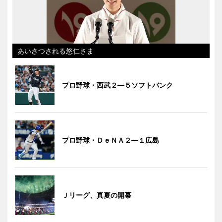
あいさつされる悠仁さま
プロ野球・西武２―５ソフトバンク
プロ野球・ＤｅＮＡ２―１広島
Ｊリーグ、真夏の開幕