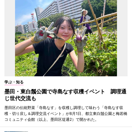
学ぶ・知る
墨田・東白鬚公園で寺島なす収穫イベント 調理通
じ世代交流も
墨田区の伝統野菜「寺島なす」を収穫し調理して味わう「寺島なす収
穫・切り戻し＆調理交流イベント」が8月1日、都立東白鬚公園と梅若橋
コミュニティ会館（以上、墨田区堤通2）で開かれた。