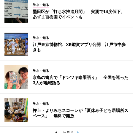
学ぶ・知る
墨田区が「打ち水推進月間」 実測で14度低下、
あずま百樹園でイベントも
学ぶ・知る
江戸東京博物館、XR鑑賞アプリ公開 江戸市中歩
きも
学ぶ・知る
京島の書店で「ドンツキ暗渠語り」 全国を巡った
3人が地域語る
学ぶ・知る
押上・よりみちスコーレが「夏休み子ども居場所ス
ペース」 無料で開放