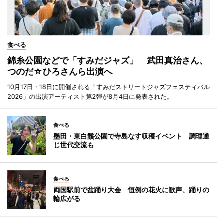
食べる
錦糸公園などで「すみだジャズ」 武田真治さん、
つのだ☆ひろさんら出演へ
10月17日・18日に開催される「すみだストリートジャズフェスティバル
2026」の出演アーティスト第2弾が8月4日に発表された。
食べる
墨田・東白鬚公園で寺島なす収穫イベント 調理通
じ世代交流も
食べる
両国駅前で盆踊り大会 恒例の花火に歓声、踊りの
輪広がる