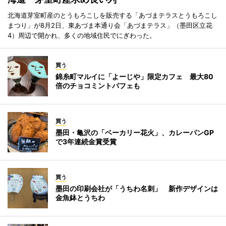
北海道芽室町産のとうもろこしを販売する「あづまテラスとうもろこし
まつり」が8月2日、東あづま本通り会「あづまテラス」（墨田区立花
4）周辺で開かれ、多くの地域住民でにぎわった。
買う
錦糸町マルイに「よーじや」限定カフェ 最大80
倍のチョコミントパフェも
買う
墨田・亀沢の「ベーカリー花火」、カレーパンGP
で3年連続金賞受賞
買う
墨田の印刷会社が「うちわ名刺」 新作デザインは
金魚鉢とうちわ