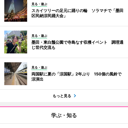
見る・遊ぶ
スカイツリーの足元に踊りの輪 ソラマチで「墨田
区民納涼民踊大会」
見る・遊ぶ
墨田・東白鬚公園で寺島なす収穫イベント 調理通
じ世代交流も
見る・遊ぶ
両国駅に夏の「涼国駅」2年ぶり 150個の風鈴で
涼演出
もっと見る
学ぶ・知る