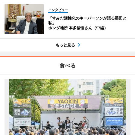
インタビュー
「すみだ活性化のキーパーソンが語る墨田と
私」
ホンダ地所 本多信悟さん（中編）
もっと見る
食べる