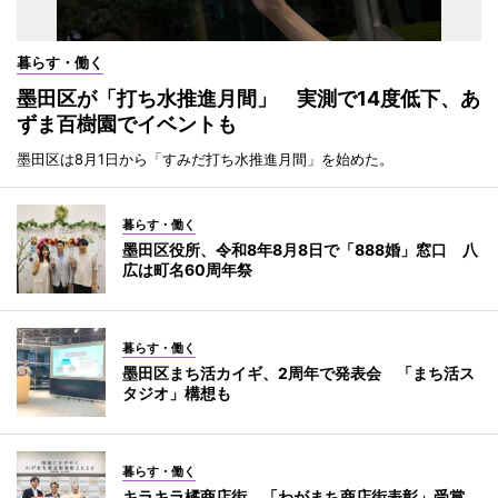
暮らす・働く
墨田区が「打ち水推進月間」 実測で14度低下、あ
ずま百樹園でイベントも
墨田区は8月1日から「すみだ打ち水推進月間」を始めた。
暮らす・働く
墨田区役所、令和8年8月8日で「888婚」窓口 八
広は町名60周年祭
暮らす・働く
墨田区まち活カイギ、2周年で発表会 「まち活ス
タジオ」構想も
暮らす・働く
キラキラ橘商店街、「わがまち商店街表彰」受賞